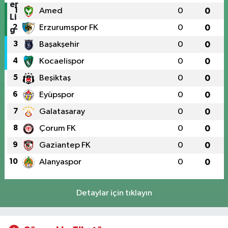
1
Amed
0
0
2
Erzurumspor FK
0
0
3
Başakşehir
0
0
4
Kocaelispor
0
0
5
Beşiktaş
0
0
6
Eyüpspor
0
0
7
Galatasaray
0
0
8
Çorum FK
0
0
9
Gaziantep FK
0
0
10
Alanyaspor
0
0
Detaylar için tıklayın