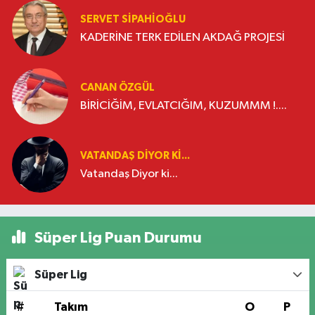
SERVET SİPAHİOĞLU
KADERİNE TERK EDİLEN AKDAĞ PROJESİ
CANAN ÖZGÜL
BİRİCİĞİM, EVLATCIĞIM, KUZUMMM !....
VATANDAŞ DIYOR KI...
Vatandaş Diyor ki...
Süper Lig Puan Durumu
Süper Lig
#
Takım
O
P