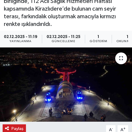
birliğinde, 112 Acil Sağlık Hizmetleri Haftası
kapsamında Kirazlıdere’de bulunan cam seyir
terası, farkındalık oluşturmak amacıyla kırmızı
renkte ışıklandırıldı.
02.12.2025 - 11:19
02.12.2025 - 11:25
1
1 
YAYINLANMA
GÜNCELLEME
GÖSTERIM
OKUNMA 
Paylaş
-
+
A
A