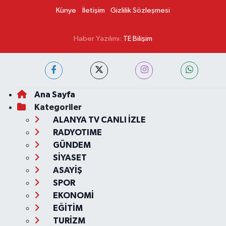
Künye
İletişim
Gizlilik Sözleşmesi
Haber Yazılımı:
TE Bilişim
Ana Sayfa
Kategoriler
ALANYA TV CANLI İZLE
RADYOTIME
GÜNDEM
SİYASET
ASAYİŞ
SPOR
EKONOMİ
EĞİTİM
TURİZM