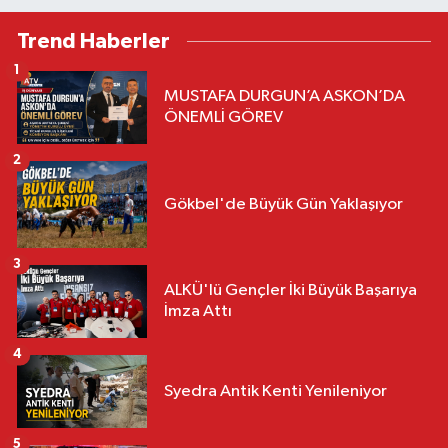
Trend Haberler
1
MUSTAFA DURGUN’A ASKON’DA
ÖNEMLİ GÖREV
2
Gökbel'de Büyük Gün Yaklaşıyor
3
ALKÜ'lü Gençler İki Büyük Başarıya
İmza Attı
4
Syedra Antik Kenti Yenileniyor
5