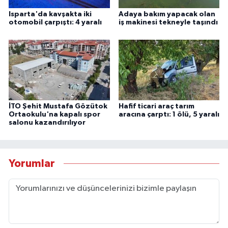
Isparta'da kavşakta iki
Adaya bakım yapacak olan
otomobil çarpıştı: 4 yaralı
iş makinesi tekneyle taşındı
İTO Şehit Mustafa Gözütok
Hafif ticari araç tarım
Ortaokulu'na kapalı spor
aracına çarptı: 1 ölü, 5 yaralı
salonu kazandırılıyor
Yorumlar