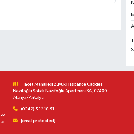
B
B
A
1
S
Hacet Mahallesi Büyük Hasbahçe Caddesi
Nazifoğlu Sokak Nazifoğlu Apartmanı 3A, 07400
Alanya/Antalya
(0242) 522 18 51
 ve
[email protected]
ber