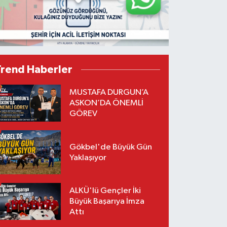
Trend Haberler
MUSTAFA DURGUN’A
ASKON’DA ÖNEMLİ
GÖREV
Gökbel'de Büyük Gün
Yaklaşıyor
ALKÜ'lü Gençler İki
Büyük Başarıya İmza
Attı