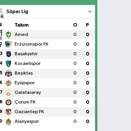
Süper Lig
#
Takım
O
P
1
Amed
0
0
2
Erzurumspor FK
0
0
3
Başakşehir
0
0
4
Kocaelispor
0
0
5
Beşiktaş
0
0
6
Eyüpspor
0
0
7
Galatasaray
0
0
8
Çorum FK
0
0
9
Gaziantep FK
0
0
0
Alanyaspor
0
0