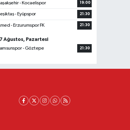
aşakşehir - Kocaelispor
19:00
eşiktaş - Eyüpspor
21:30
med - Erzurumspor FK
21:30
7 Ağustos, Pazartesi
amsunspor - Göztepe
21:30