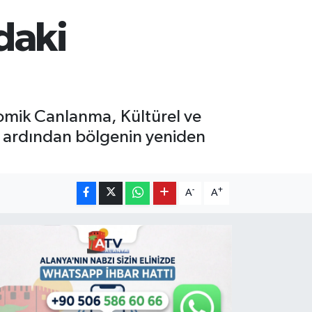
daki
omik Canlanma, Kültürel ve
in ardından bölgenin yeniden
-
+
A
A