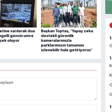
tine sarılarak dua
Başkan Toptaş, 'Yapay zeka
ngelli gencin umre
destekli güvenlik
1
rçek oluyor
kameralarımızla
parklarımızın tamamını
G
izlenebilir hale getiriyoruz'
1
K
K
G
G
1