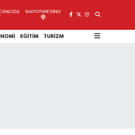
ANLI İZLE
RADYOTIME DİNLE
ONOMİ
EĞİTİM
TURİZM