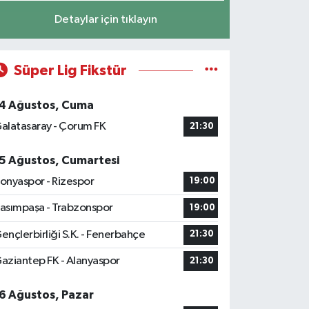
Detaylar için tıklayın
Süper Lig Fikstür
4 Ağustos, Cuma
alatasaray - Çorum FK
21:30
5 Ağustos, Cumartesi
onyaspor - Rizespor
19:00
asımpaşa - Trabzonspor
19:00
ençlerbirliği S.K. - Fenerbahçe
21:30
aziantep FK - Alanyaspor
21:30
6 Ağustos, Pazar