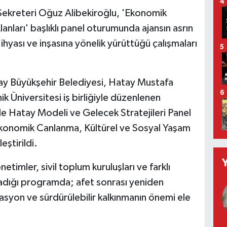
4
ekreteri Oğuz Alibekiroğlu, 'Ekonomik
nları' başlıklı panel oturumunda ajansın asrın
ihyası ve inşasına yönelik yürüttüğü çalışmaları
5
ay Büyükşehir Belediyesi, Hatay Mustafa
6
k Üniversitesi iş birliğiyle düzenlenen
e Hatay Modeli ve Gelecek Stratejileri Panel
Ekonomik Canlanma, Kültürel ve Sosyal Yaşam
eştirildi.
etimler, sivil toplum kuruluşları ve farklı
ğladığı programda; afet sonrası yeniden
nasyon ve sürdürülebilir kalkınmanın önemi ele