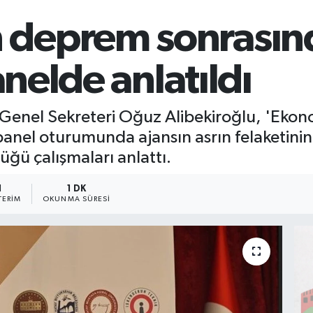
deprem sonrasın
anelde anlatıldı
Genel Sekreteri Oğuz Alibekiroğlu, 'Ekon
ı panel oturumunda ajansın asrın felaketin
tüğü çalışmaları anlattı.
1
1 DK
ERIM
OKUNMA SÜRESI