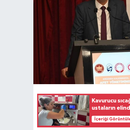
Kavurucu sıca
ustaların elin
İçeriği Görüntül