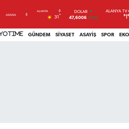
ALANYA TV C
DOLAR
°
31
47,6006
0.06
EURO
55,0250
0.02
YOTIME
GÜNDEM
SİYASET
ASAYİŞ
SPOR
EK
STERLİN
64,2398
0.2
GRAM ALTIN
6513.94
0.32
BİST100
13.768
48
BITCOIN
64.602,05
0.69