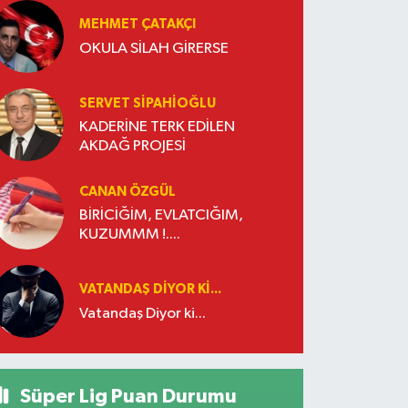
MEHMET ÇATAKÇI
OKULA SİLAH GİRERSE
SERVET SİPAHİOĞLU
KADERİNE TERK EDİLEN
AKDAĞ PROJESİ
CANAN ÖZGÜL
BİRİCİĞİM, EVLATCIĞIM,
KUZUMMM !....
VATANDAŞ DIYOR KI...
Vatandaş Diyor ki...
Süper Lig Puan Durumu