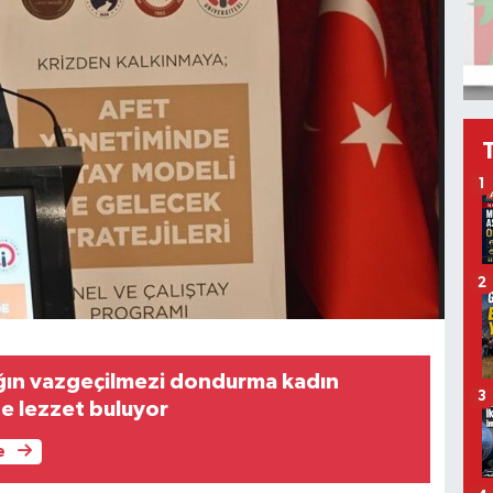
1
2
ğın vazgeçilmezi dondurma kadın
3
de lezzet buluyor
e