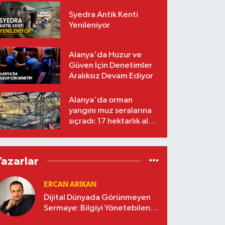
Syedra Antik Kenti
Yenileniyor
Alanya'da Huzur ve
Güven İçin Denetimler
Aralıksız Devam Ediyor
Alanya'da orman
yangını muz seralarına
sıçradı: 17 hektarlık alan
zarar gördü
Yazarlar
ERCAN ARIKAN
Dijital Dünyada Görünmeyen
Sermaye: Bilgiyi Yönetebilen
İşletmeler Kazanacak