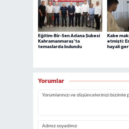
Eğitim-Bir-Sen Adana Şubesi
Kabe make
Kahramanmaraş'ta
etmişti: E
temaslarda bulundu
hayali ge
Yorumlar