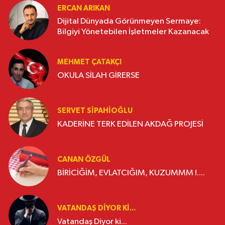
ERCAN ARIKAN
Dijital Dünyada Görünmeyen Sermaye:
Bilgiyi Yönetebilen İşletmeler Kazanacak
MEHMET ÇATAKÇI
OKULA SİLAH GİRERSE
SERVET SİPAHİOĞLU
KADERİNE TERK EDİLEN AKDAĞ PROJESİ
CANAN ÖZGÜL
BİRİCİĞİM, EVLATCIĞIM, KUZUMMM !....
VATANDAŞ DIYOR KI...
Vatandaş Diyor ki...