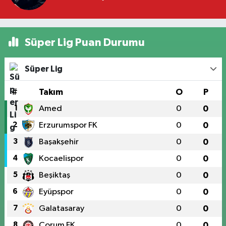
Süper Lig Puan Durumu
Süper Lig
#
Takım
O
P
1
Amed
0
0
2
Erzurumspor FK
0
0
3
Başakşehir
0
0
4
Kocaelispor
0
0
5
Beşiktaş
0
0
6
Eyüpspor
0
0
7
Galatasaray
0
0
8
Çorum FK
0
0