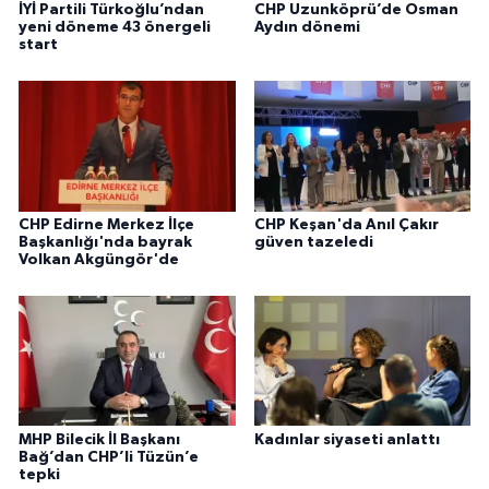
İYİ Partili Türkoğlu’ndan
CHP Uzunköprü’de Osman
yeni döneme 43 önergeli
Aydın dönemi
start
CHP Edirne Merkez İlçe
CHP Keşan'da Anıl Çakır
Başkanlığı'nda bayrak
güven tazeledi
Volkan Akgüngör'de
MHP Bilecik İl Başkanı
Kadınlar siyaseti anlattı
Bağ’dan CHP’li Tüzün’e
tepki