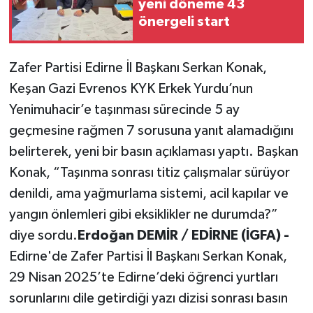
yeni döneme 43
önergeli start
Zafer Partisi Edirne İl Başkanı Serkan Konak,
Keşan Gazi Evrenos KYK Erkek Yurdu’nun
Yenimuhacir’e taşınması sürecinde 5 ay
geçmesine rağmen 7 sorusuna yanıt alamadığını
belirterek, yeni bir basın açıklaması yaptı. Başkan
Konak, “Taşınma sonrası titiz çalışmalar sürüyor
denildi, ama yağmurlama sistemi, acil kapılar ve
yangın önlemleri gibi eksiklikler ne durumda?”
diye sordu.
Erdoğan DEMİR / EDİRNE (İGFA) -
Edirne'de Zafer Partisi İl Başkanı Serkan Konak,
29 Nisan 2025’te Edirne’deki öğrenci yurtları
sorunlarını dile getirdiği yazı dizisi sonrası basın