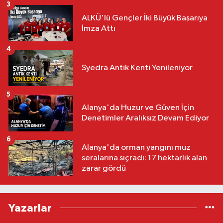
3
ALKÜ'lü Gençler İki Büyük Başarıya
İmza Attı
4
Syedra Antik Kenti Yenileniyor
5
Alanya'da Huzur ve Güven İçin
Denetimler Aralıksız Devam Ediyor
6
Alanya'da orman yangını muz
seralarına sıçradı: 17 hektarlık alan
zarar gördü
Yazarlar