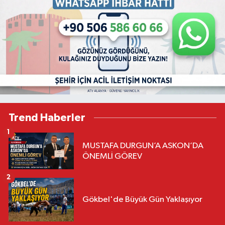
Trend Haberler
1
MUSTAFA DURGUN’A ASKON’DA
ÖNEMLİ GÖREV
2
Gökbel'de Büyük Gün Yaklaşıyor