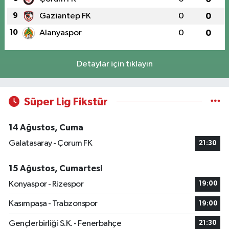
9
Gaziantep FK
0
0
10
Alanyaspor
0
0
Detaylar için tıklayın
Süper Lig Fikstür
14 Ağustos, Cuma
Galatasaray - Çorum FK
21:30
15 Ağustos, Cumartesi
Konyaspor - Rizespor
19:00
Kasımpaşa - Trabzonspor
19:00
Gençlerbirliği S.K. - Fenerbahçe
21:30