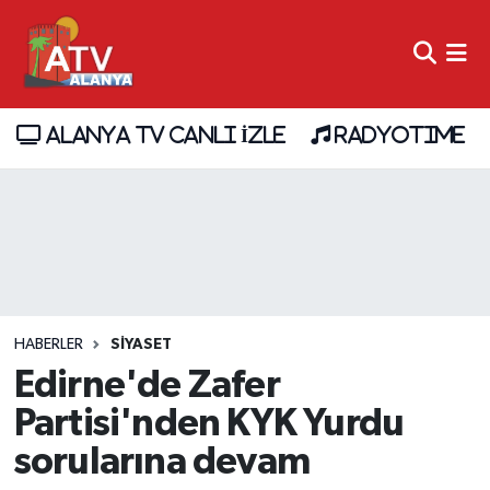
ALANYA TV CANLI İZLE
RADYOTIME
HABERLER
SİYASET
Edirne'de Zafer
Partisi'nden KYK Yurdu
sorularına devam