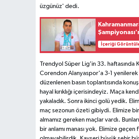
üzgünüz' dedi.
Kahramanmaraş
Şampiyonası'
İçeriği Görüntül
Trendyol Süper Lig'in 33. haftasında 
Corendon Alanyaspor'a 3-1 yenilerek 
düzenlenen basın toplantısında konuşa
hayal kırıklığı içerisindeyiz. Maça ken
yakaladık. Sonra ikinci golü yedik. E
maç sezonun özeti gibiydi. Elimize bi
almamız gereken maçlar vardı. Bunlar
bir anlamı manası yok. Elimize geçen 
olmayabilirdik. Kayseri büyük şehir b