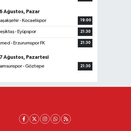
6 Ağustos, Pazar
aşakşehir - Kocaelispor
19:00
eşiktaş - Eyüpspor
21:30
med - Erzurumspor FK
21:30
7 Ağustos, Pazartesi
amsunspor - Göztepe
21:30