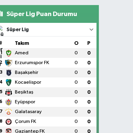
Süper Lig Puan Durumu
Süper Lig
#
Takım
O
P
1
Amed
0
0
2
Erzurumspor FK
0
0
3
Başakşehir
0
0
4
Kocaelispor
0
0
5
Beşiktaş
0
0
6
Eyüpspor
0
0
7
Galatasaray
0
0
8
Çorum FK
0
0
9
Gaziantep FK
0
0