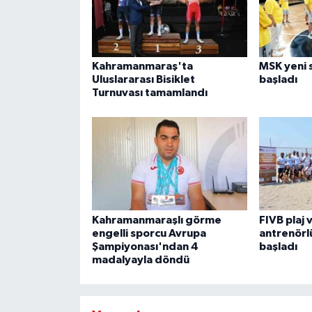
Kahramanmaraş'ta
MSK yeni s
Uluslararası Bisiklet
başladı
Turnuvası tamamlandı
Kahramanmaraşlı görme
FIVB plaj 
engelli sporcu Avrupa
antrenörl
Şampiyonası'ndan 4
başladı
madalyayla döndü