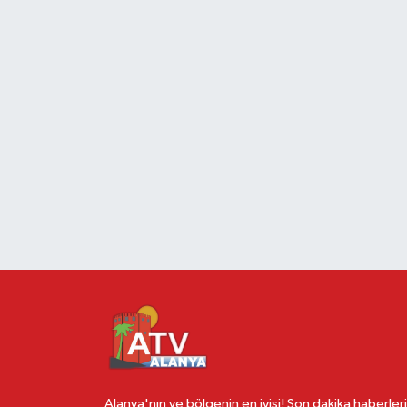
Alanya'nın ve bölgenin en iyisi! Son dakika haberleri