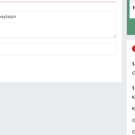
1
1
G
1
K
K
G
G