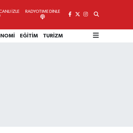
ANLI İZLE
RADYOTIME DİNLE
ONOMİ
EĞİTİM
TURİZM