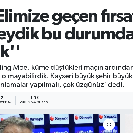
limize geçen fırsat
seydik bu durumd
k''
ling Moe, küme düştükleri maçın ardından, 
lmayabilirdik. Kayseri büyük şehir büyük 
nlamalar yapılmalı, çok üzgünüz' dedi.
2
1 DK
TERIM
OKUNMA SÜRESI