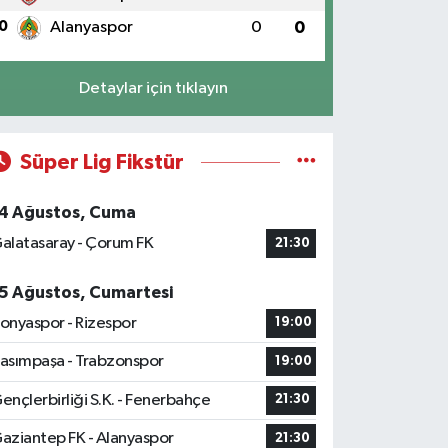
0
Alanyaspor
0
0
Detaylar için tıklayın
Süper Lig Fikstür
4 Ağustos, Cuma
alatasaray - Çorum FK
21:30
5 Ağustos, Cumartesi
onyaspor - Rizespor
19:00
asımpaşa - Trabzonspor
19:00
ençlerbirliği S.K. - Fenerbahçe
21:30
aziantep FK - Alanyaspor
21:30