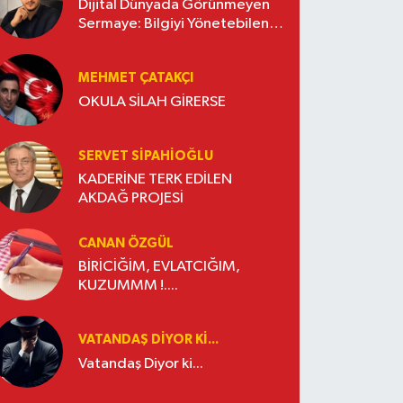
Dijital Dünyada Görünmeyen
Sermaye: Bilgiyi Yönetebilen
İşletmeler Kazanacak
MEHMET ÇATAKÇI
OKULA SİLAH GİRERSE
SERVET SİPAHİOĞLU
KADERİNE TERK EDİLEN
AKDAĞ PROJESİ
CANAN ÖZGÜL
BİRİCİĞİM, EVLATCIĞIM,
KUZUMMM !....
VATANDAŞ DIYOR KI...
Vatandaş Diyor ki...