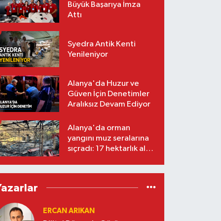
Büyük Başarıya İmza
Attı
Syedra Antik Kenti
Yenileniyor
Alanya'da Huzur ve
Güven İçin Denetimler
Aralıksız Devam Ediyor
Alanya'da orman
yangını muz seralarına
sıçradı: 17 hektarlık alan
zarar gördü
Yazarlar
ERCAN ARIKAN