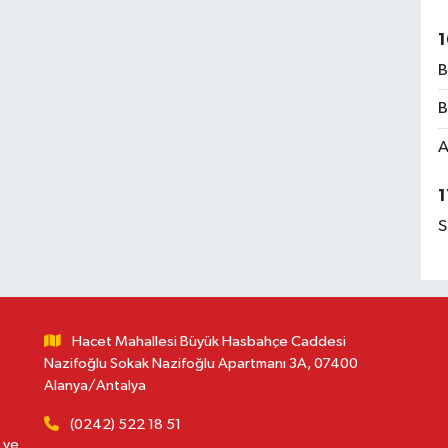
1
B
B
A
1
S
Hacet Mahallesi Büyük Hasbahçe Caddesi
Nazifoğlu Sokak Nazifoğlu Apartmanı 3A, 07400
Alanya/Antalya
(0242) 522 18 51
 ve