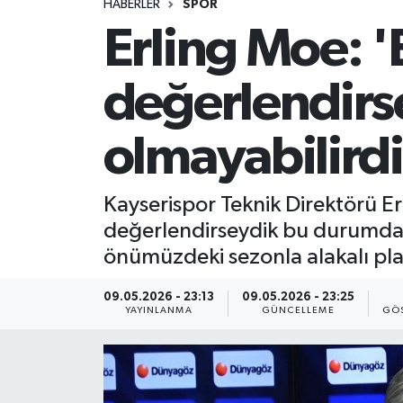
HABERLER
SPOR
Erling Moe: 'E
değerlendir
olmayabilirdi
Kayserispor Teknik Direktörü Er
değerlendirseydik bu durumda o
önümüzdeki sezonla alakalı pla
09.05.2026 - 23:13
09.05.2026 - 23:25
YAYINLANMA
GÜNCELLEME
GÖS