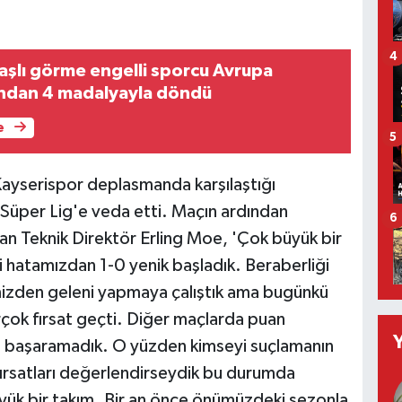
4
lı görme engelli sporcu Avrupa
ndan 4 madalyayla döndü
e
5
Kayserispor deplasmanda karşılaştığı
Süper Lig'e veda etti. Maçın ardından
6
n Teknik Direktör Erling Moe, 'Çok büyük bir
di hatamızdan 1-0 yenik başladık. Beraberliği
limizden geleni yapmaya çalıştık ama bugünkü
rçok fırsat geçti. Diğer maçlarda puan
ı başaramadık. O yüzden kimseyi suçlamanın
fırsatları değerlendirseydik bu durumda
üyük bir takım. Bir an önce önümüzdeki sezonla