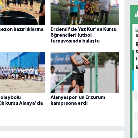
ezon hazırlıklarına
Erdemli'de Yaz Kur'an Kursu
öğrencileri futbol
turnuvasında buluştu
voleybolu
Alanyaspor'un Erzurum
ük kursu Alanya'da
kampı sona erdi