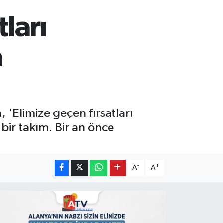
ları
a
'Elimize geçen fırsatları
bir takım. Bir an önce
-
+
A
A