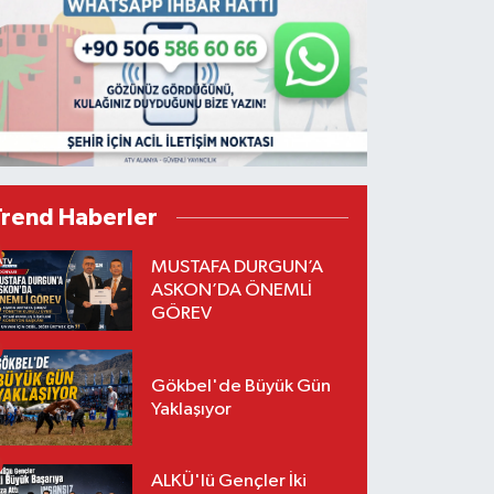
Trend Haberler
MUSTAFA DURGUN’A
ASKON’DA ÖNEMLİ
GÖREV
Gökbel'de Büyük Gün
Yaklaşıyor
ALKÜ'lü Gençler İki