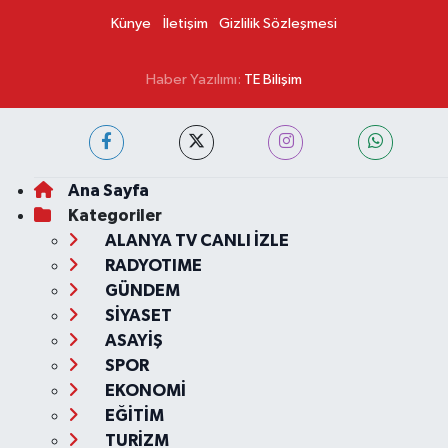
Künye
İletişim
Gizlilik Sözleşmesi
Haber Yazılımı:
TE Bilişim
Ana Sayfa
Kategoriler
ALANYA TV CANLI İZLE
RADYOTIME
GÜNDEM
SİYASET
ASAYİŞ
SPOR
EKONOMİ
EĞİTİM
TURİZM