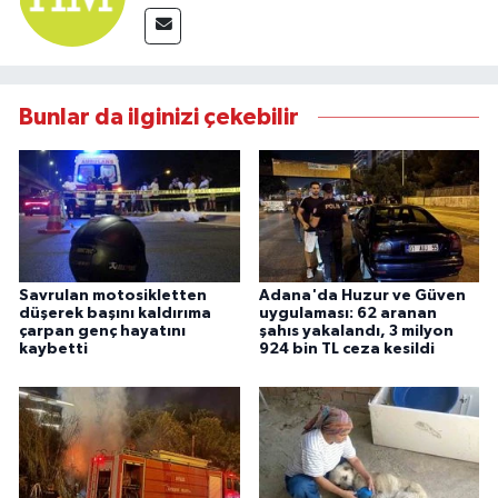
Bunlar da ilginizi çekebilir
Savrulan motosikletten
Adana'da Huzur ve Güven
düşerek başını kaldırıma
uygulaması: 62 aranan
çarpan genç hayatını
şahıs yakalandı, 3 milyon
kaybetti
924 bin TL ceza kesildi