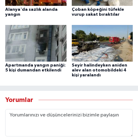
Alanya'da sazlık alanda
Çoban köpeğini tüfekle
yangın
vurup sakat bıraktılar
Apartmanda yangın paniği:
Seyir halindeyken aniden
5 kişi dumandan etkilendi
alev alan otomobildeki 4
kişi yaralandı
Yorumlar