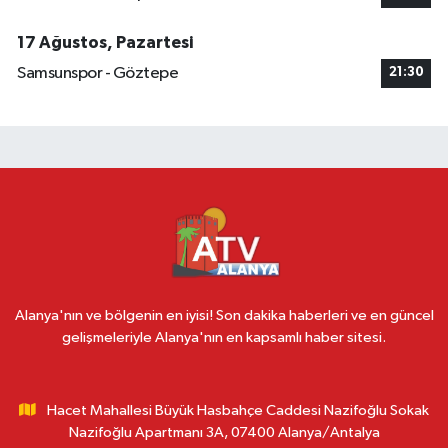
17 Ağustos, Pazartesi
Samsunspor - Göztepe
21:30
Alanya'nın ve bölgenin en iyisi! Son dakika haberleri ve en güncel
gelişmeleriyle Alanya'nın en kapsamlı haber sitesi.
Hacet Mahallesi Büyük Hasbahçe Caddesi Nazifoğlu Sokak
Nazifoğlu Apartmanı 3A, 07400 Alanya/Antalya