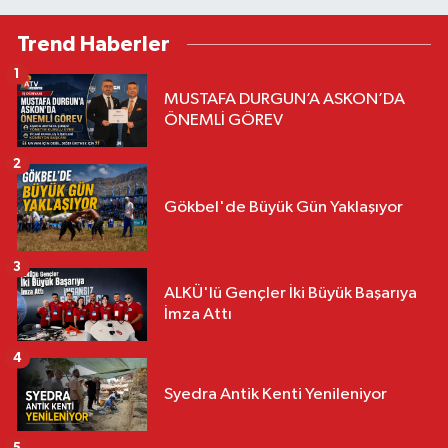
Trend Haberler
1
MUSTAFA DURGUN’A ASKON’DA
ÖNEMLİ GÖREV
2
Gökbel'de Büyük Gün Yaklaşıyor
3
ALKÜ'lü Gençler İki Büyük Başarıya
İmza Attı
4
Syedra Antik Kenti Yenileniyor
5