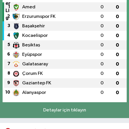
1
Amed
0
0
2
Erzurumspor FK
0
0
3
Başakşehir
0
0
4
Kocaelispor
0
0
5
Beşiktaş
0
0
6
Eyüpspor
0
0
7
Galatasaray
0
0
8
Çorum FK
0
0
9
Gaziantep FK
0
0
10
Alanyaspor
0
0
Detaylar için tıklayın