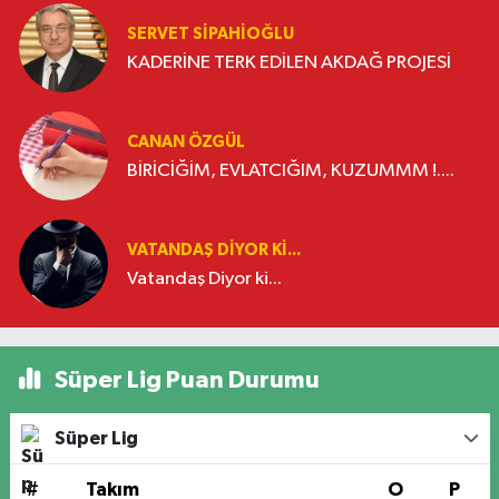
SERVET SİPAHİOĞLU
KADERİNE TERK EDİLEN AKDAĞ PROJESİ
CANAN ÖZGÜL
BİRİCİĞİM, EVLATCIĞIM, KUZUMMM !....
VATANDAŞ DIYOR KI...
Vatandaş Diyor ki...
Süper Lig Puan Durumu
Süper Lig
#
Takım
O
P