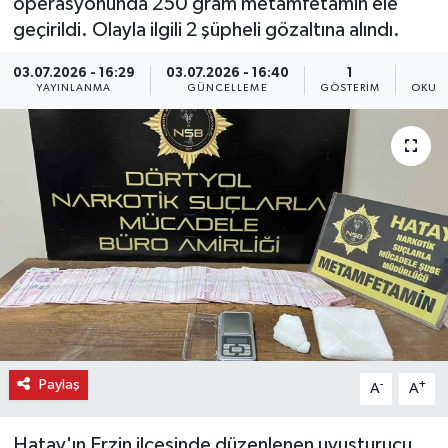
operasyonunda 250 gram metamfetamin ele
geçirildi. Olayla ilgili 2 şüpheli gözaltına alındı.
03.07.2026 - 16:29
03.07.2026 - 16:40
1
YAYINLANMA
GÜNCELLEME
GÖSTERIM
OKUN
Paylaş
-
+
A
A
Hatay'ın Erzin ilçesinde düzenlenen uyuşturucu