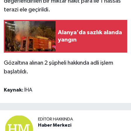
değerlendirilen bir miktar nakit para ile 1 hassas
terazi ele geçirildi.
Alanya'da sazlık alanda
yangın
Gözaltına alınan 2 şüpheli hakkında adli işlem
başlatıldı.
Kaynak:
İHA
EDITÖR HAKKINDA
Haber Merkezi