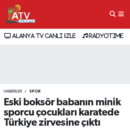
ALANYA TV CANLI İZLE
RADYOTIME
HABERLER
SPOR
Eski boksör babanın minik
sporcu çocukları karatede
Türkiye zirvesine çıktı