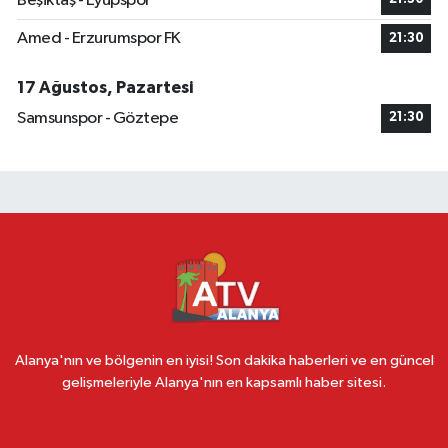
Beşiktaş - Eyüpspor
Amed - Erzurumspor FK
21:30
17 Ağustos, Pazartesi
Samsunspor - Göztepe
21:30
Alanya'nın ve bölgenin en iyisi! Son dakika haberleri ve en güncel
gelişmeleriyle Alanya'nın en kapsamlı haber sitesi.