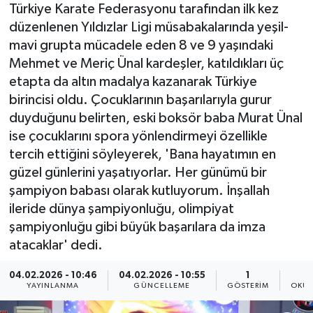
Türkiye Karate Federasyonu tarafından ilk kez
düzenlenen Yıldızlar Ligi müsabakalarında yeşil-
mavi grupta mücadele eden 8 ve 9 yaşındaki
Mehmet ve Meriç Ünal kardeşler, katıldıkları üç
etapta da altın madalya kazanarak Türkiye
birincisi oldu. Çocuklarının başarılarıyla gurur
duyduğunu belirten, eski boksör baba Murat Ünal
ise çocuklarını spora yönlendirmeyi özellikle
tercih ettiğini söyleyerek, 'Bana hayatımın en
güzel günlerini yaşatıyorlar. Her günümü bir
şampiyon babası olarak kutluyorum. İnşallah
ileride dünya şampiyonluğu, olimpiyat
şampiyonluğu gibi büyük başarılara da imza
atacaklar' dedi.
04.02.2026 - 10:46
04.02.2026 - 10:55
1
YAYINLANMA
GÜNCELLEME
GÖSTERIM
OKUN