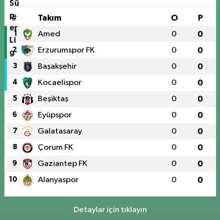
#
Takım
O
P
1
Amed
0
0
2
Erzurumspor FK
0
0
3
Başakşehir
0
0
4
Kocaelispor
0
0
5
Beşiktaş
0
0
6
Eyüpspor
0
0
7
Galatasaray
0
0
8
Çorum FK
0
0
9
Gaziantep FK
0
0
10
Alanyaspor
0
0
Detaylar için tıklayın