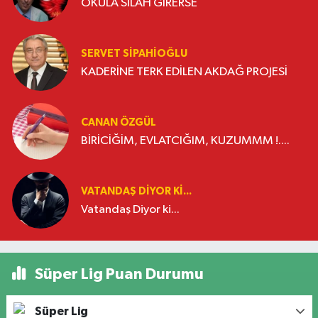
OKULA SİLAH GİRERSE
SERVET SİPAHİOĞLU
KADERİNE TERK EDİLEN AKDAĞ PROJESİ
CANAN ÖZGÜL
BİRİCİĞİM, EVLATCIĞIM, KUZUMMM !....
VATANDAŞ DIYOR KI...
Vatandaş Diyor ki...
Süper Lig Puan Durumu
Süper Lig