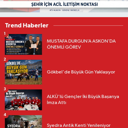
Trend Haberler
1
MUSTAFA DURGUN’A ASKON’DA
ÖNEMLİ GÖREV
2
Gökbel'de Büyük Gün Yaklaşıyor
3
ALKÜ'lü Gençler İki Büyük Başarıya
İmza Attı
4
Syedra Antik Kenti Yenileniyor