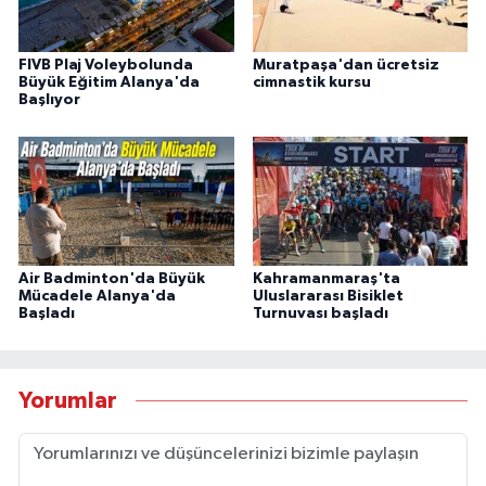
FIVB Plaj Voleybolunda
Muratpaşa'dan ücretsiz
Büyük Eğitim Alanya'da
cimnastik kursu
Başlıyor
Air Badminton'da Büyük
Kahramanmaraş'ta
Mücadele Alanya'da
Uluslararası Bisiklet
Başladı
Turnuvası başladı
Yorumlar