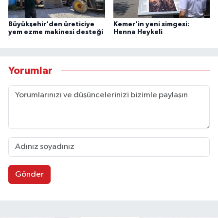
Büyükşehir'den üreticiye
Kemer'in yeni simgesi:
yem ezme makinesi desteği
Henna Heykeli
Yorumlar
Gönder