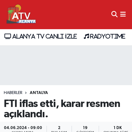
ALANYA TV CANLI İZLE
RADYOTIME
HABERLER
ANTALYA
FTI iflas etti, karar resmen
açıklandı.
04.06.2024 - 09:00
2
19
1 DK