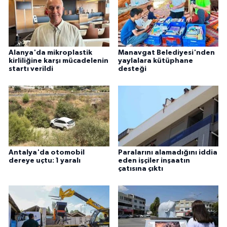
Alanya'da mikroplastik
Manavgat Belediyesi'nden
kirliliğine karşı mücadelenin
yaylalara kütüphane
startı verildi
desteği
Antalya'da otomobil
Paralarını alamadığını iddia
dereye uçtu: 1 yaralı
eden işçiler inşaatın
çatısına çıktı