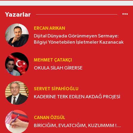
Yazarlar
ERCAN ARIKAN
Dijital Dünyada Görünmeyen Sermaye:
Bilgiyi Yönetebilen İşletmeler Kazanacak
MEHMET ÇATAKÇI
OKULA SİLAH GİRERSE
SERVET SİPAHİOĞLU
KADERİNE TERK EDİLEN AKDAĞ PROJESİ
CANAN ÖZGÜL
BİRİCİĞİM, EVLATCIĞIM, KUZUMMM !....