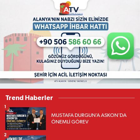
Trend Haberler
1
MUSTAFA DURGUN’A ASKON’DA
ÖNEMLİ GÖREV
2