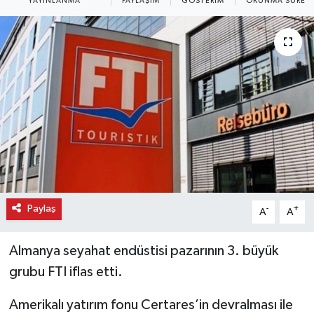
YAYINLANMA
PAYLAŞIM
GÖSTERIM
OKUNMA SÜRESI
Paylaş
-
+
A
A
Almanya seyahat endüstisi pazarının 3. büyük
grubu FTI iflas etti.
Amerikalı yatırım fonu Certares’in devralması ile