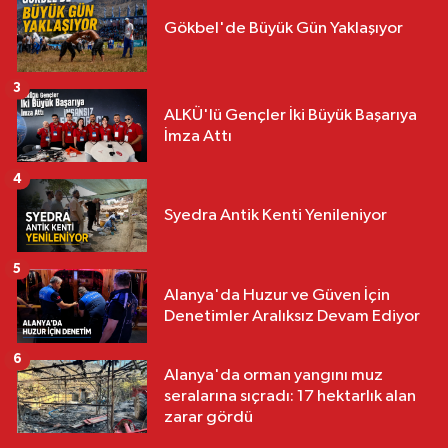
Gökbel'de Büyük Gün Yaklaşıyor
3
ALKÜ'lü Gençler İki Büyük Başarıya
İmza Attı
4
Syedra Antik Kenti Yenileniyor
5
Alanya'da Huzur ve Güven İçin
Denetimler Aralıksız Devam Ediyor
6
Alanya'da orman yangını muz
seralarına sıçradı: 17 hektarlık alan
zarar gördü