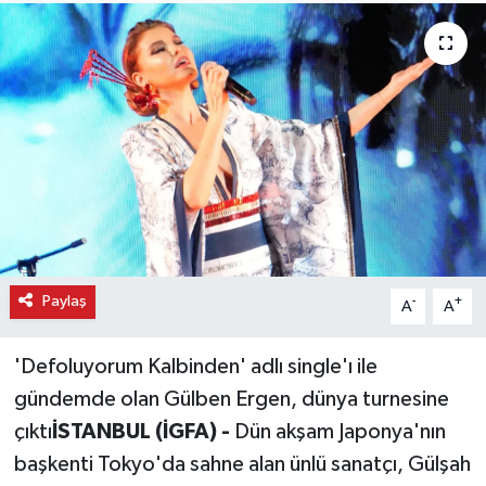
Paylaş
-
+
A
A
'Defoluyorum Kalbinden' adlı single'ı ile
gündemde olan Gülben Ergen, dünya turnesine
çıktı
İSTANBUL (İGFA) -
Dün akşam Japonya'nın
başkenti Tokyo'da sahne alan ünlü sanatçı, Gülşah