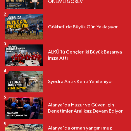
ÖNEMLİ GÖREV
2
Gökbel'de Büyük Gün Yaklaşıyor
3
ALKÜ'lü Gençler İki Büyük Başarıya
İmza Attı
4
Syedra Antik Kenti Yenileniyor
5
Alanya'da Huzur ve Güven İçin
Denetimler Aralıksız Devam Ediyor
6
Alanya'da orman yangını muz