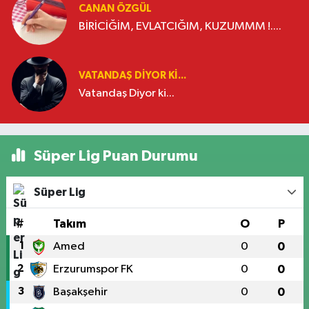
CANAN ÖZGÜL
BİRİCİĞİM, EVLATCIĞIM, KUZUMMM !....
VATANDAŞ DIYOR KI...
Vatandaş Diyor ki...
Süper Lig Puan Durumu
Süper Lig
#
Takım
O
P
1
Amed
0
0
2
Erzurumspor FK
0
0
3
Başakşehir
0
0