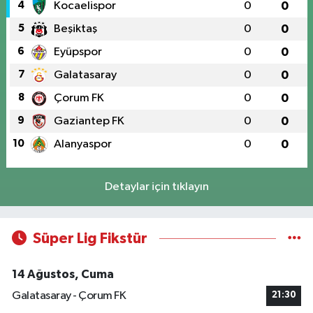
4
Kocaelispor
0
0
5
Beşiktaş
0
0
6
Eyüpspor
0
0
7
Galatasaray
0
0
8
Çorum FK
0
0
9
Gaziantep FK
0
0
10
Alanyaspor
0
0
Detaylar için tıklayın
Süper Lig Fikstür
14 Ağustos, Cuma
Galatasaray - Çorum FK
21:30