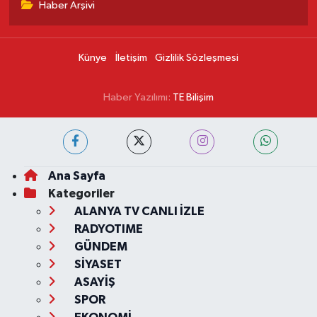
Haber Arşivi
Künye
İletişim
Gizlilik Sözleşmesi
Haber Yazılımı:
TE Bilişim
Ana Sayfa
Kategoriler
ALANYA TV CANLI İZLE
RADYOTIME
GÜNDEM
SİYASET
ASAYİŞ
SPOR