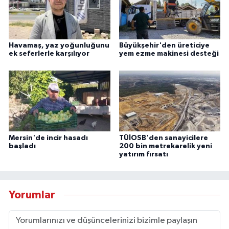
Havamaş, yaz yoğunluğunu
Büyükşehir'den üreticiye
ek seferlerle karşılıyor
yem ezme makinesi desteği
Mersin'de incir hasadı
TÜİOSB'den sanayicilere
başladı
200 bin metrekarelik yeni
yatırım fırsatı
Yorumlar