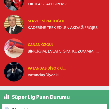
OKULA SİLAH GİRERSE
SERVET SİPAHİOĞLU
KADERİNE TERK EDİLEN AKDAĞ PROJESİ
CANAN ÖZGÜL
BİRİCİĞİM, EVLATCIĞIM, KUZUMMM !....
VATANDAŞ DIYOR KI...
Vatandaş Diyor ki...
Süper Lig Puan Durumu