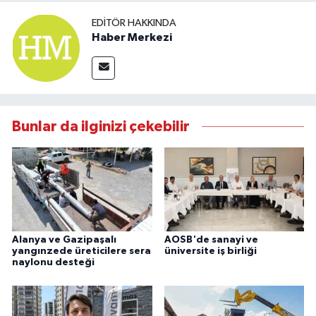
EDITÖR HAKKINDA
Haber Merkezi
Bunlar da ilginizi çekebilir
Alanya ve Gazipaşalı
AOSB'de sanayi ve
yangınzede üreticilere sera
üniversite iş birliği
naylonu desteği