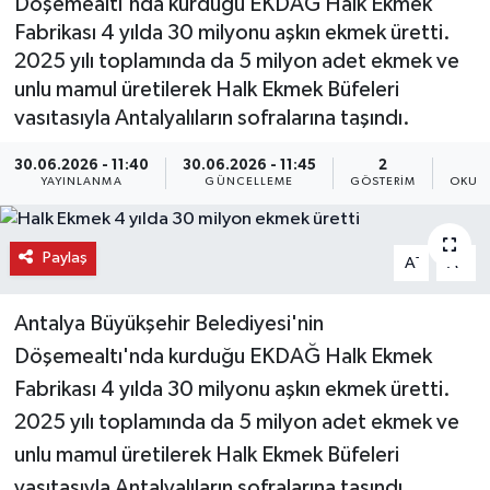
Döşemealtı'nda kurduğu EKDAĞ Halk Ekmek
Fabrikası 4 yılda 30 milyonu aşkın ekmek üretti.
2025 yılı toplamında da 5 milyon adet ekmek ve
unlu mamul üretilerek Halk Ekmek Büfeleri
vasıtasıyla Antalyalıların sofralarına taşındı.
30.06.2026 - 11:40
30.06.2026 - 11:45
2
YAYINLANMA
GÜNCELLEME
GÖSTERIM
OKUN
Paylaş
-
+
A
A
Antalya Büyükşehir Belediyesi'nin
Döşemealtı'nda kurduğu EKDAĞ Halk Ekmek
Fabrikası 4 yılda 30 milyonu aşkın ekmek üretti.
2025 yılı toplamında da 5 milyon adet ekmek ve
unlu mamul üretilerek Halk Ekmek Büfeleri
vasıtasıyla Antalyalıların sofralarına taşındı.