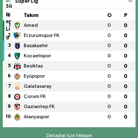
Süper Lig
#
Takım
O
P
1
Amed
0
0
2
Erzurumspor FK
0
0
3
Başakşehir
0
0
4
Kocaelispor
0
0
5
Beşiktaş
0
0
6
Eyüpspor
0
0
7
Galatasaray
0
0
8
Çorum FK
0
0
9
Gaziantep FK
0
0
10
Alanyaspor
0
0
Detaylar için tıklayın