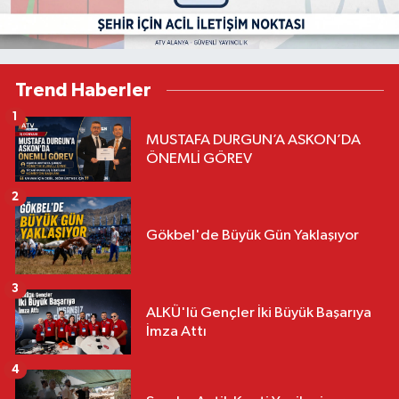
Trend Haberler
1
MUSTAFA DURGUN’A ASKON’DA
ÖNEMLİ GÖREV
2
Gökbel'de Büyük Gün Yaklaşıyor
3
ALKÜ'lü Gençler İki Büyük Başarıya
İmza Attı
4