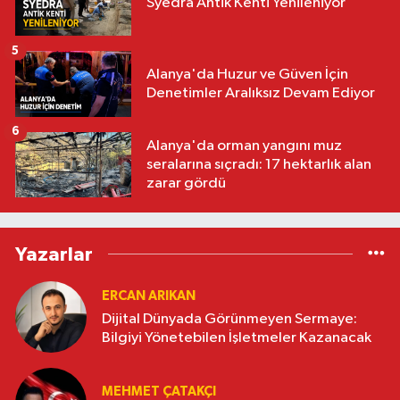
Syedra Antik Kenti Yenileniyor
5
Alanya'da Huzur ve Güven İçin
Denetimler Aralıksız Devam Ediyor
6
Alanya'da orman yangını muz
seralarına sıçradı: 17 hektarlık alan
zarar gördü
Yazarlar
ERCAN ARIKAN
Dijital Dünyada Görünmeyen Sermaye:
Bilgiyi Yönetebilen İşletmeler Kazanacak
MEHMET ÇATAKÇI