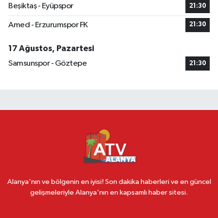
Beşiktaş - Eyüpspor
21:30
Amed - Erzurumspor FK
21:30
17 Ağustos, Pazartesi
Samsunspor - Göztepe
21:30
Alanya'nın ve bölgenin en iyisi! Son dakika haberleri ve en güncel
gelişmeleriyle Alanya'nın en kapsamlı haber sitesi.