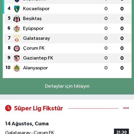
4
Kocaelispor
0
0
5
Beşiktaş
0
0
6
Eyüpspor
0
0
7
Galatasaray
0
0
8
Çorum FK
0
0
9
Gaziantep FK
0
0
10
Alanyaspor
0
0
Detaylar için tıklayın
Süper Lig Fikstür
14 Ağustos, Cuma
Galatasaray - Çorum FK
21:30