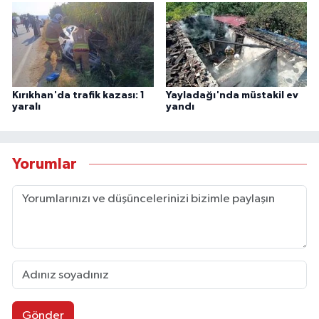
Kırıkhan'da trafik kazası: 1
Yayladağı'nda müstakil ev
yaralı
yandı
Yorumlar
Gönder