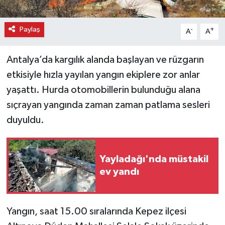
Paylaş
-
+
A
A
Antalya’da kargılık alanda başlayan ve rüzgarın
etkisiyle hızla yayılan yangın ekiplere zor anlar
yaşattı. Hurda otomobillerin bulunduğu alana
sıçrayan yangında zaman zaman patlama sesleri
duyuldu.
Yayladağı'nda müstakil
ev yandı
Yangın, saat 15.00 sıralarında Kepez ilçesi