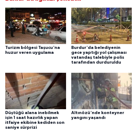
Turizm bölgesi Taşucu'na
Burdur'da belediyenin
huzur veren uygulama
gece yaptığı yol çalışması
vatandaş talebiyle polis
tarafından durduruldu
Düştüğü alana inebilmek
Altınözü'nde konteyner
için 1 saat hazırlık yapan
yangını yaşandı
itfaiye ekibine kediden son
saniye sürprizi