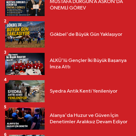
MUSTAFA DURGUN’A ASKON’DA
ÖNEMLİ GÖREV
2
Gökbel'de Büyük Gün Yaklaşıyor
3
ALKÜ'lü Gençler İki Büyük Başarıya
İmza Attı
4
Syedra Antik Kenti Yenileniyor
5
Alanya'da Huzur ve Güven İçin
Denetimler Aralıksız Devam Ediyor
6