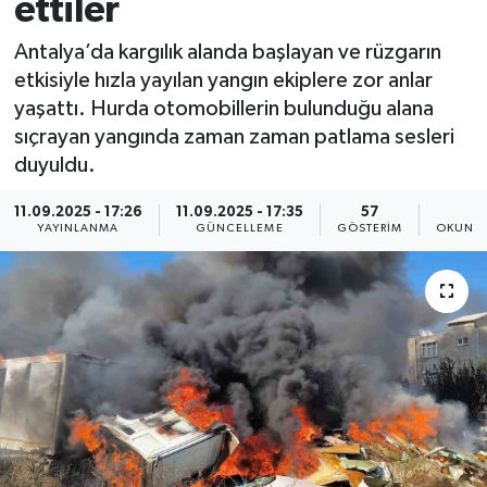
ettiler
Antalya’da kargılık alanda başlayan ve rüzgarın
etkisiyle hızla yayılan yangın ekiplere zor anlar
yaşattı. Hurda otomobillerin bulunduğu alana
sıçrayan yangında zaman zaman patlama sesleri
duyuldu.
11.09.2025 - 17:26
11.09.2025 - 17:35
57
1
YAYINLANMA
GÜNCELLEME
GÖSTERIM
OKUNMA