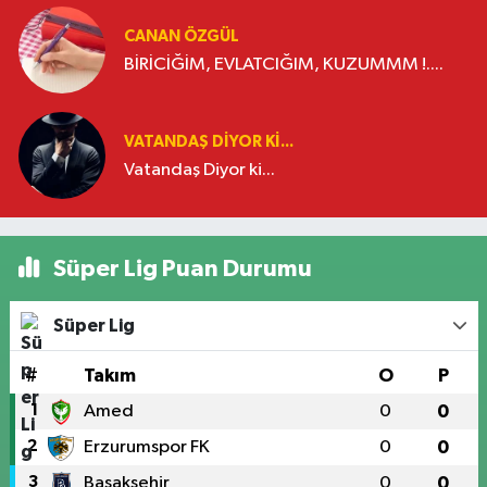
CANAN ÖZGÜL
BİRİCİĞİM, EVLATCIĞIM, KUZUMMM !....
VATANDAŞ DIYOR KI...
Vatandaş Diyor ki...
Süper Lig Puan Durumu
Süper Lig
#
Takım
O
P
1
Amed
0
0
2
Erzurumspor FK
0
0
3
Başakşehir
0
0