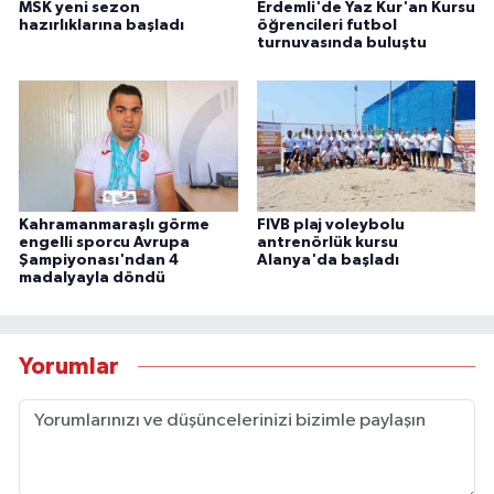
MSK yeni sezon
Erdemli'de Yaz Kur'an Kursu
hazırlıklarına başladı
öğrencileri futbol
turnuvasında buluştu
Kahramanmaraşlı görme
FIVB plaj voleybolu
engelli sporcu Avrupa
antrenörlük kursu
Şampiyonası'ndan 4
Alanya'da başladı
madalyayla döndü
Yorumlar