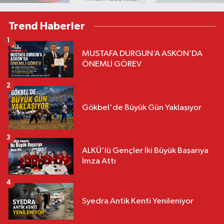
Trend Haberler
1
MUSTAFA DURGUN’A ASKON’DA
ÖNEMLİ GÖREV
2
Gökbel'de Büyük Gün Yaklaşıyor
3
ALKÜ'lü Gençler İki Büyük Başarıya
İmza Attı
4
Syedra Antik Kenti Yenileniyor