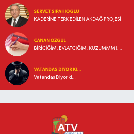
SERVET SİPAHİOĞLU
KADERİNE TERK EDİLEN AKDAĞ PROJESİ
CANAN ÖZGÜL
BİRİCİĞİM, EVLATCIĞIM, KUZUMMM !....
VATANDAŞ DIYOR KI...
Vatandaş Diyor ki...