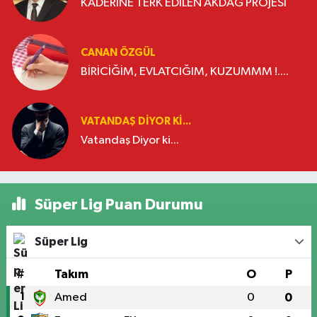
KADERİNE TERK EDİLEN AKDAĞ PROJESİ
CANAN ÖZGÜL
BİRİCİĞİM, EVLATCIĞIM, KUZUMMM !....
VATANDAŞ DIYOR KI...
Vatandaş Diyor ki...
Süper Lig Puan Durumu
Süper Lig
#
Takım
O
P
1
Amed
0
0