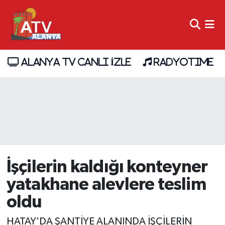
ALANYA TV CANLI İZLE
RADYOTIME
İşçilerin kaldığı konteyner
yatakhane alevlere teslim
oldu
HATAY'DA ŞANTİYE ALANINDA İŞÇİLERİN