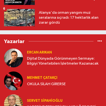
6
Alanya'da orman yangını muz
seralarına sıçradı: 17 hektarlık alan
zarar gördü
Yazarlar
ERCAN ARIKAN
Dijital Dünyada Görünmeyen Sermaye:
Bilgiyi Yönetebilen İşletmeler Kazanacak
MEHMET ÇATAKÇI
OKULA SİLAH GİRERSE
SERVET SİPAHİOĞLU