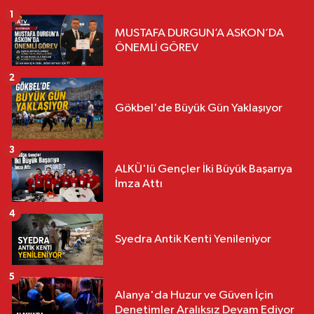
1
MUSTAFA DURGUN’A ASKON’DA
ÖNEMLİ GÖREV
2
Gökbel'de Büyük Gün Yaklaşıyor
3
ALKÜ'lü Gençler İki Büyük Başarıya
İmza Attı
4
Syedra Antik Kenti Yenileniyor
5
Alanya'da Huzur ve Güven İçin
Denetimler Aralıksız Devam Ediyor