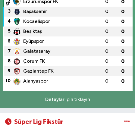
2
Erzurumspor FK
0
0
3
Başakşehir
0
0
4
Kocaelispor
0
0
5
Beşiktaş
0
0
6
Eyüpspor
0
0
7
Galatasaray
0
0
8
Çorum FK
0
0
9
Gaziantep FK
0
0
10
Alanyaspor
0
0
Detaylar için tıklayın
Süper Lig Fikstür