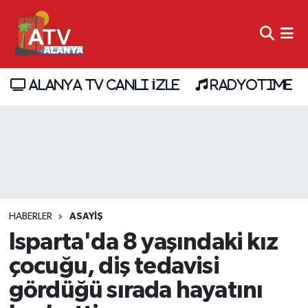
ALANYA TV CANLI İZLE
RADYOTIME
HABERLER
ASAYİŞ
Isparta'da 8 yaşındaki kız
çocuğu, diş tedavisi
gördüğü sırada hayatını