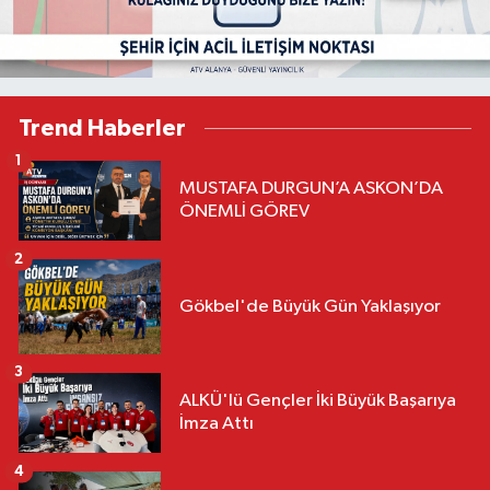
Trend Haberler
1
MUSTAFA DURGUN’A ASKON’DA
ÖNEMLİ GÖREV
2
Gökbel'de Büyük Gün Yaklaşıyor
3
ALKÜ'lü Gençler İki Büyük Başarıya
İmza Attı
4