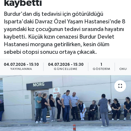
kaybetti
Burdur'dan diş tedavisi için götürüldüğü
Isparta'daki Davraz Özel Yaşam Hastanesi'nde 8
yaşındaki kız çocuğunun tedavi sırasında hayatını
kaybetti. Küçük kızın cenazesi Burdur Devlet
Hastanesi morguna getirilirken, kesin ölüm
sebebi otopsi sonucu ortaya çıkacak.
04.07.2026 - 15:10
04.07.2026 - 15:30
1
YAYINLANMA
GÜNCELLEME
GÖSTERIM
OKUNM