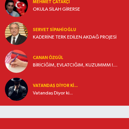
MEHMET ÇATAKÇI
OKULA SİLAH GİRERSE
SERVET SİPAHİOĞLU
KADERİNE TERK EDİLEN AKDAĞ PROJESİ
CANAN ÖZGÜL
BİRİCİĞİM, EVLATCIĞIM, KUZUMMM !....
VATANDAŞ DIYOR KI...
Vatandaş Diyor ki...