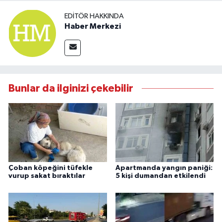
EDITÖR HAKKINDA
Haber Merkezi
Bunlar da ilginizi çekebilir
Çoban köpeğini tüfekle
Apartmanda yangın paniği:
vurup sakat bıraktılar
5 kişi dumandan etkilendi