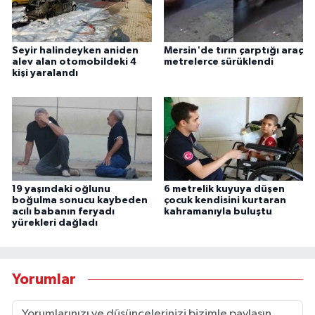
Seyir halindeyken aniden
Mersin'de tırın çarptığı araç
alev alan otomobildeki 4
metrelerce sürüklendi
kişi yaralandı
19 yaşındaki oğlunu
6 metrelik kuyuya düşen
boğulma sonucu kaybeden
çocuk kendisini kurtaran
acılı babanın feryadı
kahramanıyla buluştu
yürekleri dağladı
Yorumlar