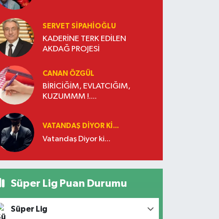
SERVET SİPAHİOĞLU
KADERİNE TERK EDİLEN
AKDAĞ PROJESİ
CANAN ÖZGÜL
BİRİCİĞİM, EVLATCIĞIM,
KUZUMMM !....
VATANDAŞ DIYOR KI...
Vatandaş Diyor ki...
Süper Lig Puan Durumu
Süper Lig