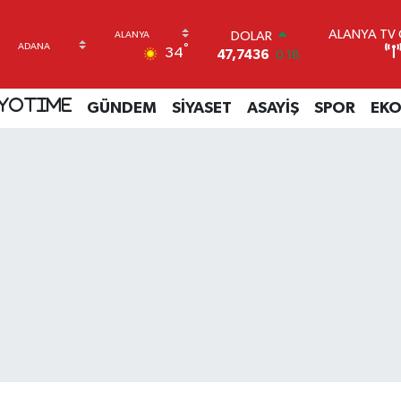
ALANYA TV C
DOLAR
°
34
47,7436
0.18
EURO
55,2510
0.32
YOTIME
GÜNDEM
SİYASET
ASAYİŞ
SPOR
EK
STERLİN
64,4811
0.38
GRAM ALTIN
6660.55
0
BİST100
13.779
-14
BITCOIN
64.840,97
-0.15