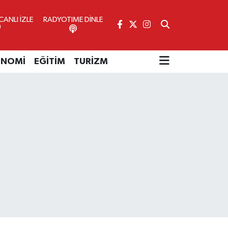
ANLI İZLE
RADYOTIME DİNLE
ONOMİ
EĞİTİM
TURİZM