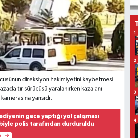
1
2
rücüsünün direksiyon hakimiyetini kaybetmesi
azada tır sürücüsü yaralanırken kaza anı
3
k kamerasına yansıdı.
ediyenin gece yaptığı yol çalışması
4
biyle polis tarafından durduruldu
e