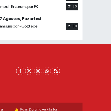
med - Erzurumspor FK
21:30
7 Ağustos, Pazartesi
amsunspor - Göztepe
21:30
sı
Puan Durumu ve Fikstür