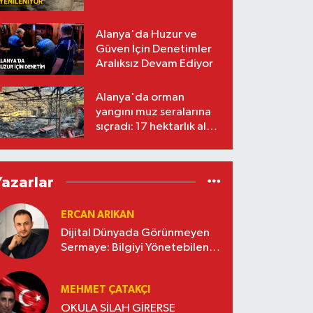
Alanya'da Huzur ve
Güven İçin Denetimler
Aralıksız Devam Ediyor
Alanya'da orman
yangını muz seralarına
sıçradı: 17 hektarlık alan
zarar gördü
Yazarlar
ERCAN ARIKAN
Dijital Dünyada Görünmeyen
Sermaye: Bilgiyi Yönetebilen
İşletmeler Kazanacak
MEHMET ÇATAKÇI
OKULA SİLAH GİRERSE