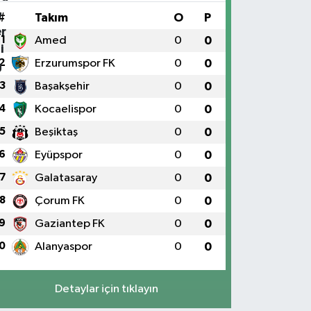
#
Takım
O
P
1
Amed
0
0
2
Erzurumspor FK
0
0
3
Başakşehir
0
0
4
Kocaelispor
0
0
5
Beşiktaş
0
0
6
Eyüpspor
0
0
7
Galatasaray
0
0
8
Çorum FK
0
0
9
Gaziantep FK
0
0
0
Alanyaspor
0
0
Detaylar için tıklayın