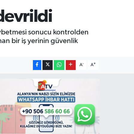
devrildi
kaybetmesi sonucu kontrolden
n bir iş yerinin güvenlik
-
+
A
A