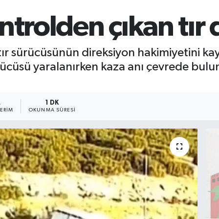
ntrolden çıkan tır 
e tır sürücüsünün direksiyon hakimiyetini 
rücüsü yaralanırken kaza anı çevrede buluna
2
1 DK
ERIM
OKUNMA SÜRESI