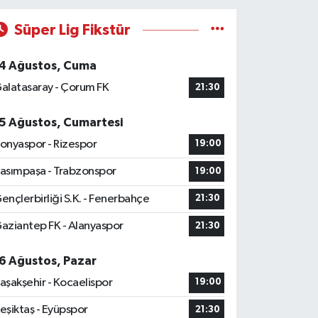
Süper Lig Fikstür
4 Ağustos, Cuma
alatasaray - Çorum FK
21:30
5 Ağustos, Cumartesi
onyaspor - Rizespor
19:00
asımpaşa - Trabzonspor
19:00
ençlerbirliği S.K. - Fenerbahçe
21:30
aziantep FK - Alanyaspor
21:30
6 Ağustos, Pazar
aşakşehir - Kocaelispor
19:00
eşiktaş - Eyüpspor
21:30