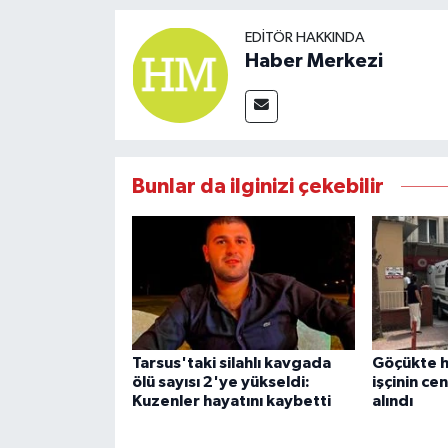
EDITÖR HAKKINDA
Haber Merkezi
Bunlar da ilginizi çekebilir
Tarsus'taki silahlı kavgada
Göçükte h
ölü sayısı 2'ye yükseldi:
işçinin ce
Kuzenler hayatını kaybetti
alındı