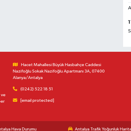
A
1
S
Hacet Mahallesi Büyük Hasbahçe Caddesi
Nazifoğlu Sokak Nazifoğlu Apartmanı 3A, 07400
Alanya/Antalya
(0242) 522 18 51
 ve
[email protected]
ber
ntalya Hava Durumu
Antalya Trafik Yoğunluk Harita