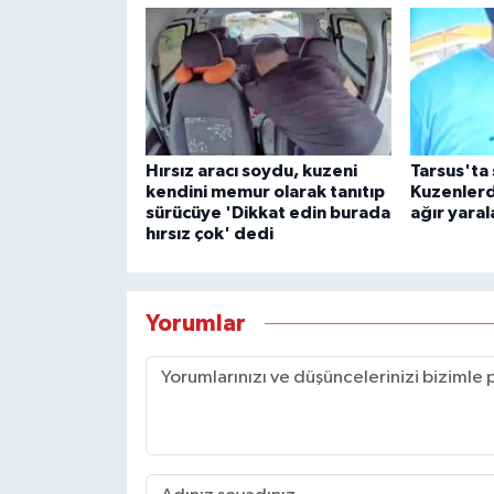
Hırsız aracı soydu, kuzeni
Tarsus'ta 
kendini memur olarak tanıtıp
Kuzenlerde
sürücüye 'Dikkat edin burada
ağır yaral
hırsız çok' dedi
Yorumlar