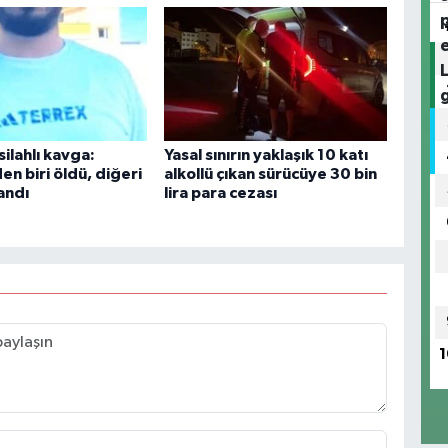
silahlı kavga:
Yasal sınırın yaklaşık 10 katı
n biri öldü, diğeri
alkollü çıkan sürücüye 30 bin
andı
lira para cezası
1