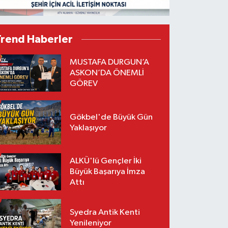
Trend Haberler
MUSTAFA DURGUN’A
ASKON’DA ÖNEMLİ
GÖREV
Gökbel'de Büyük Gün
Yaklaşıyor
ALKÜ'lü Gençler İki
Büyük Başarıya İmza
Attı
Syedra Antik Kenti
Yenileniyor