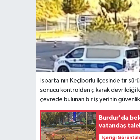
Isparta'nın Keçiborlu ilçesinde tır sü
sonucu kontrolden çıkarak devrildiği k
çevrede bulunan bir iş yerinin güvenli
Burdur'da bel
vatandaş tale
İçeriği Görüntül