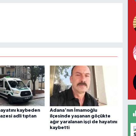
ayatını kaybeden
Adana'nın İmamoğlu
nazesi adli tıptan
ilçesinde yaşanan göçükte
ağır yaralanan işçi de hayatını
kaybetti