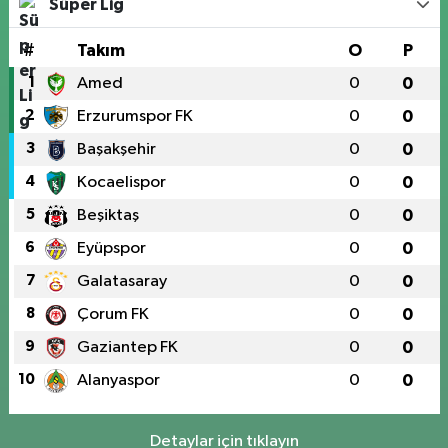
Süper Lig
#
Takım
O
P
1
Amed
0
0
2
Erzurumspor FK
0
0
3
Başakşehir
0
0
4
Kocaelispor
0
0
5
Beşiktaş
0
0
6
Eyüpspor
0
0
7
Galatasaray
0
0
8
Çorum FK
0
0
9
Gaziantep FK
0
0
10
Alanyaspor
0
0
Detaylar için tıklayın