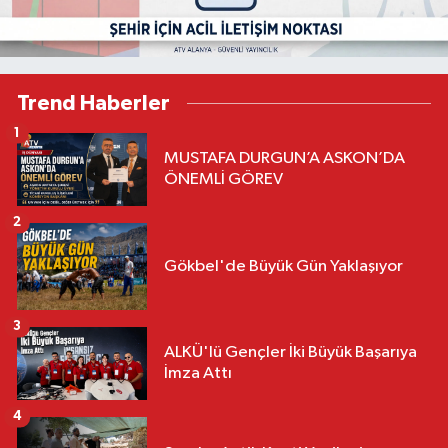
Trend Haberler
1
MUSTAFA DURGUN’A ASKON’DA
ÖNEMLİ GÖREV
2
Gökbel'de Büyük Gün Yaklaşıyor
3
ALKÜ'lü Gençler İki Büyük Başarıya
İmza Attı
4