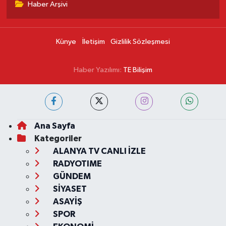
Haber Arşivi
Künye
İletişim
Gizlilik Sözleşmesi
Haber Yazılımı:
TE Bilişim
Ana Sayfa
Kategoriler
ALANYA TV CANLI İZLE
RADYOTIME
GÜNDEM
SİYASET
ASAYİŞ
SPOR