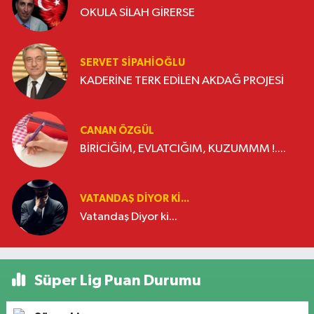
OKULA SİLAH GİRERSE
SERVET SİPAHİOĞLU
KADERİNE TERK EDİLEN AKDAĞ PROJESİ
CANAN ÖZGÜL
BİRİCİĞİM, EVLATCIĞIM, KUZUMMM !....
VATANDAŞ DIYOR KI...
Vatandaş Diyor ki...
Süper Lig Puan Durumu