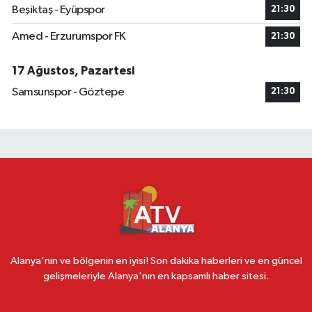
Beşiktaş - Eyüpspor
21:30
Amed - Erzurumspor FK
21:30
17 Ağustos, Pazartesi
Samsunspor - Göztepe
21:30
Alanya'nın ve bölgenin en iyisi! Son dakika haberleri ve en güncel
gelişmeleriyle Alanya'nın en kapsamlı haber sitesi.