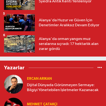
Syedra Antik Kenti Yenileniyor
5
Alanya'da Huzur ve Güven İçin
Denetimler Aralıksız Devam Ediyor
6
Alanya'da orman yangını muz
seralarına sıçradı: 17 hektarlık alan
zarar gördü
Yazarlar
ERCAN ARIKAN
Dijital Dünyada Görünmeyen Sermaye:
Bilgiyi Yönetebilen İşletmeler Kazanacak
MEHMET ÇATAKÇI