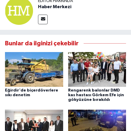
EDITÖR HAKKINDA
Haber Merkezi
Bunlar da ilginizi çekebilir
Eğirdir'de biçerdöverlere
Rengarenk balonlar DMD
sıkı denetim
kas hastası Görkem Efe için
gökyüzüne bırakıldı