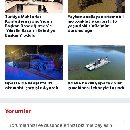
Türkiye Muhtarlar
Faytonu sollayan otomobil
Konfederasyonu'ndan
motosikletle çarpıştı: 16
Başkan Başdeğirmen'e
yaşındaki sürücünün
'Yılın En Başarılı Belediye
durumu ağır
Başkanı' ödülü
Isparta'da kavşakta iki
Adaya bakım yapacak olan
otomobil çarpıştı: 4 yaralı
iş makinesi tekneyle taşındı
Yorumlar