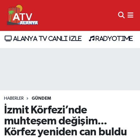
ALANYA TV CANLI İZLE
RADYOTIME
HABERLER
GÜNDEM
İzmit Körfezi’nde
muhteşem değişim...
Körfez yeniden can buldu