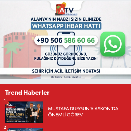
Trend Haberler
1
MUSTAFA DURGUN’A ASKON’DA
ÖNEMLİ GÖREV
2