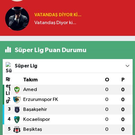
VATANDAŞ DIYOR KI...
Vatandaş Diyor ki...
Süper Lig Puan Durumu
Süper Lig
#
Takım
O
P
1
Amed
0
0
2
Erzurumspor FK
0
0
3
Başakşehir
0
0
4
Kocaelispor
0
0
5
Beşiktaş
0
0