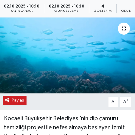
02.10.2025 - 10:10
02.10.2025 - 10:10
4
2
YAYINLANMA
GÜNCELLEME
GÖSTERIM
OKUNMA
Paylaş
-
+
A
A
Kocaeli Büyükşehir Belediyesi’nin dip çamuru
temizliği projesi ile nefes almaya başlayan İzmit