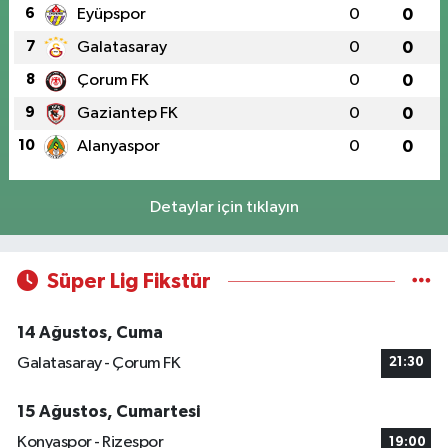
6
Eyüpspor
0
0
7
Galatasaray
0
0
8
Çorum FK
0
0
9
Gaziantep FK
0
0
10
Alanyaspor
0
0
Detaylar için tıklayın
Süper Lig Fikstür
14 Ağustos, Cuma
Galatasaray - Çorum FK
21:30
15 Ağustos, Cumartesi
Konyaspor - Rizespor
19:00