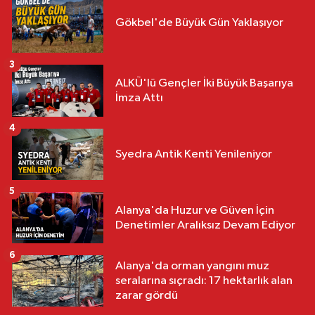
Gökbel'de Büyük Gün Yaklaşıyor
3
ALKÜ'lü Gençler İki Büyük Başarıya
İmza Attı
4
Syedra Antik Kenti Yenileniyor
5
Alanya'da Huzur ve Güven İçin
Denetimler Aralıksız Devam Ediyor
6
Alanya'da orman yangını muz
seralarına sıçradı: 17 hektarlık alan
zarar gördü