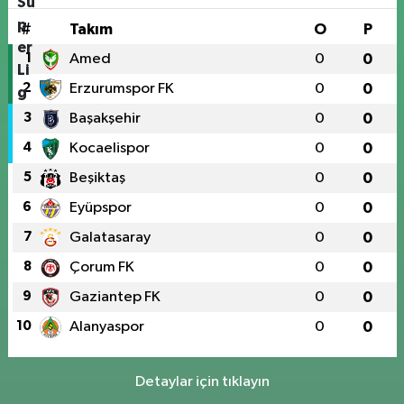
#
Takım
O
P
1
Amed
0
0
2
Erzurumspor FK
0
0
3
Başakşehir
0
0
4
Kocaelispor
0
0
5
Beşiktaş
0
0
6
Eyüpspor
0
0
7
Galatasaray
0
0
8
Çorum FK
0
0
9
Gaziantep FK
0
0
10
Alanyaspor
0
0
Detaylar için tıklayın