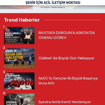
Trend Haberler
1
MUSTAFA DURGUN’A ASKON’DA
ÖNEMLİ GÖREV
2
Gökbel'de Büyük Gün Yaklaşıyor
3
ALKÜ'lü Gençler İki Büyük Başarıya
İmza Attı
4
Syedra Antik Kenti Yenileniyor