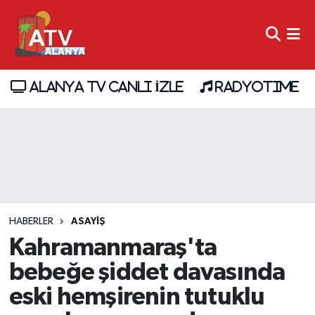
ALANYA TV CANLI İZLE
RADYOTIME
HABERLER
ASAYİŞ
Kahramanmaraş'ta
bebeğe şiddet davasında
eski hemşirenin tutuklu