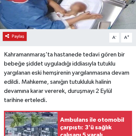
Paylaş
-
+
A
A
Kahramanmaraş'ta hastanede tedavi gören bir
bebeğe şiddet uyguladığı iddiasıyla tutuklu
yargılanan eski hemşirenin yargılanmasına devam
edildi. Mahkeme, sanığın tutukluluk halinin
devamına karar vererek, duruşmayı 2 Eylül
tarihine erteledi.
Ambulans ile otomobil
çarpıştı: 3'ü sağlık
çalışanı 5 yaralı