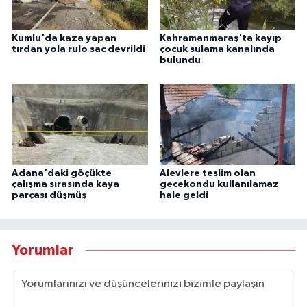
Kumlu'da kaza yapan
Kahramanmaraş'ta kayıp
tırdan yola rulo sac devrildi
çocuk sulama kanalında
bulundu
Adana'daki göçükte
Alevlere teslim olan
çalışma sırasında kaya
gecekondu kullanılamaz
parçası düşmüş
hale geldi
Yorumlar