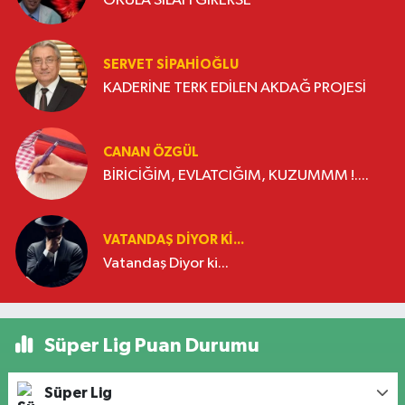
OKULA SİLAH GİRERSE
SERVET SİPAHİOĞLU
KADERİNE TERK EDİLEN AKDAĞ PROJESİ
CANAN ÖZGÜL
BİRİCİĞİM, EVLATCIĞIM, KUZUMMM !....
VATANDAŞ DIYOR KI...
Vatandaş Diyor ki...
Süper Lig Puan Durumu
Süper Lig