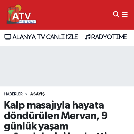
ALANYA TV CANLI İZLE
RADYOTIME
HABERLER
ASAYİŞ
Kalp masajıyla hayata
döndürülen Mervan, 9
günlük yaşam