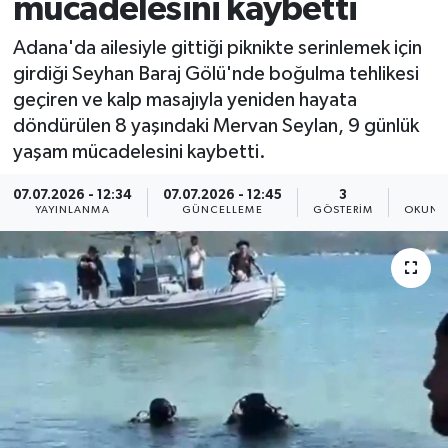
mücadelesini kaybetti
Adana'da ailesiyle gittiği piknikte serinlemek için
girdiği Seyhan Baraj Gölü'nde boğulma tehlikesi
geçiren ve kalp masajıyla yeniden hayata
döndürülen 8 yaşındaki Mervan Seylan, 9 günlük
yaşam mücadelesini kaybetti.
07.07.2026 - 12:34
07.07.2026 - 12:45
3
1
YAYINLANMA
GÜNCELLEME
GÖSTERIM
OKUNM