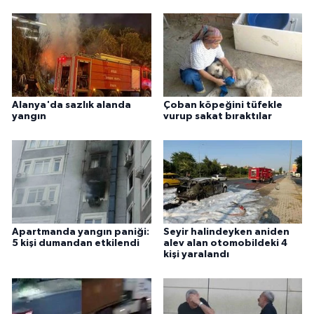
Alanya'da sazlık alanda
Çoban köpeğini tüfekle
yangın
vurup sakat bıraktılar
Apartmanda yangın paniği:
Seyir halindeyken aniden
5 kişi dumandan etkilendi
alev alan otomobildeki 4
kişi yaralandı