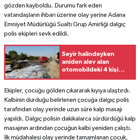
gözden kayboldu. Durumu fark eden
vatandaşların ihbarı üzerine olay yerine Adana
Emniyet Müdürlüğü Sualtı Grup Amirliği dalgıç
polis ekipleri sevk edildi.
Seyir halindeyken
aniden alev alan
otomobildeki 4 kişi
yaralandı
Ekipler, çocuğu gölden çıkararak kıyıya ulaştırdı.
Kalbinin durduğu belirlenen çocuğa dalgıç polis
tarafından olay yerinde uzun süre kalp masajı
yapıldı. Dalgıç polisin dakikalarca sürdürdüğü kalp
masajının ardından çocuğun kalbi yeniden çalıştı.
İlk müdahalesi olay yerinde tamamlanan çocuk,