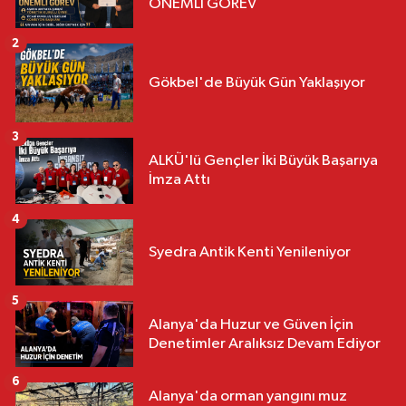
ÖNEMLİ GÖREV
2
Gökbel'de Büyük Gün Yaklaşıyor
3
ALKÜ'lü Gençler İki Büyük Başarıya
İmza Attı
4
Syedra Antik Kenti Yenileniyor
5
Alanya'da Huzur ve Güven İçin
Denetimler Aralıksız Devam Ediyor
6
Alanya'da orman yangını muz