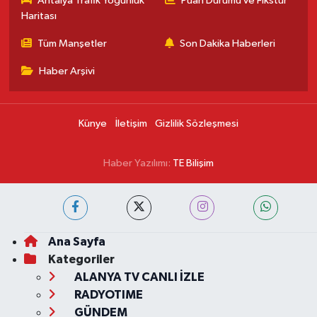
Antalya Trafik Yoğunluk
Puan Durumu ve Fikstür
Haritası
Tüm Manşetler
Son Dakika Haberleri
Haber Arşivi
Künye
İletişim
Gizlilik Sözleşmesi
Haber Yazılımı:
TE Bilişim
Ana Sayfa
Kategoriler
ALANYA TV CANLI İZLE
RADYOTIME
GÜNDEM