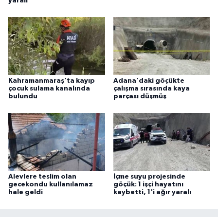
yaralı
Kahramanmaraş'ta kayıp
Adana'daki göçükte
çocuk sulama kanalında
çalışma sırasında kaya
bulundu
parçası düşmüş
Alevlere teslim olan
İçme suyu projesinde
gecekondu kullanılamaz
göçük: 1 işçi hayatını
hale geldi
kaybetti, 1'i ağır yaralı