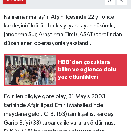
A
A
Kahramanmaraş’ın Afşin ilçesinde 22 yıl önce
kardeşini öldürüp bir kişiyi yaralayan hükümlü,
Jandarma Suç Araştırma Timi (JASAT) tarafından
düzenlenen operasyonla yakalandı.
HBB'den çocuklara
bilim ve eğlence dolu
yaz etkinlikleri
Edinilen bilgiye göre olay, 31 Mayıs 2003
tarihinde Afşin ilçesi Emirli Mahallesi’nde
meydana geldi. C.B. (63) isimli şahıs, kardeşi
Garip B.’yi (33) tabanca ile vurarak öldürmüş,