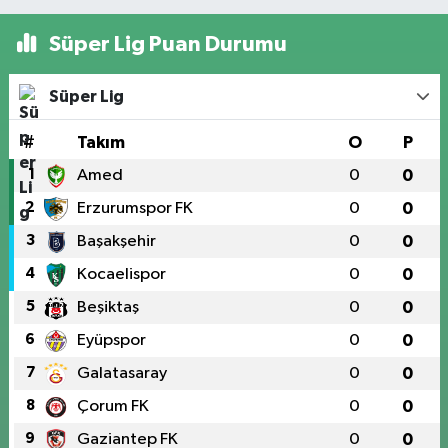
Süper Lig Puan Durumu
Süper Lig
#
Takım
O
P
1
Amed
0
0
2
Erzurumspor FK
0
0
3
Başakşehir
0
0
4
Kocaelispor
0
0
5
Beşiktaş
0
0
6
Eyüpspor
0
0
7
Galatasaray
0
0
8
Çorum FK
0
0
9
Gaziantep FK
0
0