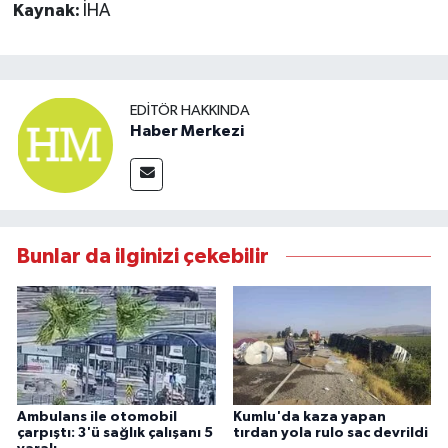
Kaynak:
İHA
EDITÖR HAKKINDA
Haber Merkezi
Bunlar da ilginizi çekebilir
Ambulans ile otomobil
Kumlu'da kaza yapan
çarpıştı: 3'ü sağlık çalışanı 5
tırdan yola rulo sac devrildi