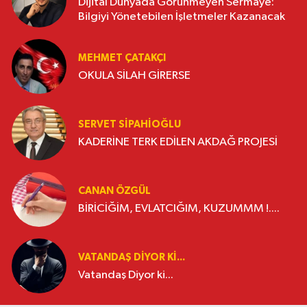
Dijital Dünyada Görünmeyen Sermaye:
Bilgiyi Yönetebilen İşletmeler Kazanacak
MEHMET ÇATAKÇI
OKULA SİLAH GİRERSE
SERVET SİPAHİOĞLU
KADERİNE TERK EDİLEN AKDAĞ PROJESİ
CANAN ÖZGÜL
BİRİCİĞİM, EVLATCIĞIM, KUZUMMM !....
VATANDAŞ DIYOR KI...
Vatandaş Diyor ki...