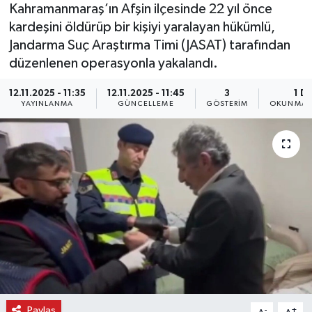
Kahramanmaraş’ın Afşin ilçesinde 22 yıl önce
kardeşini öldürüp bir kişiyi yaralayan hükümlü,
Jandarma Suç Araştırma Timi (JASAT) tarafından
düzenlenen operasyonla yakalandı.
12.11.2025 - 11:35
12.11.2025 - 11:45
3
1 D
YAYINLANMA
GÜNCELLEME
GÖSTERIM
OKUNMA S
Paylaş
-
+