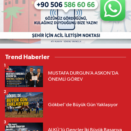
Trend Haberler
1
MUSTAFA DURGUN’A ASKON’DA
ÖNEMLİ GÖREV
2
Gökbel'de Büyük Gün Yaklaşıyor
3
ALKÜ'lü Gençler İki Büyük Başarıya