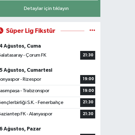
Detaylar için tıklayın
Süper Lig Fikstür
4 Ağustos, Cuma
alatasaray - Çorum FK
21:30
5 Ağustos, Cumartesi
onyaspor - Rizespor
19:00
asımpaşa - Trabzonspor
19:00
ençlerbirliği S.K. - Fenerbahçe
21:30
aziantep FK - Alanyaspor
21:30
6 Ağustos, Pazar