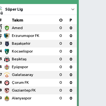
Süper Lig
#
Takım
O
P
1
Amed
0
0
2
Erzurumspor FK
0
0
3
Başakşehir
0
0
4
Kocaelispor
0
0
5
Beşiktaş
0
0
6
Eyüpspor
0
0
7
Galatasaray
0
0
8
Çorum FK
0
0
9
Gaziantep FK
0
0
0
Alanyaspor
0
0