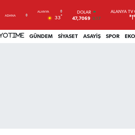
ALANYA TV C
DOLAR
°
33
47,7069
0.17
EURO
55,0265
0.01
YOTIME
GÜNDEM
SİYASET
ASAYİŞ
SPOR
EK
STERLİN
64,1897
0.02
GRAM ALTIN
6574.81
1.44
BİST100
13.887
64
BITCOIN
64.360,53
-0.76