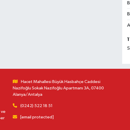
B
B
A
1
S
Hacet Mahallesi Büyük Hasbahçe Caddesi
Nazifoğlu Sokak Nazifoğlu Apartmanı 3A, 07400
Alanya/Antalya
(0242) 522 18 51
 ve
[email protected]
ber