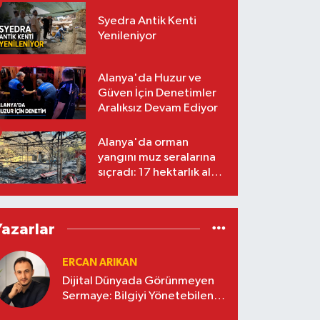
Syedra Antik Kenti
Yenileniyor
Alanya'da Huzur ve
Güven İçin Denetimler
Aralıksız Devam Ediyor
Alanya'da orman
yangını muz seralarına
sıçradı: 17 hektarlık alan
zarar gördü
Yazarlar
ERCAN ARIKAN
Dijital Dünyada Görünmeyen
Sermaye: Bilgiyi Yönetebilen
İşletmeler Kazanacak