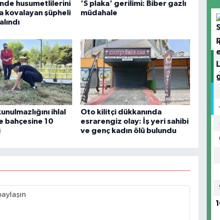
nde husumetlilerini
'S plaka' gerilimi: Biber gazlı
a kovalayan şüpheli
müdahale
alındı
nulmazlığını ihlal
Oto kilitçi dükkanında
ye bahçesine 10
esrarengiz olay: İş yeri sahibi
i
ve genç kadın ölü bulundu
1