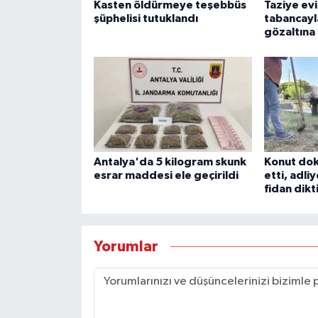
Kasten öldürmeye teşebbüs
Taziye evi
şüphelisi tutuklandı
tabancayl
gözaltına 
Antalya'da 5 kilogram skunk
Konut doku
esrar maddesi ele geçirildi
etti, adli
fidan dikt
Yorumlar