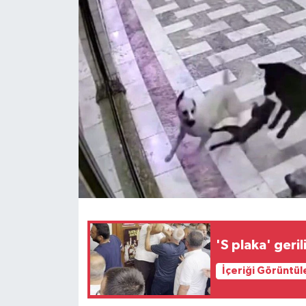
'S plaka' geri
İçeriği Görüntül