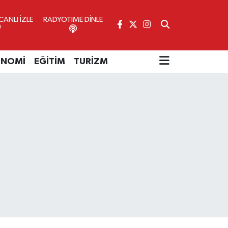
ANLI İZLE
RADYOTIME DİNLE
ONOMİ
EĞİTİM
TURİZM