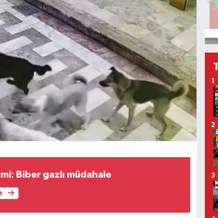
1
2
limi: Biber gazlı müdahale
3
e