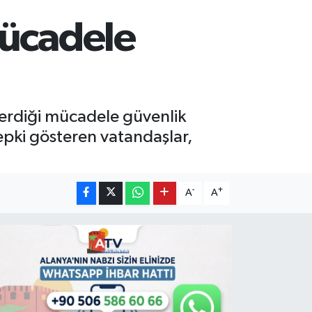
mücadele
verdiği mücadele güvenlik
epki gösteren vatandaşlar,
-
+
A
A