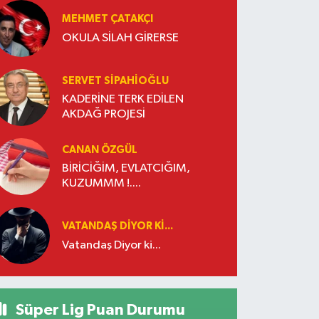
MEHMET ÇATAKÇI
OKULA SİLAH GİRERSE
SERVET SİPAHİOĞLU
KADERİNE TERK EDİLEN
AKDAĞ PROJESİ
CANAN ÖZGÜL
BİRİCİĞİM, EVLATCIĞIM,
KUZUMMM !....
VATANDAŞ DIYOR KI...
Vatandaş Diyor ki...
Süper Lig Puan Durumu