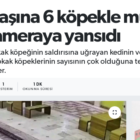
başına 6 köpekle 
kameraya yansıdı
ak köpeğinin saldırısına uğrayan kedinin 
kak köpeklerinin sayısının çok olduğuna t
r.
1
1 DK
STERIM
OKUNMA SÜRESI