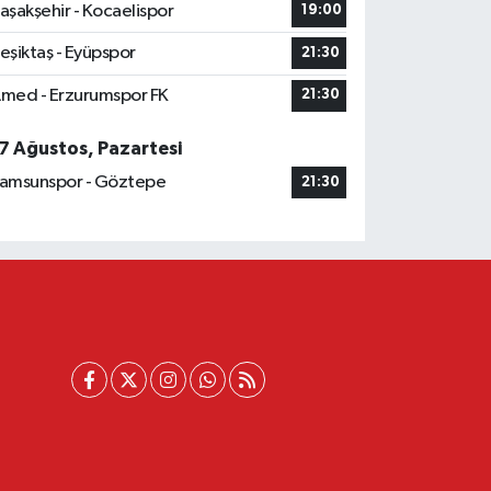
aşakşehir - Kocaelispor
19:00
eşiktaş - Eyüpspor
21:30
med - Erzurumspor FK
21:30
7 Ağustos, Pazartesi
amsunspor - Göztepe
21:30