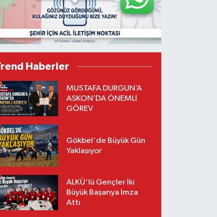
Trend Haberler
MUSTAFA DURGUN’A
ASKON’DA ÖNEMLİ
GÖREV
Gökbel'de Büyük Gün
Yaklaşıyor
ALKÜ'lü Gençler İki
Büyük Başarıya İmza
Attı