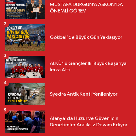
MUSTAFA DURGUN’A ASKON’DA
ÖNEMLİ GÖREV
2
Gökbel'de Büyük Gün Yaklaşıyor
3
ALKÜ'lü Gençler İki Büyük Başarıya
İmza Attı
4
Syedra Antik Kenti Yenileniyor
5
Alanya'da Huzur ve Güven İçin
Denetimler Aralıksız Devam Ediyor