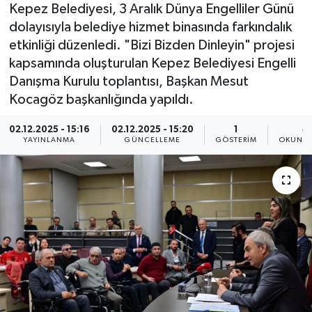
Kepez Belediyesi, 3 Aralık Dünya Engelliler Günü
dolayısıyla belediye hizmet binasında farkındalık
etkinliği düzenledi. "Bizi Bizden Dinleyin" projesi
kapsamında oluşturulan Kepez Belediyesi Engelli
Danışma Kurulu toplantısı, Başkan Mesut
Kocagöz başkanlığında yapıldı.
02.12.2025 - 15:16
02.12.2025 - 15:20
1
4
YAYINLANMA
GÜNCELLEME
GÖSTERIM
OKUNMA