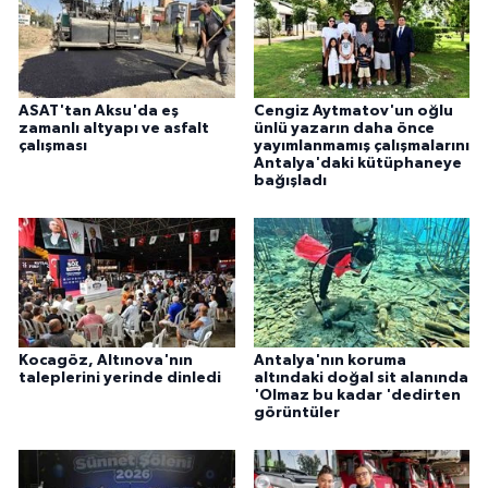
ASAT'tan Aksu'da eş
Cengiz Aytmatov'un oğlu
zamanlı altyapı ve asfalt
ünlü yazarın daha önce
çalışması
yayımlanmamış çalışmalarını
Antalya'daki kütüphaneye
bağışladı
Kocagöz, Altınova'nın
Antalya'nın koruma
taleplerini yerinde dinledi
altındaki doğal sit alanında
'Olmaz bu kadar 'dedirten
görüntüler