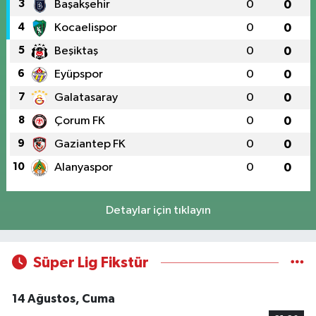
3
Başakşehir
0
0
4
Kocaelispor
0
0
5
Beşiktaş
0
0
6
Eyüpspor
0
0
7
Galatasaray
0
0
8
Çorum FK
0
0
9
Gaziantep FK
0
0
10
Alanyaspor
0
0
Detaylar için tıklayın
Süper Lig Fikstür
14 Ağustos, Cuma