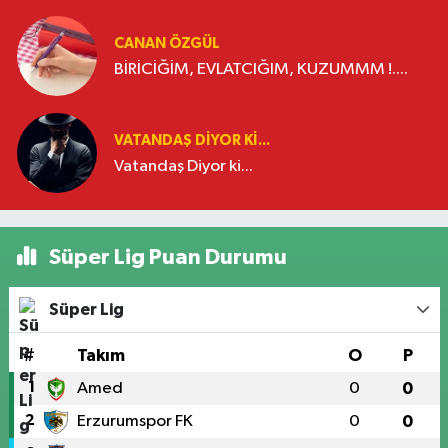
CANAN ÖZGÜL
BİRİCİĞİM, EVLATCIĞIM, KUZUMMM !....
VATANDAŞ DIYOR KI...
Vatandaş Diyor ki...
Süper Lig Puan Durumu
Süper Lig
#
Takım
O
P
1
Amed
0
0
2
Erzurumspor FK
0
0