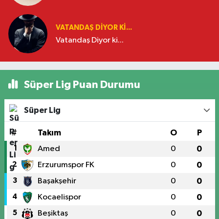
VATANDAŞ DIYOR KI...
Vatandaş Diyor ki...
Süper Lig Puan Durumu
Süper Lig
#
Takım
O
P
1
Amed
0
0
2
Erzurumspor FK
0
0
3
Başakşehir
0
0
4
Kocaelispor
0
0
5
Beşiktaş
0
0