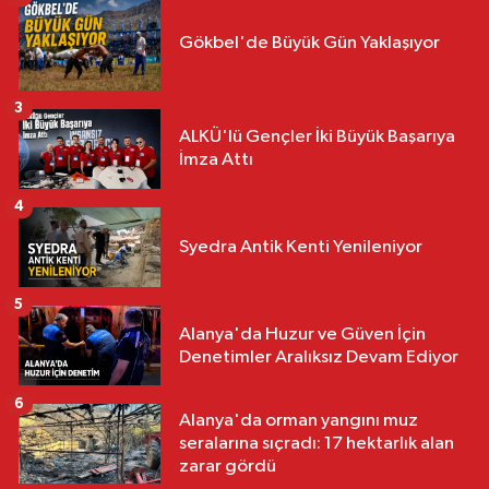
Gökbel'de Büyük Gün Yaklaşıyor
3
ALKÜ'lü Gençler İki Büyük Başarıya
İmza Attı
4
Syedra Antik Kenti Yenileniyor
5
Alanya'da Huzur ve Güven İçin
Denetimler Aralıksız Devam Ediyor
6
Alanya'da orman yangını muz
seralarına sıçradı: 17 hektarlık alan
zarar gördü