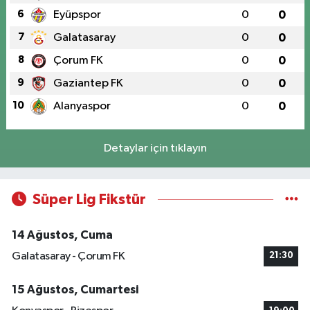
6
Eyüpspor
0
0
7
Galatasaray
0
0
8
Çorum FK
0
0
9
Gaziantep FK
0
0
10
Alanyaspor
0
0
Detaylar için tıklayın
Süper Lig Fikstür
14 Ağustos, Cuma
Galatasaray - Çorum FK
21:30
15 Ağustos, Cumartesi