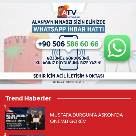
Trend Haberler
1
MUSTAFA DURGUN’A ASKON’DA
ÖNEMLİ GÖREV
2