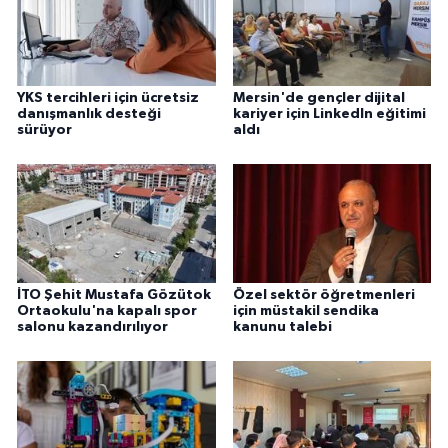
YKS tercihleri için ücretsiz
Mersin'de gençler dijital
danışmanlık desteği
kariyer için LinkedIn eğitimi
sürüyor
aldı
İTO Şehit Mustafa Gözütok
Özel sektör öğretmenleri
Ortaokulu'na kapalı spor
için müstakil sendika
salonu kazandırılıyor
kanunu talebi