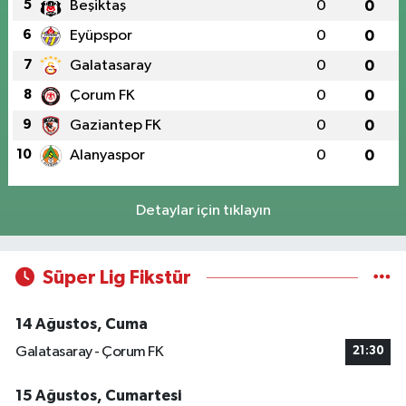
5
Beşiktaş
0
0
6
Eyüpspor
0
0
7
Galatasaray
0
0
8
Çorum FK
0
0
9
Gaziantep FK
0
0
10
Alanyaspor
0
0
Detaylar için tıklayın
Süper Lig Fikstür
14 Ağustos, Cuma
Galatasaray - Çorum FK
21:30
15 Ağustos, Cumartesi