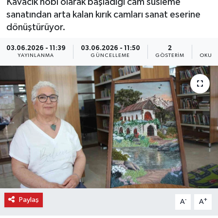
Kavacık hobi olarak başladığı cam süsleme
sanatından arta kalan kırık camları sanat eserine
dönüştürüyor.
03.06.2026 - 11:39
03.06.2026 - 11:50
2
YAYINLANMA
GÜNCELLEME
GÖSTERIM
OKUNM
Paylaş
-
+
A
A