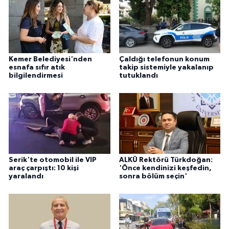
Kemer Belediyesi'nden
Çaldığı telefonun konum
esnafa sıfır atık
takip sistemiyle yakalanıp
bilgilendirmesi
tutuklandı
Serik'te otomobil ile VIP
ALKÜ Rektörü Türkdoğan:
araç çarpıştı: 10 kişi
'Önce kendinizi keşfedin,
yaralandı
sonra bölüm seçin'