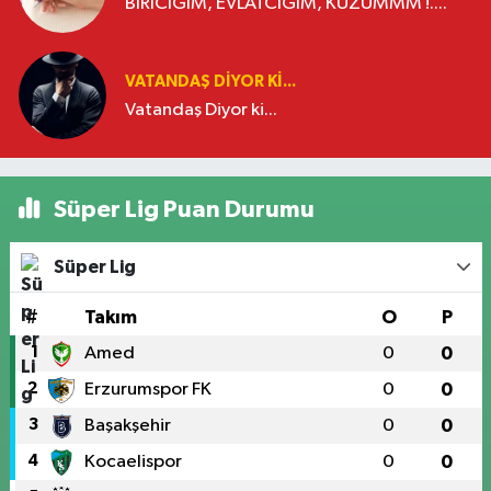
BİRİCİĞİM, EVLATCIĞIM, KUZUMMM !....
VATANDAŞ DIYOR KI...
Vatandaş Diyor ki...
Süper Lig Puan Durumu
Süper Lig
#
Takım
O
P
1
Amed
0
0
2
Erzurumspor FK
0
0
3
Başakşehir
0
0
4
Kocaelispor
0
0