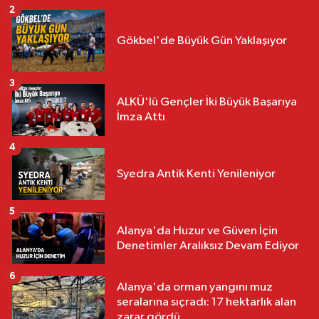
2
Gökbel'de Büyük Gün Yaklaşıyor
3
ALKÜ'lü Gençler İki Büyük Başarıya
İmza Attı
4
Syedra Antik Kenti Yenileniyor
5
Alanya'da Huzur ve Güven İçin
Denetimler Aralıksız Devam Ediyor
6
Alanya'da orman yangını muz
seralarına sıçradı: 17 hektarlık alan
zarar gördü