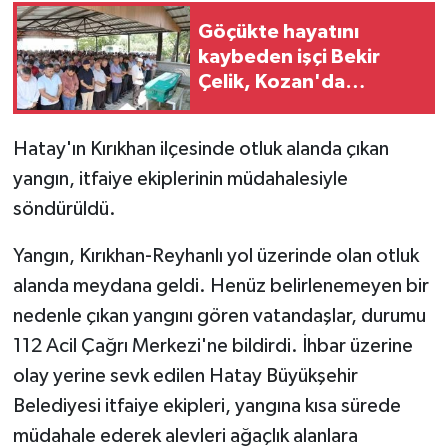
Göçükte hayatını
kaybeden işçi Bekir
Çelik, Kozan'da
toprağa verildi
Hatay'ın Kırıkhan ilçesinde otluk alanda çıkan
yangın, itfaiye ekiplerinin müdahalesiyle
söndürüldü.
Yangın, Kırıkhan-Reyhanlı yol üzerinde olan otluk
alanda meydana geldi. Henüz belirlenemeyen bir
nedenle çıkan yangını gören vatandaşlar, durumu
112 Acil Çağrı Merkezi'ne bildirdi. İhbar üzerine
olay yerine sevk edilen Hatay Büyükşehir
Belediyesi itfaiye ekipleri, yangına kısa sürede
müdahale ederek alevleri ağaçlık alanlara