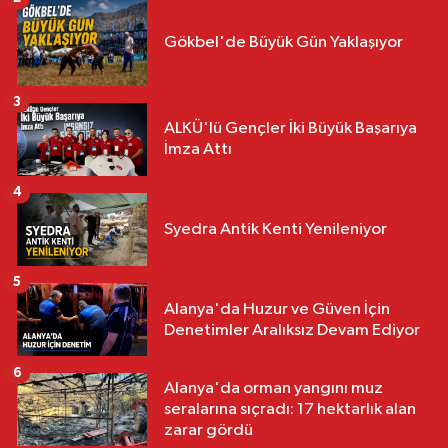
Gökbel'de Büyük Gün Yaklaşıyor
3
ALKÜ'lü Gençler İki Büyük Başarıya
İmza Attı
4
Syedra Antik Kenti Yenileniyor
5
Alanya'da Huzur ve Güven İçin
Denetimler Aralıksız Devam Ediyor
6
Alanya'da orman yangını muz
seralarına sıçradı: 17 hektarlık alan
zarar gördü