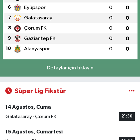
6
Eyüpspor
0
0
7
Galatasaray
0
0
8
Çorum FK
0
0
9
Gaziantep FK
0
0
10
Alanyaspor
0
0
Detaylar için tıklayın
Süper Lig Fikstür
14 Ağustos, Cuma
Galatasaray - Çorum FK
21:30
15 Ağustos, Cumartesi