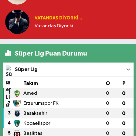
VATANDAŞ DIYOR KI...
Vatandaş Diyor ki...
Süper Lig Puan Durumu
Süper Lig
#
Takım
O
P
1
Amed
0
0
2
Erzurumspor FK
0
0
3
Başakşehir
0
0
4
Kocaelispor
0
0
5
Beşiktaş
0
0