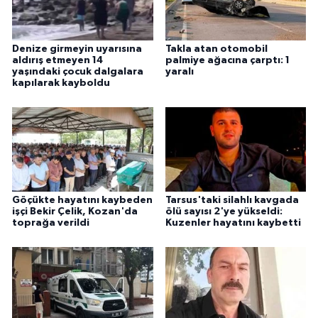
Denize girmeyin uyarısına
Takla atan otomobil
aldırış etmeyen 14
palmiye ağacına çarptı: 1
yaşındaki çocuk dalgalara
yaralı
kapılarak kayboldu
Göçükte hayatını kaybeden
Tarsus'taki silahlı kavgada
işçi Bekir Çelik, Kozan'da
ölü sayısı 2'ye yükseldi:
toprağa verildi
Kuzenler hayatını kaybetti