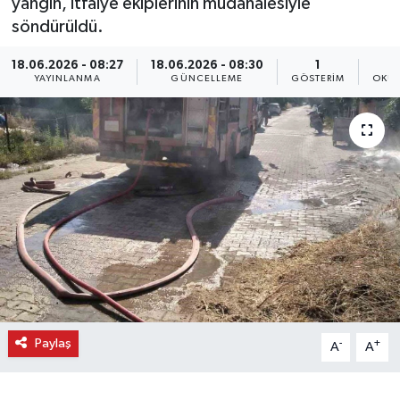
yangın, itfaiye ekiplerinin müdahalesiyle
söndürüldü.
18.06.2026 - 08:27
18.06.2026 - 08:30
1
YAYINLANMA
GÜNCELLEME
GÖSTERIM
OKUN
Paylaş
-
+
A
A