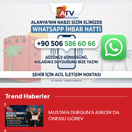
Trend Haberler
1
MUSTAFA DURGUN’A ASKON’DA
ÖNEMLİ GÖREV
2