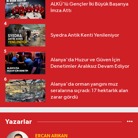
ALKÜ'lü Gençler İki Büyük Başarıya
İmza Attı
4
Syedra Antik Kenti Yenileniyor
5
Alanya'da Huzur ve Güven İçin
Denetimler Aralıksız Devam Ediyor
6
Alanya'da orman yangını muz
seralarına sıçradı: 17 hektarlık alan
zarar gördü
Yazarlar
ERCAN ARIKAN