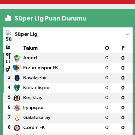
Süper Lig Puan Durumu
Süper Lig
#
Takım
O
P
1
Amed
0
0
2
Erzurumspor FK
0
0
3
Başakşehir
0
0
4
Kocaelispor
0
0
5
Beşiktaş
0
0
6
Eyüpspor
0
0
7
Galatasaray
0
0
8
Çorum FK
0
0