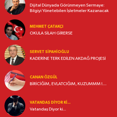
Dijital Dünyada Görünmeyen Sermaye:
Bilgiyi Yönetebilen İşletmeler Kazanacak
MEHMET ÇATAKÇI
OKULA SİLAH GİRERSE
SERVET SİPAHİOĞLU
KADERİNE TERK EDİLEN AKDAĞ PROJESİ
CANAN ÖZGÜL
BİRİCİĞİM, EVLATCIĞIM, KUZUMMM !....
VATANDAŞ DIYOR KI...
Vatandaş Diyor ki...