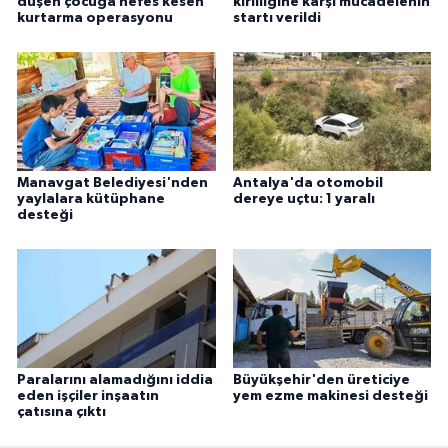
düşen çocuğa nefes kesen
kirliliğine karşı mücadelenin
kurtarma operasyonu
startı verildi
Manavgat Belediyesi'nden
Antalya'da otomobil
yaylalara kütüphane
dereye uçtu: 1 yaralı
desteği
Paralarını alamadığını iddia
Büyükşehir'den üreticiye
eden işçiler inşaatın
yem ezme makinesi desteği
çatısına çıktı