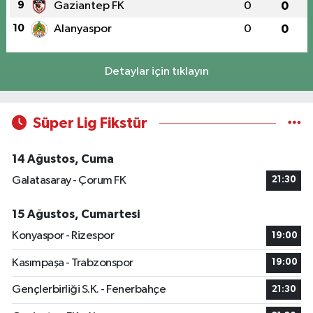
9
Gaziantep FK
0
0
10
Alanyaspor
0
0
Detaylar için tıklayın
Süper Lig Fikstür
14 Ağustos, Cuma
Galatasaray - Çorum FK
21:30
15 Ağustos, Cumartesi
Konyaspor - Rizespor
19:00
Kasımpaşa - Trabzonspor
19:00
Gençlerbirliği S.K. - Fenerbahçe
21:30