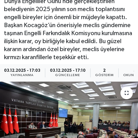
Dünya Engelliler Günü’nde gerçekleştirilen
belediyenin 2025 yılının son meclis toplantısını
engelli bireyler için önemli bir müjdeyle kapattı.
Başkan Kocagöz’ün önerisiyle meclis gündemine
taşınan Engelli Farkındalık Komisyonu kurulmasına
ilişkin karar, oy birliğiyle kabul edildi. Bu güzel
kararın ardından özel bireyler, meclis üyelerine
kırmızı karanfillerle teşekkür etti.
03.12.2025 - 17:03
03.12.2025 - 17:10
2
5
YAYINLANMA
GÜNCELLEME
GÖSTERIM
OKUNMA