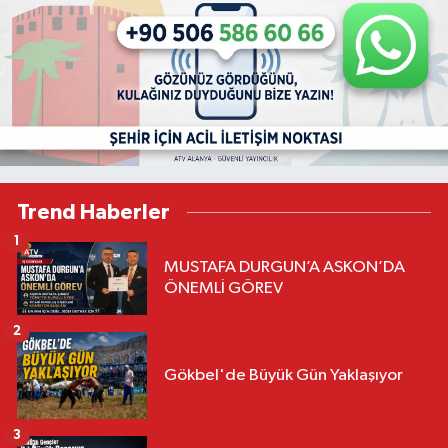
Trend Haberler
1
MUSTAFA DURGUN’A ASKON’DA
ÖNEMLİ GÖREV
2
Gökbel'de Büyük Gün Yaklaşıyor
3