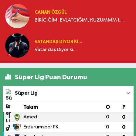
CANAN ÖZGÜL
BİRİCİĞİM, EVLATCIĞIM, KUZUMMM !....
VATANDAŞ DIYOR KI...
Vatandaş Diyor ki...
Süper Lig Puan Durumu
Süper Lig
#
Takım
O
P
1
Amed
0
0
2
Erzurumspor FK
0
0