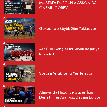
MUSTAFA DURGUN’A ASKON’DA
ÖNEMLİ GÖREV
2
Gökbel'de Büyük Gün Yaklaşıyor
3
ALKÜ'lü Gençler İki Büyük Başarıya
İmza Attı
4
Syedra Antik Kenti Yenileniyor
5
Alanya'da Huzur ve Güven İçin
Denetimler Aralıksız Devam Ediyor