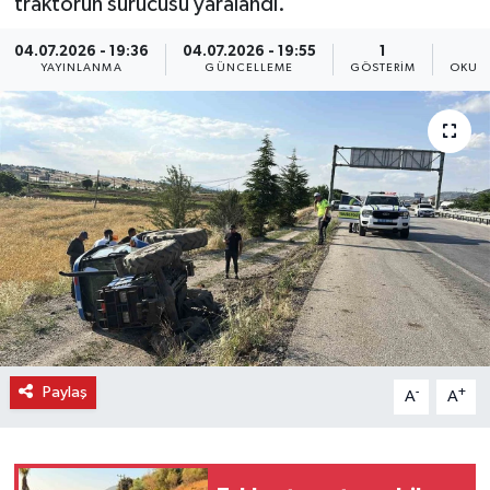
traktörün sürücüsü yaralandı.
04.07.2026 - 19:36
04.07.2026 - 19:55
1
YAYINLANMA
GÜNCELLEME
GÖSTERIM
OKUN
Paylaş
-
+
A
A