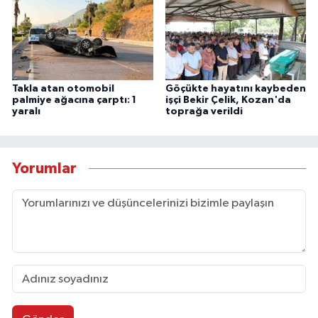
Takla atan otomobil
Göçükte hayatını kaybeden
palmiye ağacına çarptı: 1
işçi Bekir Çelik, Kozan'da
yaralı
toprağa verildi
Yorumlar