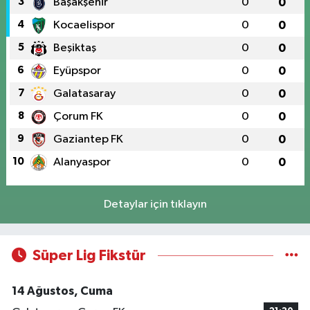
3
Başakşehir
0
0
4
Kocaelispor
0
0
5
Beşiktaş
0
0
6
Eyüpspor
0
0
7
Galatasaray
0
0
8
Çorum FK
0
0
9
Gaziantep FK
0
0
10
Alanyaspor
0
0
Detaylar için tıklayın
Süper Lig Fikstür
14 Ağustos, Cuma