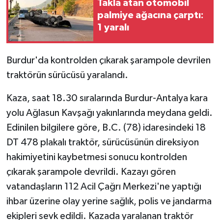
Takla atan otomobil
palmiye ağacına çarptı:
1 yaralı
Burdur'da kontrolden çıkarak şarampole devrilen
traktörün sürücüsü yaralandı.
Kaza, saat 18.30 sıralarında Burdur-Antalya kara
yolu Ağlasun Kavşağı yakınlarında meydana geldi.
Edinilen bilgilere göre, B.C. (78) idaresindeki 18
DT 478 plakalı traktör, sürücüsünün direksiyon
hakimiyetini kaybetmesi sonucu kontrolden
çıkarak şarampole devrildi. Kazayı gören
vatandaşların 112 Acil Çağrı Merkezi'ne yaptığı
ihbar üzerine olay yerine sağlık, polis ve jandarma
ekipleri sevk edildi. Kazada yaralanan traktör