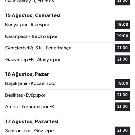
Galatasaray - Çorum FK
21:30
15 Ağustos, Cumartesi
Konyaspor - Rizespor
19:00
Kasımpaşa - Trabzonspor
19:00
Gençlerbirliği S.K. - Fenerbahçe
21:30
Gaziantep FK - Alanyaspor
21:30
16 Ağustos, Pazar
Başakşehir - Kocaelispor
19:00
Beşiktaş - Eyüpspor
21:30
Amed - Erzurumspor FK
21:30
17 Ağustos, Pazartesi
Samsunspor - Göztepe
21:30