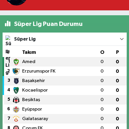
Süper Lig Puan Durumu
Süper Lig
#
Takım
O
P
1
Amed
0
0
2
Erzurumspor FK
0
0
3
Başakşehir
0
0
4
Kocaelispor
0
0
5
Beşiktaş
0
0
6
Eyüpspor
0
0
7
Galatasaray
0
0
8
Çorum FK
0
0