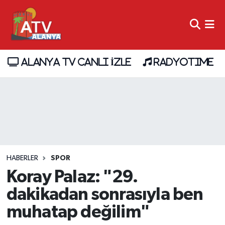
ALANYA TV CANLI İZLE
RADYOTIME
HABERLER
SPOR
Koray Palaz: "29.
dakikadan sonrasıyla ben
muhatap değilim"