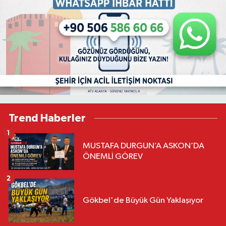
Trend Haberler
1
MUSTAFA DURGUN’A ASKON’DA
ÖNEMLİ GÖREV
2
Gökbel'de Büyük Gün Yaklaşıyor