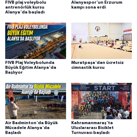
FIVB plaj voleybolu
Alanyaspor'un Erzurum
antrenörlük kursu
kampı sona erdi
Alanya'da başladı
FIVB Plaj Voleybolunda
Muratpaşa'dan ücretsiz
Büyük Eğitim Alanya'da
cimnastik kursu
Başlıyor
Air Badminton'da Büyük
Kahramanmaraş'ta
Mücadele Alanya'da
Uluslararası Bisiklet
Başladı
Turnuvası başladı