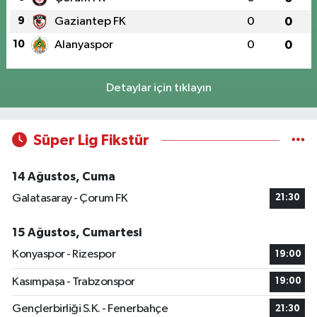
9
Gaziantep FK
0
0
10
Alanyaspor
0
0
Detaylar için tıklayın
Süper Lig Fikstür
14 Ağustos, Cuma
Galatasaray - Çorum FK
21:30
15 Ağustos, Cumartesi
Konyaspor - Rizespor
19:00
Kasımpaşa - Trabzonspor
19:00
Gençlerbirliği S.K. - Fenerbahçe
21:30