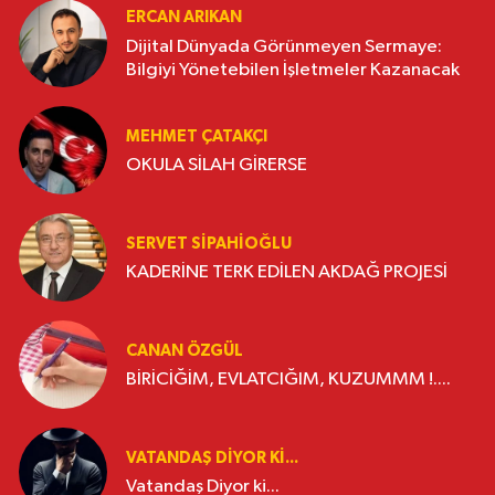
ERCAN ARIKAN
Dijital Dünyada Görünmeyen Sermaye:
Bilgiyi Yönetebilen İşletmeler Kazanacak
MEHMET ÇATAKÇI
OKULA SİLAH GİRERSE
SERVET SİPAHİOĞLU
KADERİNE TERK EDİLEN AKDAĞ PROJESİ
CANAN ÖZGÜL
BİRİCİĞİM, EVLATCIĞIM, KUZUMMM !....
VATANDAŞ DIYOR KI...
Vatandaş Diyor ki...