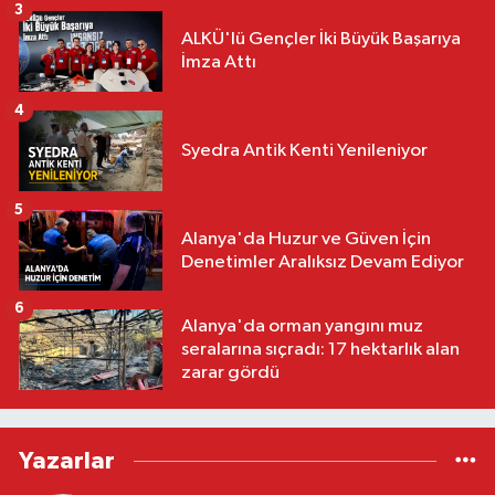
3
ALKÜ'lü Gençler İki Büyük Başarıya
İmza Attı
4
Syedra Antik Kenti Yenileniyor
5
Alanya'da Huzur ve Güven İçin
Denetimler Aralıksız Devam Ediyor
6
Alanya'da orman yangını muz
seralarına sıçradı: 17 hektarlık alan
zarar gördü
Yazarlar