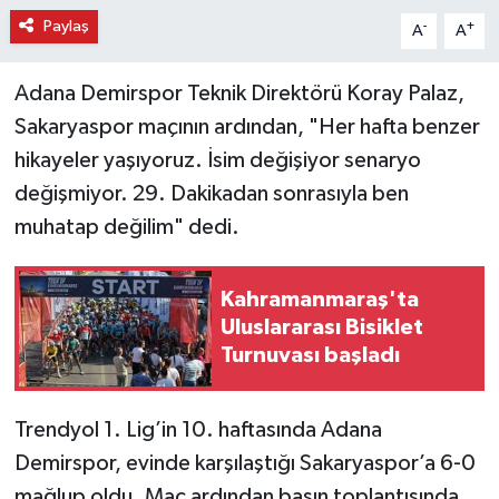
Paylaş
-
+
A
A
Adana Demirspor Teknik Direktörü Koray Palaz,
Sakaryaspor maçının ardından, "Her hafta benzer
hikayeler yaşıyoruz. İsim değişiyor senaryo
değişmiyor. 29. Dakikadan sonrasıyla ben
muhatap değilim" dedi.
Kahramanmaraş'ta
Uluslararası Bisiklet
Turnuvası başladı
Trendyol 1. Lig’in 10. haftasında Adana
Demirspor, evinde karşılaştığı Sakaryaspor’a 6-0
mağlup oldu. Maç ardından basın toplantısında