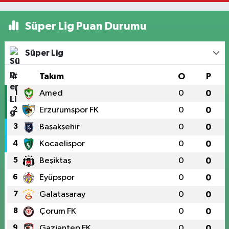
Süper Lig Puan Durumu
Süper Lig
#
Takım
O
P
1
Amed
0
0
2
Erzurumspor FK
0
0
3
Başakşehir
0
0
4
Kocaelispor
0
0
5
Beşiktaş
0
0
6
Eyüpspor
0
0
7
Galatasaray
0
0
8
Çorum FK
0
0
9
Gaziantep FK
0
0