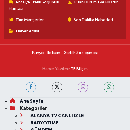
Antalya Trafik Yoğunluk
Puan Durumu ve Fikstür
Haritası
Tüm Manşetler
Son Dakika Haberleri
Haber Arşivi
Künye
İletişim
Gizlilik Sözleşmesi
Haber Yazılımı:
TE Bilişim
Ana Sayfa
Kategoriler
ALANYA TV CANLI İZLE
RADYOTIME