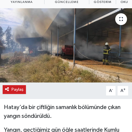
YAYINLANMA
GÜNCELLEME
GÖSTERIM
OKUNM
Paylaş
-
+
A
A
Hatay’da bir çiftliğin samanlık bölümünde çıkan
yangın söndürüldü.
Yangın, geçtiğimiz gün öğle saatlerinde Kumlu