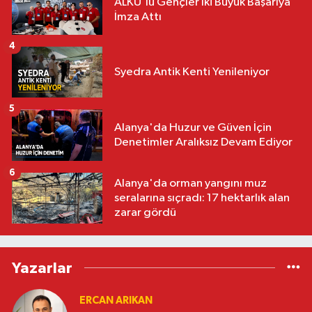
ALKÜ'lü Gençler İki Büyük Başarıya
İmza Attı
4
Syedra Antik Kenti Yenileniyor
5
Alanya'da Huzur ve Güven İçin
Denetimler Aralıksız Devam Ediyor
6
Alanya'da orman yangını muz
seralarına sıçradı: 17 hektarlık alan
zarar gördü
Yazarlar
ERCAN ARIKAN