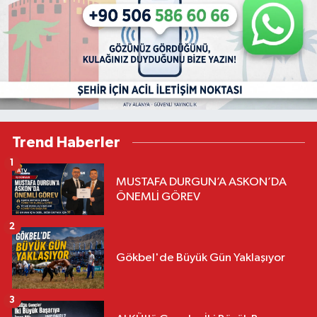
Trend Haberler
1
MUSTAFA DURGUN’A ASKON’DA
ÖNEMLİ GÖREV
2
Gökbel'de Büyük Gün Yaklaşıyor
3