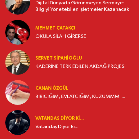
Dijital Dünyada Görünmeyen Sermaye:
Bilgiyi Yönetebilen İşletmeler Kazanacak
MEHMET ÇATAKÇI
OKULA SİLAH GİRERSE
SERVET SİPAHİOĞLU
KADERİNE TERK EDİLEN AKDAĞ PROJESİ
CANAN ÖZGÜL
BİRİCİĞİM, EVLATCIĞIM, KUZUMMM !....
VATANDAŞ DIYOR KI...
Vatandaş Diyor ki...