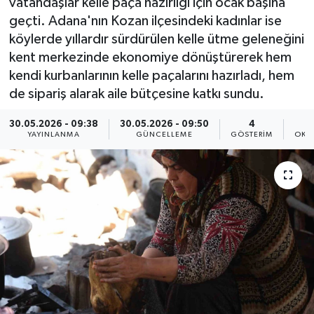
vatandaşlar kelle paça hazırlığı için ocak başına
geçti. Adana'nın Kozan ilçesindeki kadınlar ise
köylerde yıllardır sürdürülen kelle ütme geleneğini
kent merkezinde ekonomiye dönüştürerek hem
kendi kurbanlarının kelle paçalarını hazırladı, hem
de sipariş alarak aile bütçesine katkı sundu.
30.05.2026 - 09:38
30.05.2026 - 09:50
4
YAYINLANMA
GÜNCELLEME
GÖSTERIM
OKU