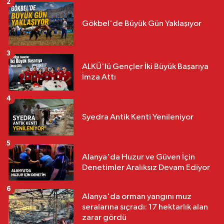
2
Gökbel'de Büyük Gün Yaklaşıyor
3
ALKÜ'lü Gençler İki Büyük Başarıya
İmza Attı
4
Syedra Antik Kenti Yenileniyor
5
Alanya'da Huzur ve Güven İçin
Denetimler Aralıksız Devam Ediyor
6
Alanya'da orman yangını muz
seralarına sıçradı: 17 hektarlık alan
zarar gördü