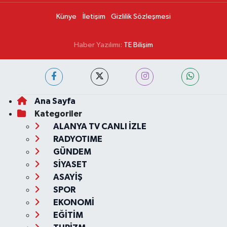
Künye
İletişim
Gizlilik Sözleşmesi
Haber Yazılımı:
TE Bilişim
Ana Sayfa
Kategoriler
ALANYA TV CANLI İZLE
RADYOTIME
GÜNDEM
SİYASET
ASAYİŞ
SPOR
EKONOMİ
EĞİTİM