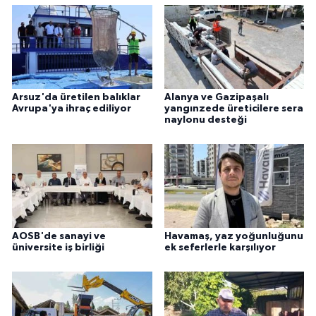
Arsuz'da üretilen balıklar
Alanya ve Gazipaşalı
Avrupa'ya ihraç ediliyor
yangınzede üreticilere sera
naylonu desteği
AOSB'de sanayi ve
Havamaş, yaz yoğunluğunu
üniversite iş birliği
ek seferlerle karşılıyor