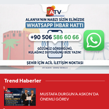
Trend Haberler
1
MUSTAFA DURGUN’A ASKON’DA
ÖNEMLİ GÖREV