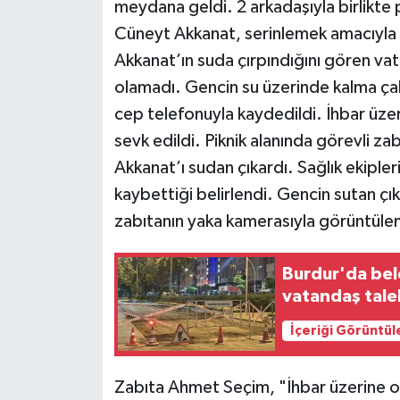
meydana geldi. 2 arkadaşıyla birlikte
Cüneyt Akkanat, serinlemek amacıyla K
Akkanat’ın suda çırpındığını gören vat
olamadı. Gencin su üzerinde kalma çab
cep telefonuyla kaydedildi. İhbar üzer
sevk edildi. Piknik alanında görevli 
Akkanat’ı sudan çıkardı. Sağlık ekiple
kaybettiği belirlendi. Gencin sutan çı
zabıtanın yaka kamerasıyla görüntülen
Burdur'da bel
vatandaş tale
İçeriği Görüntül
Zabıta Ahmet Seçim, "İhbar üzerine ol