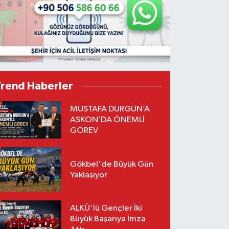
Trend Haberler
MUSTAFA DURGUN’A
ASKON’DA ÖNEMLİ
GÖREV
Gökbel'de Büyük Gün
Yaklaşıyor
ALKÜ'lü Gençler İki
Büyük Başarıya İmza