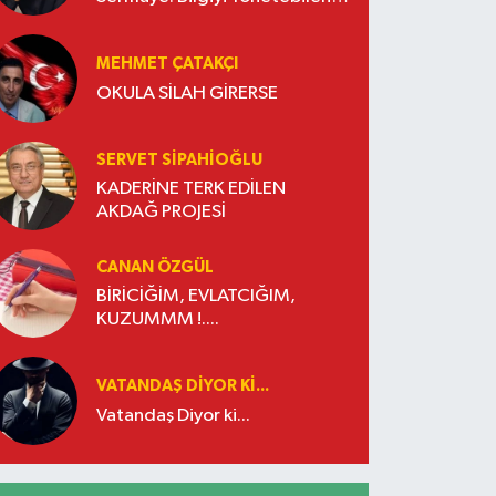
İşletmeler Kazanacak
MEHMET ÇATAKÇI
OKULA SİLAH GİRERSE
SERVET SİPAHİOĞLU
KADERİNE TERK EDİLEN
AKDAĞ PROJESİ
CANAN ÖZGÜL
BİRİCİĞİM, EVLATCIĞIM,
KUZUMMM !....
VATANDAŞ DIYOR KI...
Vatandaş Diyor ki...