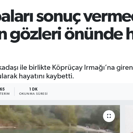
aları sonuç verme
n gözleri önünde 
kadaşı ile birlikte Köprüçay Irmağı’na gire
larak hayatını kaybetti.
65
1 DK
TERIM
OKUNMA SÜRESI