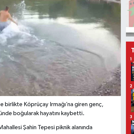
1
2
ile birlikte Köprüçay Irmağı’na giren genç,
nünde boğularak hayatını kaybetti.
3
Mahallesi Şahin Tepesi piknik alanında