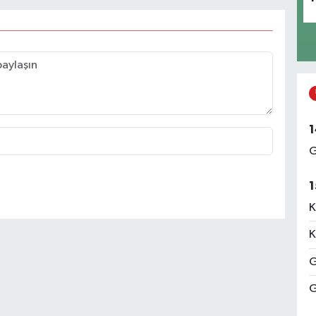
1
G
1
K
K
G
G