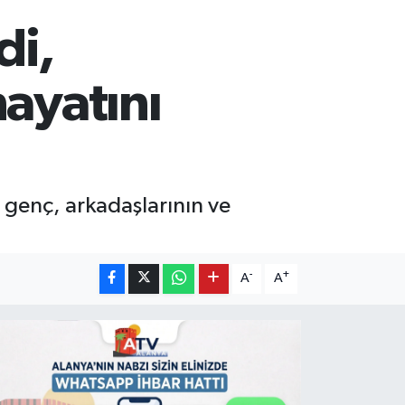
di,
hayatını
n genç, arkadaşlarının ve
-
+
A
A