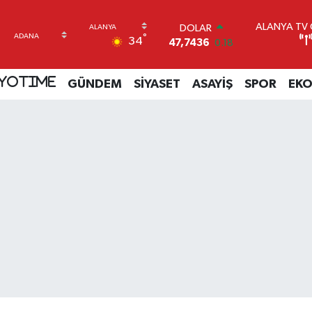
ALANYA TV C
DOLAR
°
34
47,7436
0.18
EURO
55,2510
0.32
YOTIME
GÜNDEM
SİYASET
ASAYİŞ
SPOR
EK
STERLİN
64,4811
0.38
GRAM ALTIN
6660.55
0
BİST100
13.779
-14
BITCOIN
64.840,97
-0.15