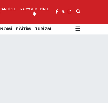
ANLI İZLE
RADYOTIME DİNLE
ONOMİ
EĞİTİM
TURİZM