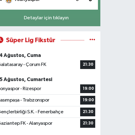
Detaylar için tıklayın
Süper Lig Fikstür
4 Ağustos, Cuma
alatasaray - Çorum FK
21:30
5 Ağustos, Cumartesi
onyaspor - Rizespor
19:00
asımpaşa - Trabzonspor
19:00
ençlerbirliği S.K. - Fenerbahçe
21:30
aziantep FK - Alanyaspor
21:30