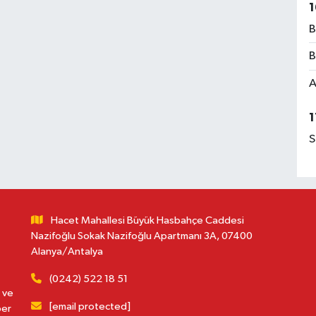
1
B
B
A
1
S
Hacet Mahallesi Büyük Hasbahçe Caddesi
Nazifoğlu Sokak Nazifoğlu Apartmanı 3A, 07400
Alanya/Antalya
(0242) 522 18 51
 ve
[email protected]
ber