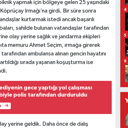
 piknik yapmak için bölgeye gelen 25 yaşındaki
4
öprüçay Irmağı’na girdi. Bir süre sonra
andaşlar kurtarmak istedi ancak başarılı
aları, sahilde bulunan vatandaşlar tarafından
5
ine olay yerine sağlık ve jandarma ekipleri
zabıta memuru Ahmet Seçim, ırmağa girerek
ri tarafından ambulansa alınan gencin hayatını
kartıldığı sırada yaşanan koşuşturma ise
6
di.
ediyenin gece yaptığı yol çalışması
biyle polis tarafından durduruldu
e
ay yerine geldik. Daha önce de dalış