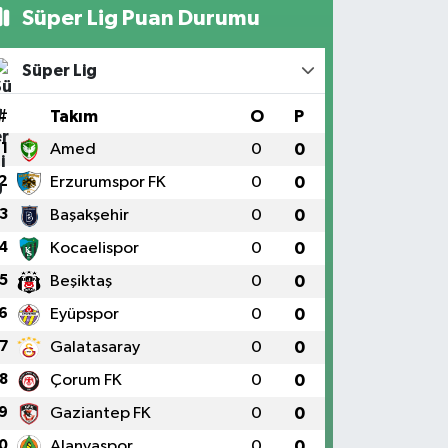
Süper Lig Puan Durumu
Süper Lig
#
Takım
O
P
1
Amed
0
0
2
Erzurumspor FK
0
0
3
Başakşehir
0
0
4
Kocaelispor
0
0
5
Beşiktaş
0
0
6
Eyüpspor
0
0
7
Galatasaray
0
0
8
Çorum FK
0
0
9
Gaziantep FK
0
0
0
Alanyaspor
0
0