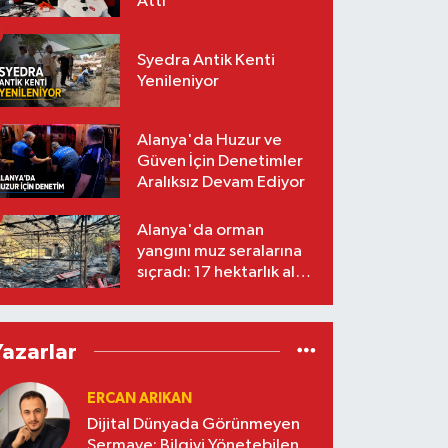
Attı
Syedra Antik Kenti
Yenileniyor
Alanya'da Huzur ve
Güven İçin Denetimler
Aralıksız Devam Ediyor
Alanya'da orman
yangını muz seralarına
sıçradı: 17 hektarlık alan
zarar gördü
Yazarlar
ERCAN ARIKAN
Dijital Dünyada Görünmeyen
Sermaye: Bilgiyi Yönetebilen