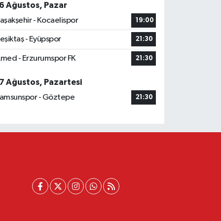
6 Ağustos, Pazar
aşakşehir - Kocaelispor
19:00
eşiktaş - Eyüpspor
21:30
med - Erzurumspor FK
21:30
7 Ağustos, Pazartesi
amsunspor - Göztepe
21:30