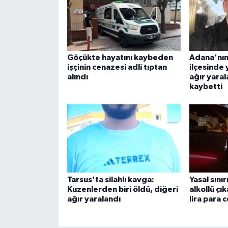
Göçükte hayatını kaybeden
Adana'nı
işçinin cenazesi adli tıptan
ilçesinde
alındı
ağır yaral
kaybetti
Tarsus'ta silahlı kavga:
Yasal sınır
Kuzenlerden biri öldü, diğeri
alkollü çı
ağır yaralandı
lira para 