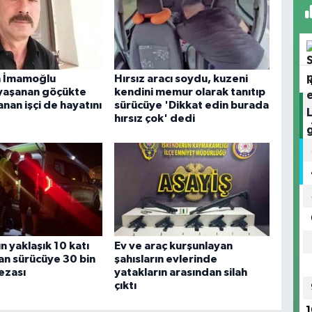
n İmamoğlu
Hırsız aracı soydu, kuzeni
 yaşanan göçükte
kendini memur olarak tanıtıp
anan işçi de hayatını
sürücüye 'Dikkat edin burada
hırsız çok' dedi
ın yaklaşık 10 katı
Ev ve araç kurşunlayan
kan sürücüye 30 bin
şahısların evlerinde
cezası
yatakların arasından silah
çıktı
1