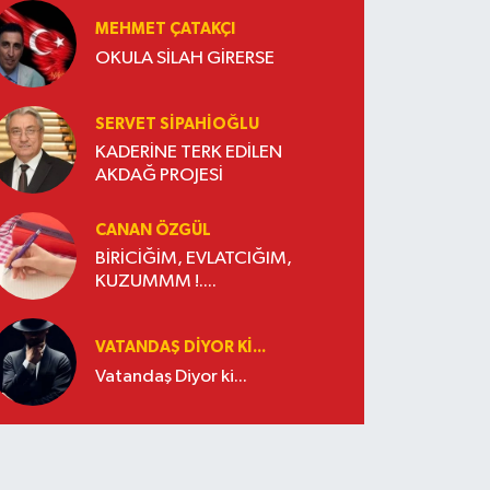
MEHMET ÇATAKÇI
OKULA SİLAH GİRERSE
SERVET SİPAHİOĞLU
KADERİNE TERK EDİLEN
AKDAĞ PROJESİ
CANAN ÖZGÜL
BİRİCİĞİM, EVLATCIĞIM,
KUZUMMM !....
VATANDAŞ DIYOR KI...
Vatandaş Diyor ki...