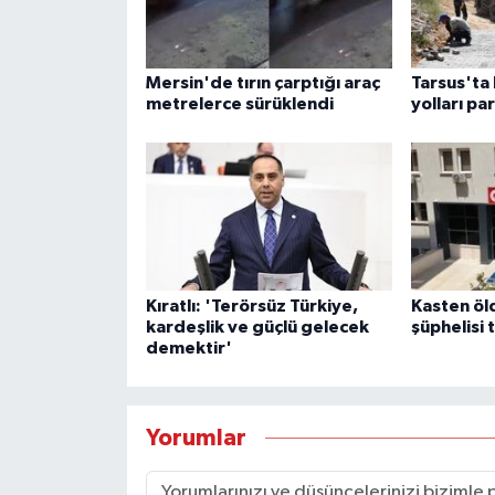
Mersin'de tırın çarptığı araç
Tarsus'ta 
metrelerce sürüklendi
yolları pa
Kıratlı: 'Terörsüz Türkiye,
Kasten ö
kardeşlik ve güçlü gelecek
şüphelisi 
demektir'
Yorumlar