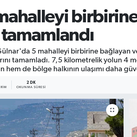
mahalleyi birbirin
p tamamlandı
ülnar'da 5 mahalleyi birbirine bağlayan ve
rını tamamladı. 7,5 kilometrelik yolun 4 
rin hem de bölge halkının ulaşımı daha güve
2 DK
RIM
OKUNMA SÜRESI