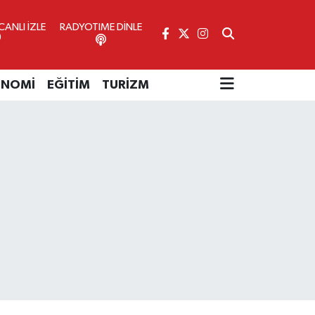
ANLI İZLE
RADYOTIME DİNLE
ONOMİ
EĞİTİM
TURİZM