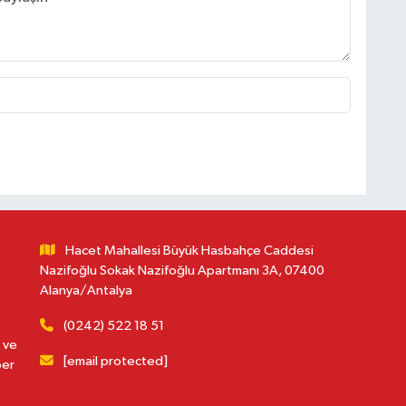
Hacet Mahallesi Büyük Hasbahçe Caddesi
Nazifoğlu Sokak Nazifoğlu Apartmanı 3A, 07400
Alanya/Antalya
(0242) 522 18 51
 ve
[email protected]
ber