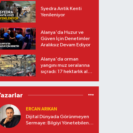
Syedra Antik Kenti
Yenileniyor
Alanya'da Huzur ve
Güven İçin Denetimler
Aralıksız Devam Ediyor
Alanya'da orman
yangını muz seralarına
sıçradı: 17 hektarlık alan
zarar gördü
Yazarlar
ERCAN ARIKAN
Dijital Dünyada Görünmeyen
Sermaye: Bilgiyi Yönetebilen
İşletmeler Kazanacak