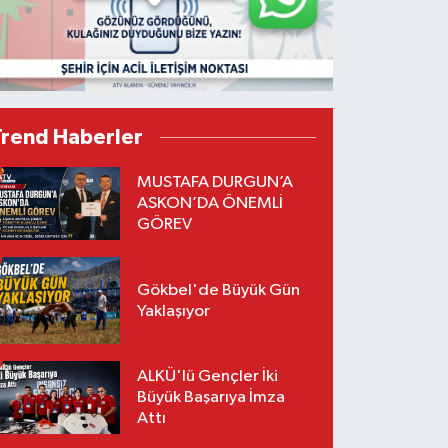
Trend Haberler
MUSTAFA DURGUN’A
ASKON’DA ÖNEMLİ
GÖREV
Gökbel'de Büyük Gün
Yaklaşıyor
ALKÜ'lü Gençler İki
Büyük Başarıya İmza
Attı