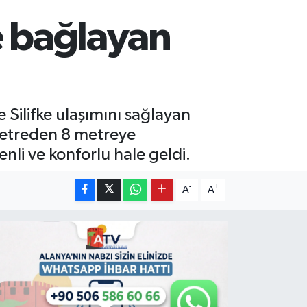
e bağlayan
 Silifke ulaşımını sağlayan
metreden 8 metreye
nli ve konforlu hale geldi.
-
+
A
A