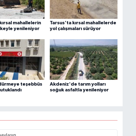
kırsal mahallelerin
Tarsus'ta kırsal mahallelerde
rkeyle yenileniyor
yol çalışmaları sürüyor
ldürmeye teşebbüs
Akdeniz'de tarım yolları
tutuklandı
soğuk asfaltla yenileniyor