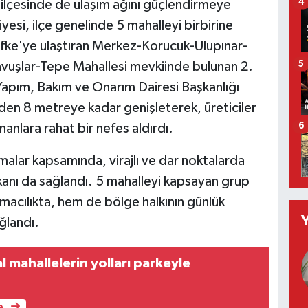
4
 ilçesinde de ulaşım ağını güçlendirmeye
si, ilçe genelinde 5 mahalleyi birbirine
ifke'ye ulaştıran Merkez-Korucuk-Ulupınar-
5
vuşlar-Tepe Mahallesi mevkiinde bulunan 2.
 Yapım, Bakım ve Onarım Dairesi Başkanlığı
eden 8 metreye kadar genişleterek, üreticiler
ananlara rahat bir nefes aldırdı.
6
ışmalar kapsamında, virajlı ve dar noktalarda
anı da sağlandı. 5 mahalleyi kapsayan grup
ımacılıkta, hem de bölge halkının günlük
ğlandı.
al mahallelerin yolları parkeyle
e