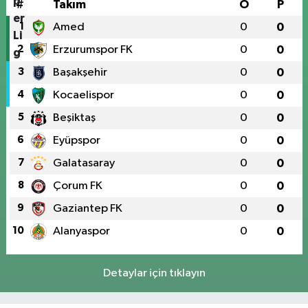
#
Takım
O
P
1
Amed
0
0
2
Erzurumspor FK
0
0
3
Başakşehir
0
0
4
Kocaelispor
0
0
5
Beşiktaş
0
0
6
Eyüpspor
0
0
7
Galatasaray
0
0
8
Çorum FK
0
0
9
Gaziantep FK
0
0
10
Alanyaspor
0
0
Detaylar için tıklayın