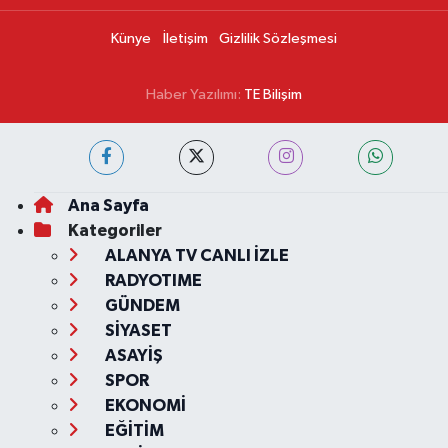
Künye
İletişim
Gizlilik Sözleşmesi
Haber Yazılımı:
TE Bilişim
Ana Sayfa
Kategoriler
ALANYA TV CANLI İZLE
RADYOTIME
GÜNDEM
SİYASET
ASAYİŞ
SPOR
EKONOMİ
EĞİTİM