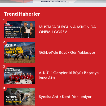
Trend Haberler
1
MUSTAFA DURGUN’A ASKON’DA
ÖNEMLİ GÖREV
2
Gökbel'de Büyük Gün Yaklaşıyor
3
ALKÜ'lü Gençler İki Büyük Başarıya
İmza Attı
4
Syedra Antik Kenti Yenileniyor