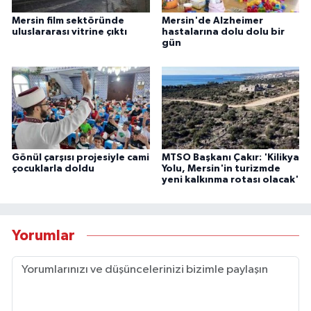
Mersin film sektöründe
Mersin'de Alzheimer
uluslararası vitrine çıktı
hastalarına dolu dolu bir
gün
Gönül çarşısı projesiyle cami
MTSO Başkanı Çakır: 'Kilikya
çocuklarla doldu
Yolu, Mersin'in turizmde
yeni kalkınma rotası olacak'
Yorumlar