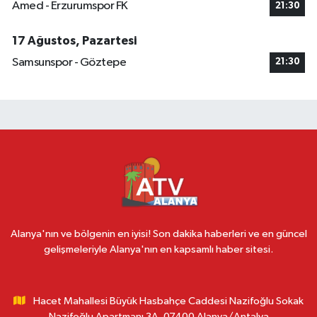
Amed - Erzurumspor FK
21:30
17 Ağustos, Pazartesi
Samsunspor - Göztepe
21:30
Alanya'nın ve bölgenin en iyisi! Son dakika haberleri ve en güncel
gelişmeleriyle Alanya'nın en kapsamlı haber sitesi.
Hacet Mahallesi Büyük Hasbahçe Caddesi Nazifoğlu Sokak
Nazifoğlu Apartmanı 3A, 07400 Alanya/Antalya