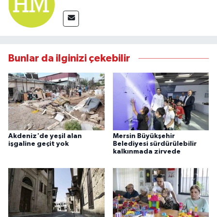
Bunlar da ilginizi çekebilir
Akdeniz'de yeşil alan
Mersin Büyükşehir
işgaline geçit yok
Belediyesi sürdürülebilir
kalkınmada zirvede