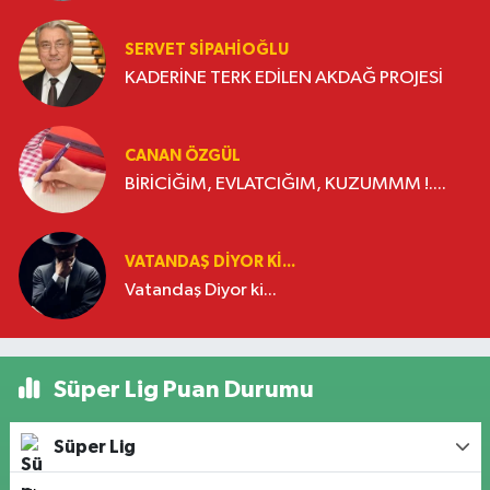
SERVET SİPAHİOĞLU
KADERİNE TERK EDİLEN AKDAĞ PROJESİ
CANAN ÖZGÜL
BİRİCİĞİM, EVLATCIĞIM, KUZUMMM !....
VATANDAŞ DIYOR KI...
Vatandaş Diyor ki...
Süper Lig Puan Durumu
Süper Lig