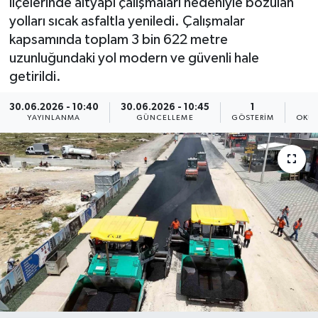
ilçelerinde altyapı çalışmaları nedeniyle bozulan
yolları sıcak asfaltla yeniledi. Çalışmalar
kapsamında toplam 3 bin 622 metre
uzunluğundaki yol modern ve güvenli hale
getirildi.
30.06.2026 - 10:40
30.06.2026 - 10:45
1
YAYINLANMA
GÜNCELLEME
GÖSTERIM
OKUN