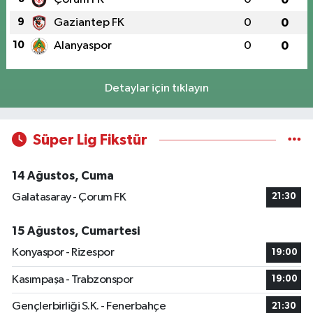
9
Gaziantep FK
0
0
10
Alanyaspor
0
0
Detaylar için tıklayın
Süper Lig Fikstür
14 Ağustos, Cuma
Galatasaray - Çorum FK
21:30
15 Ağustos, Cumartesi
Konyaspor - Rizespor
19:00
Kasımpaşa - Trabzonspor
19:00
Gençlerbirliği S.K. - Fenerbahçe
21:30