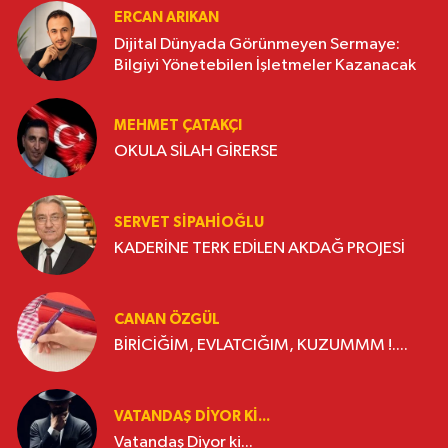
ERCAN ARIKAN
Dijital Dünyada Görünmeyen Sermaye:
Bilgiyi Yönetebilen İşletmeler Kazanacak
MEHMET ÇATAKÇI
OKULA SİLAH GİRERSE
SERVET SİPAHİOĞLU
KADERİNE TERK EDİLEN AKDAĞ PROJESİ
CANAN ÖZGÜL
BİRİCİĞİM, EVLATCIĞIM, KUZUMMM !....
VATANDAŞ DIYOR KI...
Vatandaş Diyor ki...