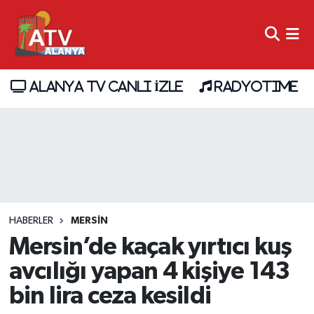
ALANYA TV CANLI İZLE
RADYOTIME
HABERLER
MERSIN
Mersin’de kaçak yırtıcı kuş
avcılığı yapan 4 kişiye 143
bin lira ceza kesildi