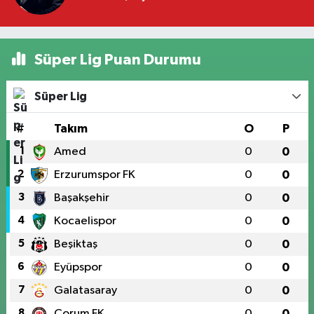
Süper Lig Puan Durumu
Süper Lig
#
Takım
O
P
1
Amed
0
0
2
Erzurumspor FK
0
0
3
Başakşehir
0
0
4
Kocaelispor
0
0
5
Beşiktaş
0
0
6
Eyüpspor
0
0
7
Galatasaray
0
0
8
Çorum FK
0
0