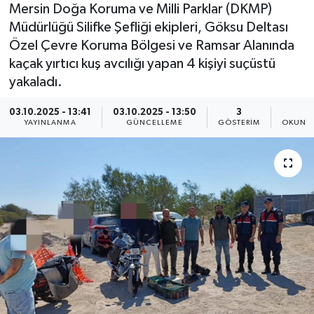
Mersin Doğa Koruma ve Milli Parklar (DKMP)
Müdürlüğü Silifke Şefliği ekipleri, Göksu Deltası
Özel Çevre Koruma Bölgesi ve Ramsar Alanında
kaçak yırtıcı kuş avcılığı yapan 4 kişiyi suçüstü
yakaladı.
03.10.2025 - 13:41
03.10.2025 - 13:50
3
1
YAYINLANMA
GÜNCELLEME
GÖSTERIM
OKUNMA