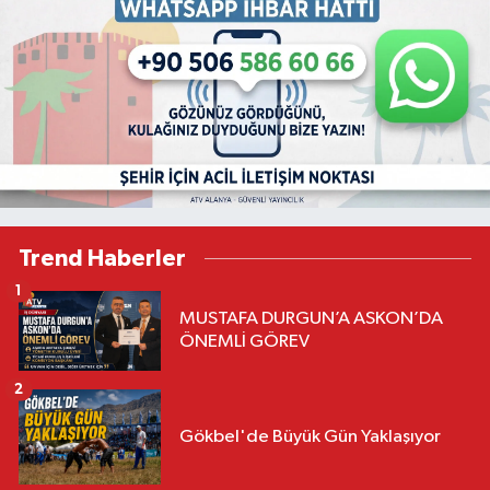
Trend Haberler
1
MUSTAFA DURGUN’A ASKON’DA
ÖNEMLİ GÖREV
2
Gökbel'de Büyük Gün Yaklaşıyor