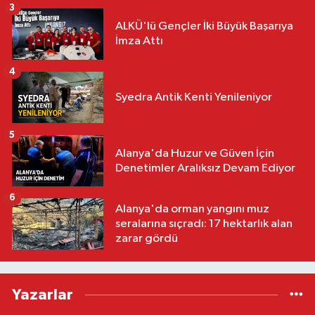
3
ALKÜ'lü Gençler İki Büyük Başarıya
İmza Attı
4
Syedra Antik Kenti Yenileniyor
5
Alanya'da Huzur ve Güven İçin
Denetimler Aralıksız Devam Ediyor
6
Alanya'da orman yangını muz
seralarına sıçradı: 17 hektarlık alan
zarar gördü
Yazarlar