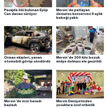
Pasajda ölü bulunan Eyüp
Mersin'de patlayan
Can davası sürüyor
domates konservesi 9 aylık
bebeği yaktı
Orman ekipleri, yanan
Mersin'de 200 kilo bozuk
otomobili görüp söndürdü
midye dolması ele geçirildi
Mersin'de incir hasadı
Mersin Emniyetinden
başladı
çocuklara özel etkinlik