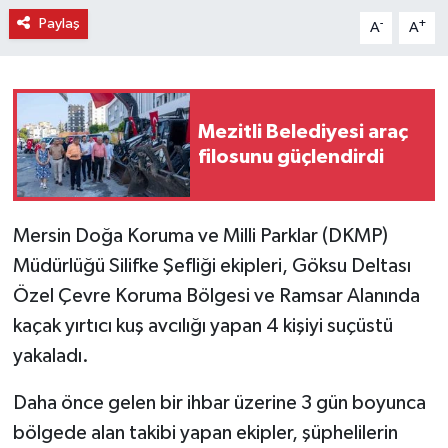
Paylaş
-
+
A
A
Mezitli Belediyesi araç
filosunu güçlendirdi
Mersin Doğa Koruma ve Milli Parklar (DKMP)
Müdürlüğü Silifke Şefliği ekipleri, Göksu Deltası
Özel Çevre Koruma Bölgesi ve Ramsar Alanında
kaçak yırtıcı kuş avcılığı yapan 4 kişiyi suçüstü
yakaladı.
Daha önce gelen bir ihbar üzerine 3 gün boyunca
bölgede alan takibi yapan ekipler, şüphelilerin