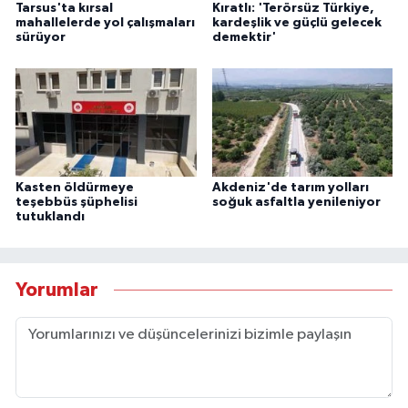
Tarsus'ta kırsal
Kıratlı: 'Terörsüz Türkiye,
mahallelerde yol çalışmaları
kardeşlik ve güçlü gelecek
sürüyor
demektir'
Kasten öldürmeye
Akdeniz'de tarım yolları
teşebbüs şüphelisi
soğuk asfaltla yenileniyor
tutuklandı
Yorumlar