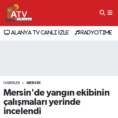
ALANYA TV CANLI İZLE
RADYOTIME
HABERLER
MERSIN
Mersin'de yangın ekibinin
çalışmaları yerinde
incelendi