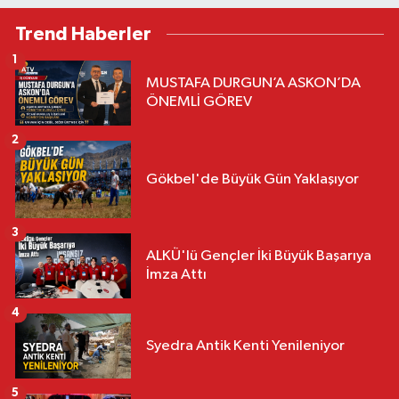
Trend Haberler
1
MUSTAFA DURGUN’A ASKON’DA
ÖNEMLİ GÖREV
2
Gökbel'de Büyük Gün Yaklaşıyor
3
ALKÜ'lü Gençler İki Büyük Başarıya
İmza Attı
4
Syedra Antik Kenti Yenileniyor
5