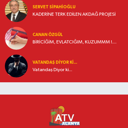
SERVET SİPAHİOĞLU
KADERİNE TERK EDİLEN AKDAĞ PROJESİ
CANAN ÖZGÜL
BİRİCİĞİM, EVLATCIĞIM, KUZUMMM !....
VATANDAŞ DIYOR KI...
Vatandaş Diyor ki...