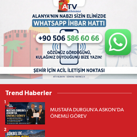
Trend Haberler
1
MUSTAFA DURGUN’A ASKON’DA
ÖNEMLİ GÖREV
2