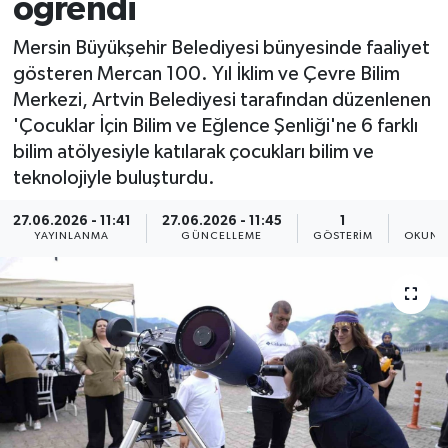
öğrendi
Mersin Büyükşehir Belediyesi bünyesinde faaliyet
gösteren Mercan 100. Yıl İklim ve Çevre Bilim
Merkezi, Artvin Belediyesi tarafından düzenlenen
'Çocuklar İçin Bilim ve Eğlence Şenliği'ne 6 farklı
bilim atölyesiyle katılarak çocukları bilim ve
teknolojiyle buluşturdu.
27.06.2026 - 11:41
27.06.2026 - 11:45
1
1
YAYINLANMA
GÜNCELLEME
GÖSTERIM
OKUNM