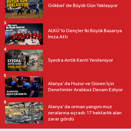
Gökbel'de Büyük Gün Yaklaşıyor
3
ALKÜ'lü Gençler İki Büyük Başarıya
İmza Attı
4
Syedra Antik Kenti Yenileniyor
5
Alanya'da Huzur ve Güven İçin
Denetimler Aralıksız Devam Ediyor
6
Alanya'da orman yangını muz
seralarına sıçradı: 17 hektarlık alan
zarar gördü