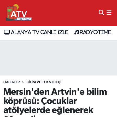
ALANYA TV CANLI İZLE
RADYOTIME
HABERLER
BİLİM VE TEKNOLOJİ
Mersin'den Artvin'e bilim
köprüsü: Çocuklar
atölyelerde eğlenerek