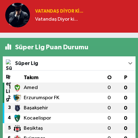
VATANDAŞ DIYOR KI...
Vatandaş Diyor ki...
Süper Lig Puan Durumu
Süper Lig
#
Takım
O
P
1
Amed
0
0
2
Erzurumspor FK
0
0
3
Başakşehir
0
0
4
Kocaelispor
0
0
5
Beşiktaş
0
0