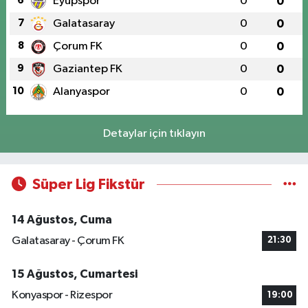
6
Eyüpspor
0
0
7
Galatasaray
0
0
8
Çorum FK
0
0
9
Gaziantep FK
0
0
10
Alanyaspor
0
0
Detaylar için tıklayın
Süper Lig Fikstür
14 Ağustos, Cuma
Galatasaray - Çorum FK
21:30
15 Ağustos, Cumartesi
Konyaspor - Rizespor
19:00