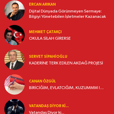
ERCAN ARIKAN
Dijital Dünyada Görünmeyen Sermaye:
Bilgiyi Yönetebilen İşletmeler Kazanacak
MEHMET ÇATAKÇI
OKULA SİLAH GİRERSE
SERVET SİPAHİOĞLU
KADERİNE TERK EDİLEN AKDAĞ PROJESİ
CANAN ÖZGÜL
BİRİCİĞİM, EVLATCIĞIM, KUZUMMM !....
VATANDAŞ DIYOR KI...
Vatandaş Diyor ki...