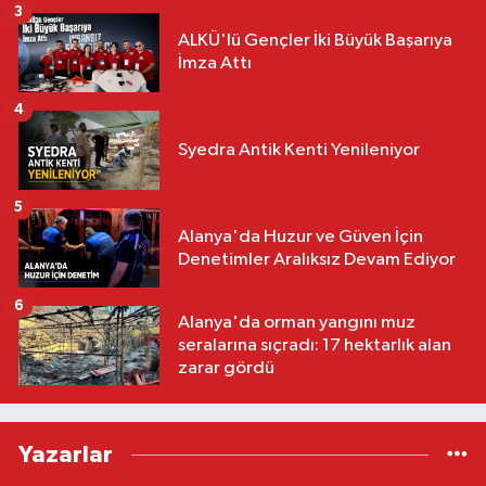
3
ALKÜ'lü Gençler İki Büyük Başarıya
İmza Attı
4
Syedra Antik Kenti Yenileniyor
5
Alanya'da Huzur ve Güven İçin
Denetimler Aralıksız Devam Ediyor
6
Alanya'da orman yangını muz
seralarına sıçradı: 17 hektarlık alan
zarar gördü
Yazarlar