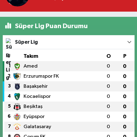
Süper Lig Puan Durumu
Süper Lig
#
Takım
O
P
1
Amed
0
0
2
Erzurumspor FK
0
0
3
Başakşehir
0
0
4
Kocaelispor
0
0
5
Beşiktaş
0
0
6
Eyüpspor
0
0
7
Galatasaray
0
0
8
Çorum FK
0
0