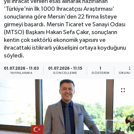
yılı ihracat verileri esas alınarak hazırlanan
'Türkiye'nin İlk 1000 İhracatçısı Araştırması'
sonuçlarına göre Mersin'den 22 firma listeye
girmeyi başardı. Mersin Ticaret ve Sanayi Odası
(MTSO) Başkanı Hakan Sefa Çakır, sonuçların
kentin çok sektörlü ekonomik yapısını ve
ihracattaki istikrarlı yükselişini ortaya koyduğunu
söyledi.
01.07.2026 - 11:03
01.07.2026 - 11:15
1
2 
YAYINLANMA
GÜNCELLEME
GÖSTERIM
OKUNMA