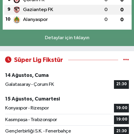
9
Gaziantep FK
0
0
10
Alanyaspor
0
0
Detaylar için tıklayın
Süper Lig Fikstür
14 Ağustos, Cuma
Galatasaray - Çorum FK
21:30
15 Ağustos, Cumartesi
Konyaspor - Rizespor
19:00
Kasımpaşa - Trabzonspor
19:00
Gençlerbirliği S.K. - Fenerbahçe
21:30