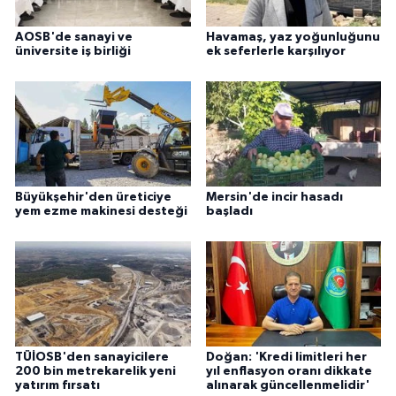
AOSB'de sanayi ve
Havamaş, yaz yoğunluğunu
üniversite iş birliği
ek seferlerle karşılıyor
Büyükşehir'den üreticiye
Mersin'de incir hasadı
yem ezme makinesi desteği
başladı
TÜİOSB'den sanayicilere
Doğan: 'Kredi limitleri her
200 bin metrekarelik yeni
yıl enflasyon oranı dikkate
yatırım fırsatı
alınarak güncellenmelidir'