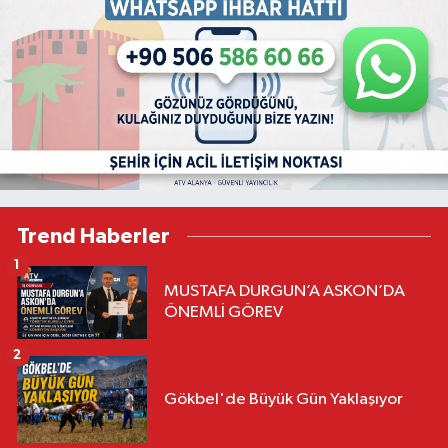
Trend Haberler
1
MUSTAFA DURGUN’A ASKON’DA
ÖNEMLİ GÖREV
2
Gökbel'de Büyük Gün Yaklaşıyor