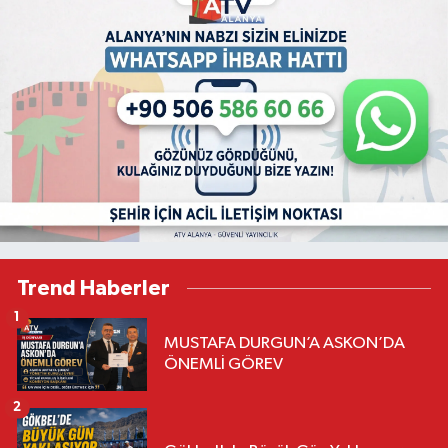
Trend Haberler
1
MUSTAFA DURGUN’A ASKON’DA
ÖNEMLİ GÖREV
2