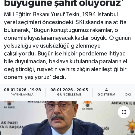
büyüğüne şahit oluyoruz'
Milli Eğitim Bakanı Yusuf Tekin, 1994 İstanbul
yerel seçimleri öncesindeki İSKİ skandalına atıfta
bulunarak, 'Bugün konuştuğumuz rakamlar, o
dönemle kıyaslanamayacak kadar büyük. O günün
yolsuzluğu ve usulsüzlüğü gizlenmeye
çalışılıyordu. Bugün ise hiçbir perdeleme ihtiyacı
bile duyulmadan, baklava kutularında paraların el
değiştirdiği, rüşvetin ve hırsızlığın alenileştiği bir
dönemi yaşıyoruz' dedi.
08.01.2026 - 19:28
08.01.2026 - 20:05
4
YAYINLANMA
GÜNCELLEME
GÖSTERIM
OKUN