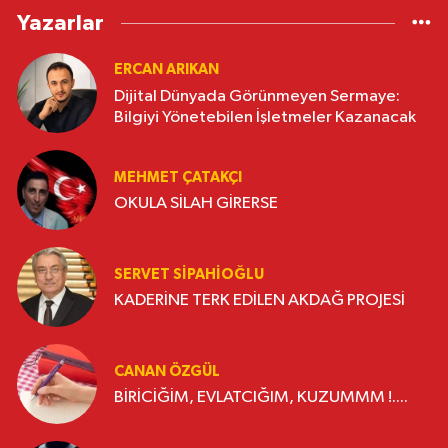
Yazarlar
ERCAN ARIKAN
Dijital Dünyada Görünmeyen Sermaye:
Bilgiyi Yönetebilen İşletmeler Kazanacak
MEHMET ÇATAKÇI
OKULA SİLAH GİRERSE
SERVET SİPAHİOĞLU
KADERİNE TERK EDİLEN AKDAĞ PROJESİ
CANAN ÖZGÜL
BİRİCİĞİM, EVLATCIĞIM, KUZUMMM !....