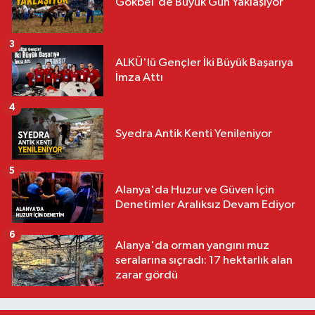
Gökbel'de Büyük Gün Yaklaşıyor
3
ALKÜ'lü Gençler İki Büyük Başarıya
İmza Attı
4
Syedra Antik Kenti Yenileniyor
5
Alanya'da Huzur ve Güven İçin
Denetimler Aralıksız Devam Ediyor
6
Alanya'da orman yangını muz
seralarına sıçradı: 17 hektarlık alan
zarar gördü