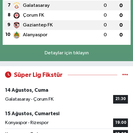
7
Galatasaray
0
0
8
Çorum FK
0
0
9
Gaziantep FK
0
0
10
Alanyaspor
0
0
Detaylar için tıklayın
Süper Lig Fikstür
14 Ağustos, Cuma
Galatasaray - Çorum FK
21:30
15 Ağustos, Cumartesi
Konyaspor - Rizespor
19:00