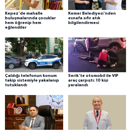
Kepez'de mahalle
Kemer Belediyesi'nden
buluşmalarında çocuklar
esnafa sıfır atık
hem öğrenip hem
bilgilendirmesi
eğlendiler
Çaldığı telefonun konum
Serik'te otomobil ile VIP
takip sistemiyle yakalanıp
araç çarpıştı: 10 kişi
tutuklandı
yaralandı