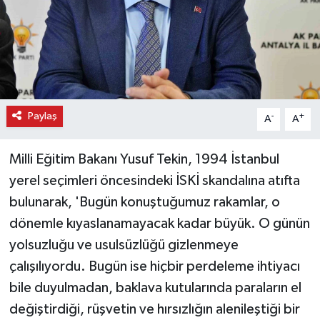
Paylaş
-
+
A
A
Milli Eğitim Bakanı Yusuf Tekin, 1994 İstanbul
yerel seçimleri öncesindeki İSKİ skandalına atıfta
bulunarak, 'Bugün konuştuğumuz rakamlar, o
dönemle kıyaslanamayacak kadar büyük. O günün
yolsuzluğu ve usulsüzlüğü gizlenmeye
çalışılıyordu. Bugün ise hiçbir perdeleme ihtiyacı
bile duyulmadan, baklava kutularında paraların el
değiştirdiği, rüşvetin ve hırsızlığın alenileştiği bir