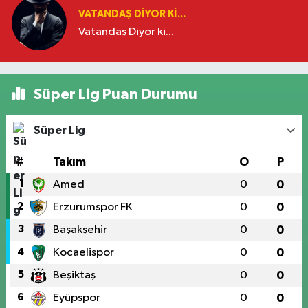
VATANDAŞ DIYOR KI...
Vatandaş Diyor ki...
Süper Lig Puan Durumu
Süper Lig
#
Takım
O
P
1
Amed
0
0
2
Erzurumspor FK
0
0
3
Başakşehir
0
0
4
Kocaelispor
0
0
5
Beşiktaş
0
0
6
Eyüpspor
0
0