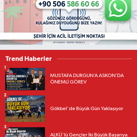
Trend Haberler
1
MUSTAFA DURGUN’A ASKON’DA
ÖNEMLİ GÖREV
2
Gökbel'de Büyük Gün Yaklaşıyor
3
ALKÜ'lü Gençler İki Büyük Başarıya