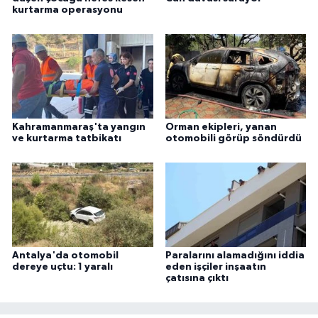
kurtarma operasyonu
Kahramanmaraş'ta yangın
Orman ekipleri, yanan
ve kurtarma tatbikatı
otomobili görüp söndürdü
Antalya'da otomobil
Paralarını alamadığını iddia
dereye uçtu: 1 yaralı
eden işçiler inşaatın
çatısına çıktı