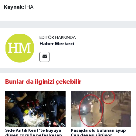
Kaynak:
İHA
EDITÖR HAKKINDA
Haber Merkezi
Bunlar da ilginizi çekebilir
Side Antik Kent'te kuyuya
Pasajda ölü bulunan Eyüp
düşen çocuğa nefes kesen
Can davası sürüyor