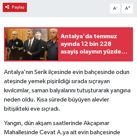
Paylaş
-
+
A
A
Antalya'da temmuz
ayında 12 bin 228
asayiş olayının yüzde
99,9'u aydınlatıldı
Antalya'nın Serik ilçesinde evin bahçesinde odun
ateşinde yemek pişirildiği sırada sıçrayan
kıvılcımlar, saman balyalarını tutuşturarak yangına
neden oldu. Kısa sürede büyüyen alevler
bitişikteki eve sıçradı.
Yangın, dün akşam saatlerinde Akçapınar
Mahallesinde Cevat A.ya ait evin bahçesinde