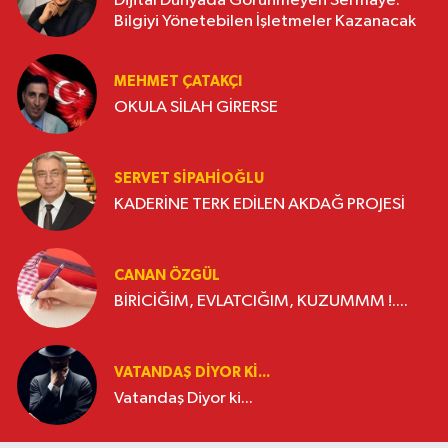
Dijital Dünyada Görünmeyen Sermaye:
Bilgiyi Yönetebilen İşletmeler Kazanacak
MEHMET ÇATAKÇI
OKULA SİLAH GİRERSE
SERVET SİPAHİOĞLU
KADERİNE TERK EDİLEN AKDAĞ PROJESİ
CANAN ÖZGÜL
BİRİCİĞİM, EVLATCIĞIM, KUZUMMM !....
VATANDAŞ DIYOR KI...
Vatandaş Diyor ki...