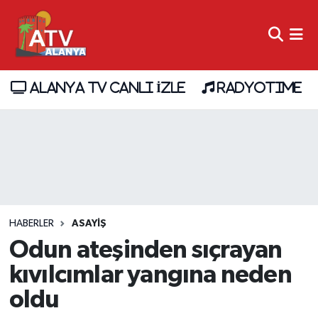
ALANYA TV CANLI İZLE
RADYOTIME
HABERLER
ASAYİŞ
Odun ateşinden sıçrayan
kıvılcımlar yangına neden
oldu