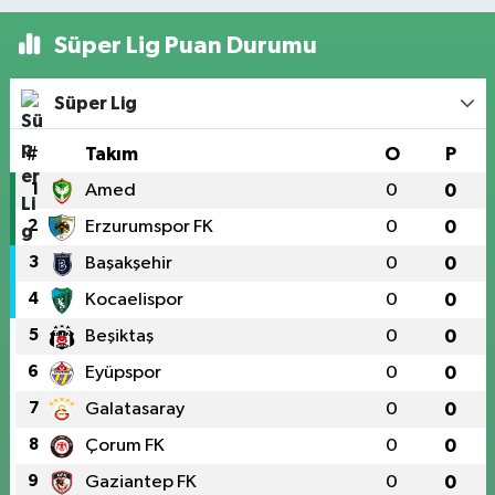
Süper Lig Puan Durumu
Süper Lig
#
Takım
O
P
1
Amed
0
0
2
Erzurumspor FK
0
0
3
Başakşehir
0
0
4
Kocaelispor
0
0
5
Beşiktaş
0
0
6
Eyüpspor
0
0
7
Galatasaray
0
0
8
Çorum FK
0
0
9
Gaziantep FK
0
0