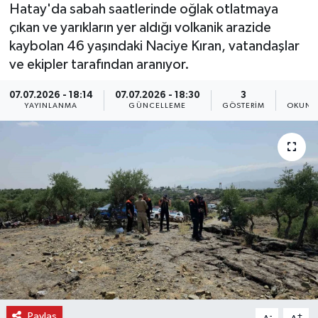
Hatay'da sabah saatlerinde oğlak otlatmaya
çıkan ve yarıkların yer aldığı volkanik arazide
kaybolan 46 yaşındaki Naciye Kıran, vatandaşlar
ve ekipler tarafından aranıyor.
07.07.2026 - 18:14
07.07.2026 - 18:30
3
1
YAYINLANMA
GÜNCELLEME
GÖSTERIM
OKUNM
Paylaş
-
+