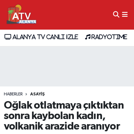
ALANYA TV CANLI İZLE
RADYOTIME
HABERLER
ASAYİŞ
Oğlak otlatmaya çıktıktan
sonra kaybolan kadın,
volkanik arazide aranıyor