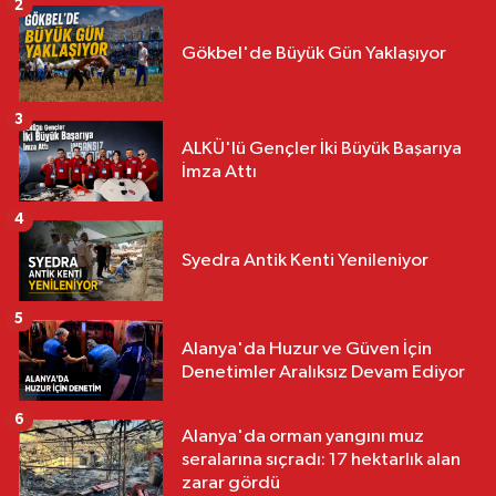
2
Gökbel'de Büyük Gün Yaklaşıyor
3
ALKÜ'lü Gençler İki Büyük Başarıya
İmza Attı
4
Syedra Antik Kenti Yenileniyor
5
Alanya'da Huzur ve Güven İçin
Denetimler Aralıksız Devam Ediyor
6
Alanya'da orman yangını muz
seralarına sıçradı: 17 hektarlık alan
zarar gördü