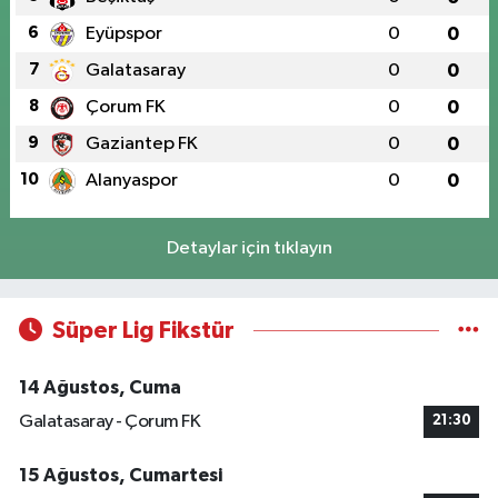
6
Eyüpspor
0
0
7
Galatasaray
0
0
8
Çorum FK
0
0
9
Gaziantep FK
0
0
10
Alanyaspor
0
0
Detaylar için tıklayın
Süper Lig Fikstür
14 Ağustos, Cuma
Galatasaray - Çorum FK
21:30
15 Ağustos, Cumartesi