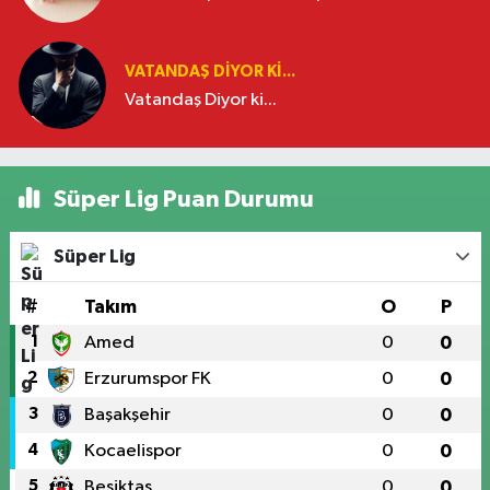
VATANDAŞ DIYOR KI...
Vatandaş Diyor ki...
Süper Lig Puan Durumu
Süper Lig
#
Takım
O
P
1
Amed
0
0
2
Erzurumspor FK
0
0
3
Başakşehir
0
0
4
Kocaelispor
0
0
5
Beşiktaş
0
0