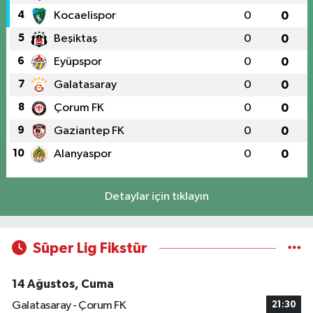
4
Kocaelispor
0
0
5
Beşiktaş
0
0
6
Eyüpspor
0
0
7
Galatasaray
0
0
8
Çorum FK
0
0
9
Gaziantep FK
0
0
10
Alanyaspor
0
0
Detaylar için tıklayın
Süper Lig Fikstür
14 Ağustos, Cuma
Galatasaray - Çorum FK
21:30