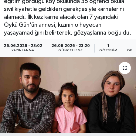
eğitim gördüğü köy okulunda 35 öğrenci okula
sivil kıyafetle geldikleri gerekçesiyle karnelerini
alamadı. İlk kez karne alacak olan 7 yaşındaki
Öykü Gün'ün annesi, kızının o heyecanı
yaşayamadığını belirterek, gözyaşlarına boğuldu.
26.06.2026 - 23:02
26.06.2026 - 23:20
1
YAYINLANMA
GÜNCELLEME
GÖSTERIM
OKU