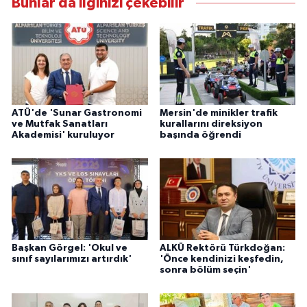
Bunlar da ilginizi çekebilir
ATÜ'de 'Sunar Gastronomi
Mersin'de minikler trafik
ve Mutfak Sanatları
kurallarını direksiyon
Akademisi' kuruluyor
başında öğrendi
Başkan Görgel: 'Okul ve
ALKÜ Rektörü Türkdoğan:
sınıf sayılarımızı artırdık'
'Önce kendinizi keşfedin,
sonra bölüm seçin'