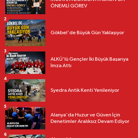
ÖNEMLİ GÖREV
2
Gökbel'de Büyük Gün Yaklaşıyor
3
ALKÜ'lü Gençler İki Büyük Başarıya
İmza Attı
4
Syedra Antik Kenti Yenileniyor
5
Alanya'da Huzur ve Güven İçin
Denetimler Aralıksız Devam Ediyor
6