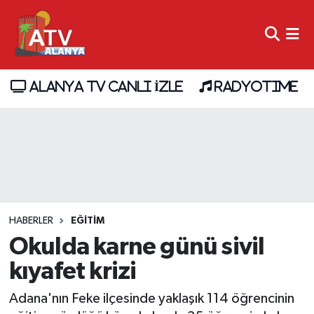
ALANYA TV CANLI İZLE
RADYOTIME
HABERLER
EĞİTİM
Okulda karne günü sivil
kıyafet krizi
Adana'nın Feke ilçesinde yaklaşık 114 öğrencinin