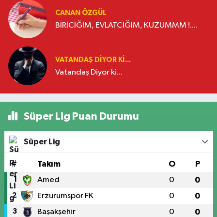
CANAN ÖZGÜL
BİRİCİĞİM, EVLATCIĞIM, KUZUMMM !....
VATANDAŞ DIYOR KI...
Vatandaş Diyor ki...
Süper Lig Puan Durumu
Süper Lig
#
Takım
O
P
1
Amed
0
0
2
Erzurumspor FK
0
0
3
Başakşehir
0
0