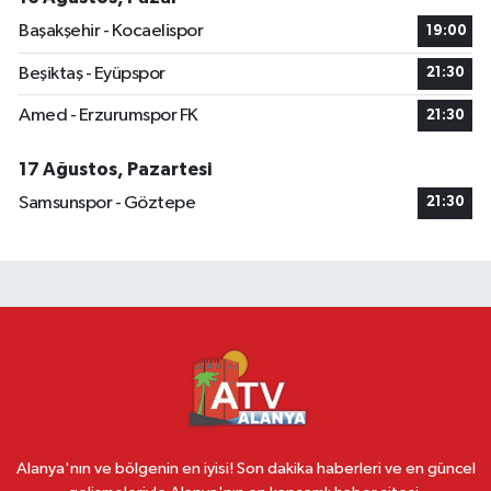
Başakşehir - Kocaelispor
19:00
Beşiktaş - Eyüpspor
21:30
Amed - Erzurumspor FK
21:30
17 Ağustos, Pazartesi
Samsunspor - Göztepe
21:30
Alanya'nın ve bölgenin en iyisi! Son dakika haberleri ve en güncel