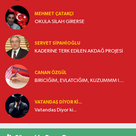
MEHMET ÇATAKÇI
OKULA SİLAH GİRERSE
SERVET SİPAHİOĞLU
KADERİNE TERK EDİLEN AKDAĞ PROJESİ
CANAN ÖZGÜL
BİRİCİĞİM, EVLATCIĞIM, KUZUMMM !....
VATANDAŞ DIYOR KI...
Vatandaş Diyor ki...