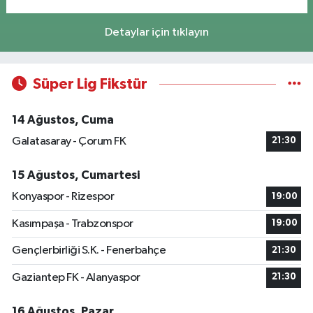
Detaylar için tıklayın
Süper Lig Fikstür
14 Ağustos, Cuma
Galatasaray - Çorum FK
21:30
15 Ağustos, Cumartesi
Konyaspor - Rizespor
19:00
Kasımpaşa - Trabzonspor
19:00
Gençlerbirliği S.K. - Fenerbahçe
21:30
Gaziantep FK - Alanyaspor
21:30
16 Ağustos, Pazar