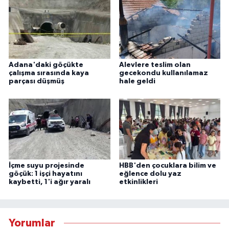
Adana'daki göçükte
Alevlere teslim olan
çalışma sırasında kaya
gecekondu kullanılamaz
parçası düşmüş
hale geldi
İçme suyu projesinde
HBB'den çocuklara bilim ve
göçük: 1 işçi hayatını
eğlence dolu yaz
kaybetti, 1'i ağır yaralı
etkinlikleri
Yorumlar