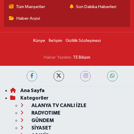
Tüm Manşetler
Son Dakika Haberleri
Haber Arşivi
Künye
İletişim
Gizlilik Sözleşmesi
Haber Yazılımı:
TE Bilişim
Ana Sayfa
Kategoriler
ALANYA TV CANLI İZLE
RADYOTIME
GÜNDEM
SİYASET