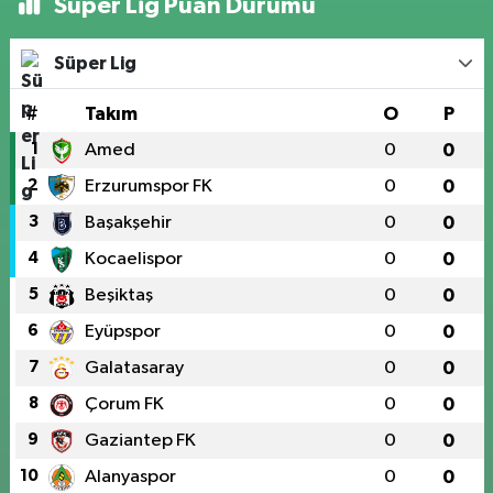
Süper Lig Puan Durumu
Süper Lig
#
Takım
O
P
1
Amed
0
0
2
Erzurumspor FK
0
0
3
Başakşehir
0
0
4
Kocaelispor
0
0
5
Beşiktaş
0
0
6
Eyüpspor
0
0
7
Galatasaray
0
0
8
Çorum FK
0
0
9
Gaziantep FK
0
0
10
Alanyaspor
0
0