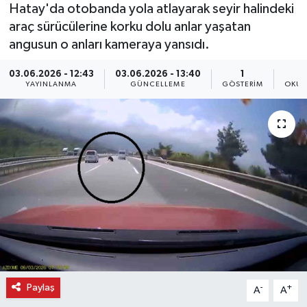
Hatay'da otobanda yola atlayarak seyir halindeki
araç sürücülerine korku dolu anlar yaşatan
angusun o anları kameraya yansıdı.
03.06.2026 - 12:43
03.06.2026 - 13:40
1
YAYINLANMA
GÜNCELLEME
GÖSTERIM
OKUN
Paylaş
-
+
A
A