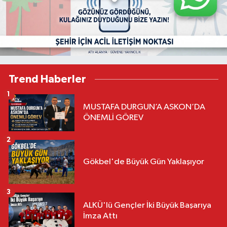
Trend Haberler
1
MUSTAFA DURGUN’A ASKON’DA
ÖNEMLİ GÖREV
2
Gökbel'de Büyük Gün Yaklaşıyor
3
ALKÜ'lü Gençler İki Büyük Başarıya
İmza Attı