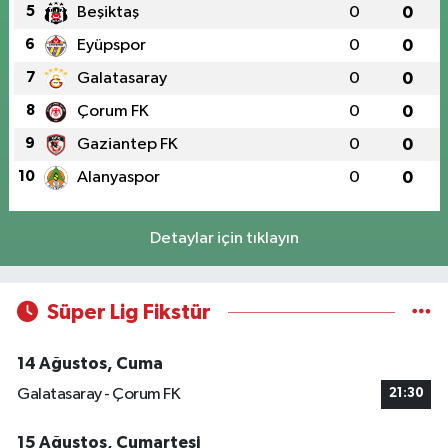
5
Beşiktaş
0
0
6
Eyüpspor
0
0
7
Galatasaray
0
0
8
Çorum FK
0
0
9
Gaziantep FK
0
0
10
Alanyaspor
0
0
Detaylar için tıklayın
Süper Lig Fikstür
14 Ağustos, Cuma
Galatasaray - Çorum FK
21:30
15 Ağustos, Cumartesi