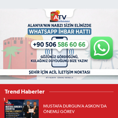
Trend Haberler
1
MUSTAFA DURGUN’A ASKON’DA
ÖNEMLİ GÖREV