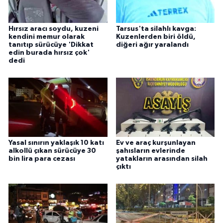
Hırsız aracı soydu, kuzeni
Tarsus'ta silahlı kavga:
kendini memur olarak
Kuzenlerden biri öldü,
tanıtıp sürücüye 'Dikkat
diğeri ağır yaralandı
edin burada hırsız çok'
dedi
Yasal sınırın yaklaşık 10 katı
Ev ve araç kurşunlayan
alkollü çıkan sürücüye 30
şahısların evlerinde
bin lira para cezası
yatakların arasından silah
çıktı