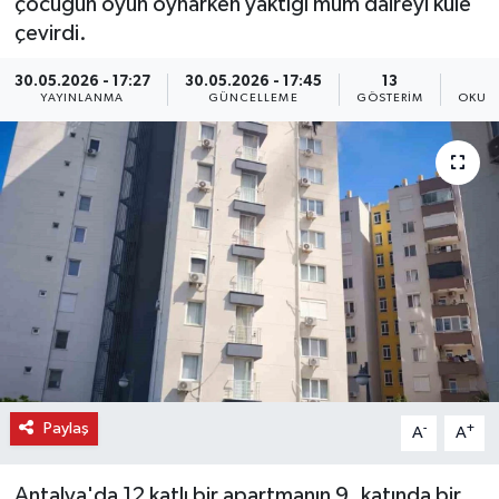
çocuğun oyun oynarken yaktığı mum daireyi küle
çevirdi.
30.05.2026 - 17:27
30.05.2026 - 17:45
13
YAYINLANMA
GÜNCELLEME
GÖSTERIM
OKUN
Paylaş
-
+
A
A
Antalya'da 12 katlı bir apartmanın 9. katında bir