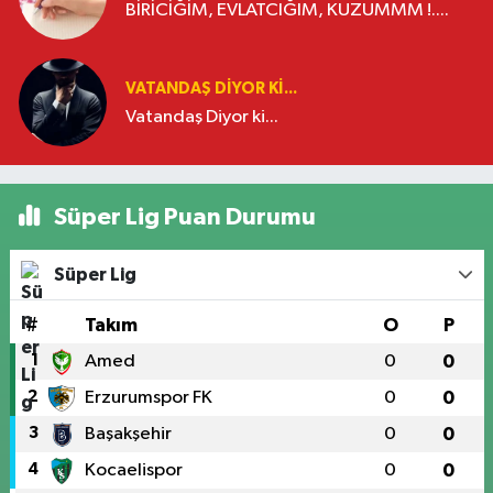
BİRİCİĞİM, EVLATCIĞIM, KUZUMMM !....
VATANDAŞ DIYOR KI...
Vatandaş Diyor ki...
Süper Lig Puan Durumu
Süper Lig
#
Takım
O
P
1
Amed
0
0
2
Erzurumspor FK
0
0
3
Başakşehir
0
0
4
Kocaelispor
0
0