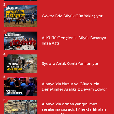
2
Gökbel'de Büyük Gün Yaklaşıyor
3
ALKÜ'lü Gençler İki Büyük Başarıya
İmza Attı
4
Syedra Antik Kenti Yenileniyor
5
Alanya'da Huzur ve Güven İçin
Denetimler Aralıksız Devam Ediyor
6
Alanya'da orman yangını muz
seralarına sıçradı: 17 hektarlık alan