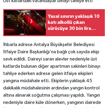
Üst katlardaki vatandaşlar binayı tahliye etti
Yasal sınırın yaklaşık 10
katı alkollü çıkan
sürücüye 30 bin lira
para cezası
İhbarla adrese Antalya Büyükşehir Belediyesi
İtfaiye Daire Başkanlığı'na bağlı çok sayıda ekip
sevk edildi. Daireyi saran alevler nedeniyle üst
katlarda bulunan diğer apartman sakinleri binayı
tahliye ederken adrese gelen itfaiye ekipleri
yangına müdahale etti. Ekiplerin yaklaşık 45
dakikalık müdahalesinin ardından yangın kontrol
altına alınarak soğutma çalışması yapıldı. Yangın
nedeniyle daire küle dönerken, yangının dairede