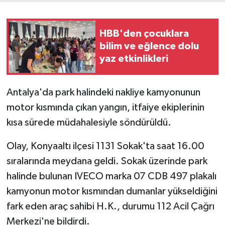
HBB'den çocuklara
bilim ve eğlence dolu
yaz etkinlikleri
Antalya'da park halindeki nakliye kamyonunun
motor kısmında çıkan yangın, itfaiye ekiplerinin
kısa sürede müdahalesiyle söndürüldü.
Olay, Konyaaltı ilçesi 1131 Sokak'ta saat 16.00
sıralarında meydana geldi. Sokak üzerinde park
halinde bulunan IVECO marka 07 CDB 497 plakalı
kamyonun motor kısmından dumanlar yükseldiğini
fark eden araç sahibi H.K., durumu 112 Acil Çağrı
Merkezi'ne bildirdi.