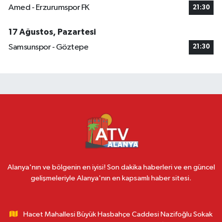
Amed - Erzurumspor FK
21:30
17 Ağustos, Pazartesi
Samsunspor - Göztepe
21:30
Alanya'nın ve bölgenin en iyisi! Son dakika haberleri ve en güncel
gelişmeleriyle Alanya'nın en kapsamlı haber sitesi.
Hacet Mahallesi Büyük Hasbahçe Caddesi Nazifoğlu Sokak