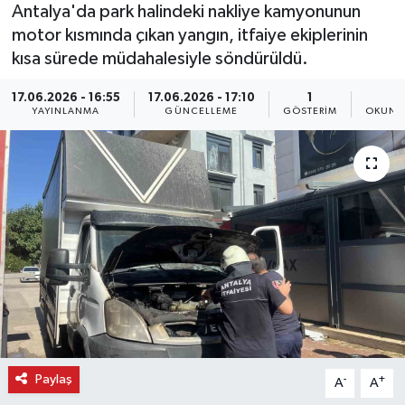
Antalya'da park halindeki nakliye kamyonunun
motor kısmında çıkan yangın, itfaiye ekiplerinin
kısa sürede müdahalesiyle söndürüldü.
17.06.2026 - 16:55
17.06.2026 - 17:10
1
1
YAYINLANMA
GÜNCELLEME
GÖSTERIM
OKUNM
Paylaş
-
+
A
A