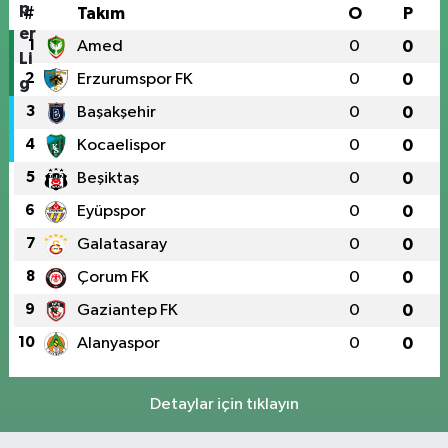
#
Takım
O
P
1
Amed
0
0
2
Erzurumspor FK
0
0
3
Başakşehir
0
0
4
Kocaelispor
0
0
5
Beşiktaş
0
0
6
Eyüpspor
0
0
7
Galatasaray
0
0
8
Çorum FK
0
0
9
Gaziantep FK
0
0
10
Alanyaspor
0
0
Detaylar için tıklayın