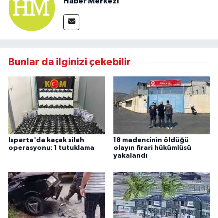
Haber Merkezi
Bunlar da ilginizi çekebilir
Isparta'da kaçak silah
18 madencinin öldüğü
operasyonu: 1 tutuklama
olayın firari hükümlüsü
yakalandı