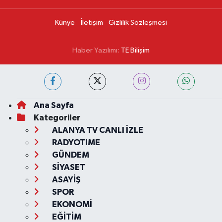
Künye
İletişim
Gizlilik Sözleşmesi
Haber Yazılımı:
TE Bilişim
Ana Sayfa
Kategoriler
ALANYA TV CANLI İZLE
RADYOTIME
GÜNDEM
SİYASET
ASAYİŞ
SPOR
EKONOMİ
EĞİTİM