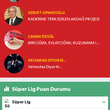
SERVET SİPAHİOĞLU
KADERİNE TERK EDİLEN AKDAĞ PROJESİ
CANAN ÖZGÜL
BİRİCİĞİM, EVLATCIĞIM, KUZUMMM !....
VATANDAŞ DIYOR KI...
Vatandaş Diyor ki...
Süper Lig Puan Durumu
Süper Lig