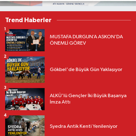
Trend Haberler
1
MUSTAFA DURGUN’A ASKON’DA
ÖNEMLİ GÖREV
2
Gökbel'de Büyük Gün Yaklaşıyor
3
ALKÜ'lü Gençler İki Büyük Başarıya
İmza Attı
4
Syedra Antik Kenti Yenileniyor