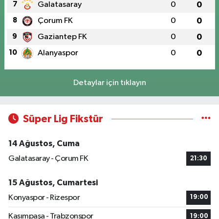
7
Galatasaray
0
0
8
Çorum FK
0
0
9
Gaziantep FK
0
0
10
Alanyaspor
0
0
Detaylar için tıklayın
Süper Lig Fikstür
14 Ağustos, Cuma
Galatasaray - Çorum FK
21:30
15 Ağustos, Cumartesi
Konyaspor - Rizespor
19:00
Kasımpaşa - Trabzonspor
19:00