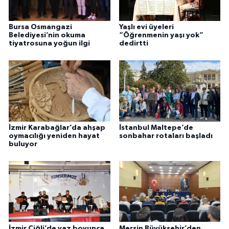
Bursa Osmangazi
Yaşlı evi üyeleri
Belediyesi’nin okuma
“Öğrenmenin yaşı yok”
tiyatrosuna yoğun ilgi
dedirtti
İzmir Karabağlar’da ahşap
İstanbul Maltepe’de
oymacılığı yeniden hayat
sonbahar rotaları başladı
buluyor
İzmir Çiğli’de yaz boyunca
Mersin Büyükşehir’den