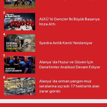
3
ALKÜ'lü Gençler İki Büyük Başarıya
İmza Attı
4
Syedra Antik Kenti Yenileniyor
5
Alanya'da Huzur ve Güven İçin
Denetimler Aralıksız Devam Ediyor
6
Alanya'da orman yangını muz
seralarına sıçradı: 17 hektarlık alan
zarar gördü