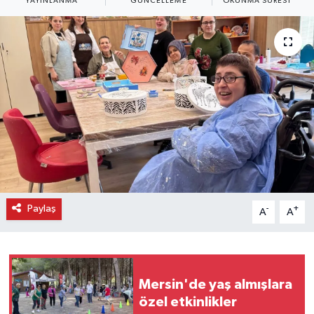
YAYINLANMA
GÜNCELLEME
OKUNMA SÜRESI
Paylaş
-
+
A
A
Mersin'de yaş almışlara
özel etkinlikler