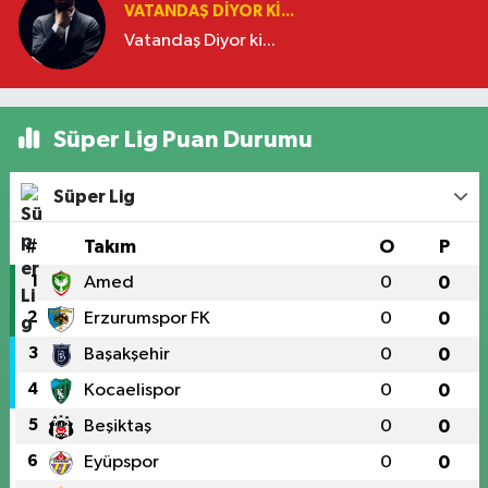
VATANDAŞ DIYOR KI...
Vatandaş Diyor ki...
Süper Lig Puan Durumu
Süper Lig
#
Takım
O
P
1
Amed
0
0
2
Erzurumspor FK
0
0
3
Başakşehir
0
0
4
Kocaelispor
0
0
5
Beşiktaş
0
0
6
Eyüpspor
0
0