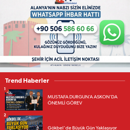
Trend Haberler
1
MUSTAFA DURGUN’A ASKON’DA
ÖNEMLİ GÖREV
2
Gökbel'de Büyük Gün Yaklaşıyor