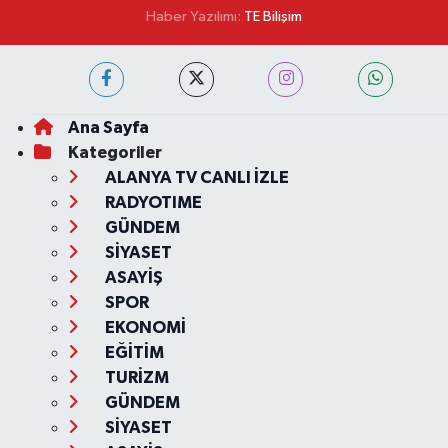
Haber Yazılımı:
TE Bilişim
Ana Sayfa
Kategoriler
ALANYA TV CANLI İZLE
RADYOTIME
GÜNDEM
SİYASET
ASAYİŞ
SPOR
EKONOMİ
EĞİTİM
TURİZM
GÜNDEM
SİYASET