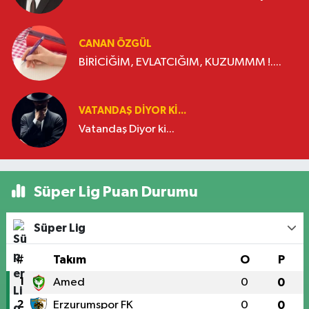
CANAN ÖZGÜL
BİRİCİĞİM, EVLATCIĞIM, KUZUMMM !....
VATANDAŞ DIYOR KI...
Vatandaş Diyor ki...
Süper Lig Puan Durumu
Süper Lig
#
Takım
O
P
1
Amed
0
0
2
Erzurumspor FK
0
0