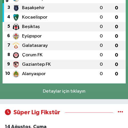
3
Başakşehir
0
0
4
Kocaelispor
0
0
5
Beşiktaş
0
0
6
Eyüpspor
0
0
7
Galatasaray
0
0
8
Çorum FK
0
0
9
Gaziantep FK
0
0
10
Alanyaspor
0
0
Detaylar için tıklayın
Süper Lig Fikstür
14 Ağustos, Cuma