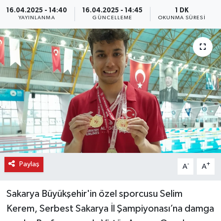
16.04.2025 - 14:40
16.04.2025 - 14:45
1 DK
YAYINLANMA
GÜNCELLEME
OKUNMA SÜRESI
Paylaş
-
+
A
A
Sakarya Büyükşehir'in özel sporcusu Selim
Kerem, Serbest Sakarya İl Şampiyonası’na damga