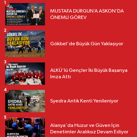
1
MUSTAFA DURGUN’A ASKON’DA
ÖNEMLİ GÖREV
2
Gökbel'de Büyük Gün Yaklaşıyor
3
ALKÜ'lü Gençler İki Büyük Başarıya
İmza Attı
4
Syedra Antik Kenti Yenileniyor
5
Alanya'da Huzur ve Güven İçin
Denetimler Aralıksız Devam Ediyor