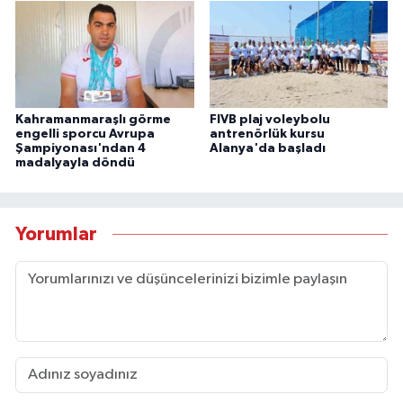
Kahramanmaraşlı görme
FIVB plaj voleybolu
engelli sporcu Avrupa
antrenörlük kursu
Şampiyonası'ndan 4
Alanya'da başladı
madalyayla döndü
Yorumlar