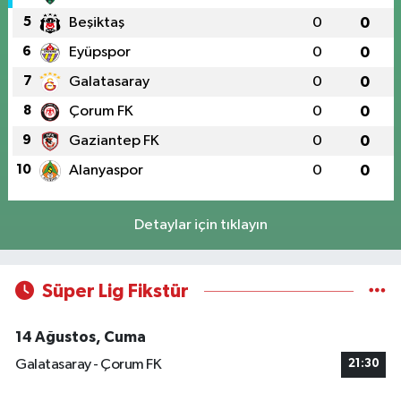
5
Beşiktaş
0
0
6
Eyüpspor
0
0
7
Galatasaray
0
0
8
Çorum FK
0
0
9
Gaziantep FK
0
0
10
Alanyaspor
0
0
Detaylar için tıklayın
Süper Lig Fikstür
14 Ağustos, Cuma
Galatasaray - Çorum FK
21:30