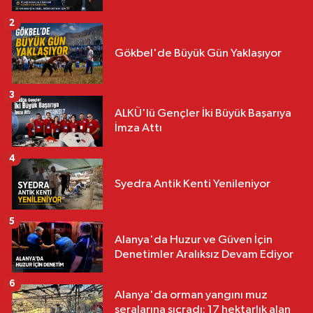
2
Gökbel'de Büyük Gün Yaklaşıyor
3
ALKÜ'lü Gençler İki Büyük Başarıya
İmza Attı
4
Syedra Antik Kenti Yenileniyor
5
Alanya'da Huzur ve Güven İçin
Denetimler Aralıksız Devam Ediyor
6
Alanya'da orman yangını muz
seralarına sıçradı: 17 hektarlık alan