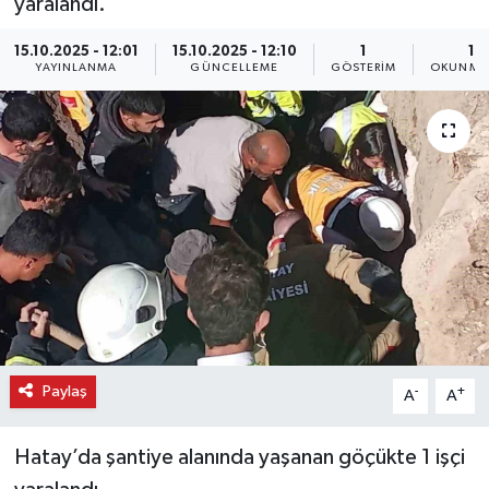
yaralandı.
15.10.2025 - 12:01
15.10.2025 - 12:10
1
1 
YAYINLANMA
GÜNCELLEME
GÖSTERIM
OKUNMA 
Paylaş
-
+
A
A
Hatay’da şantiye alanında yaşanan göçükte 1 işçi