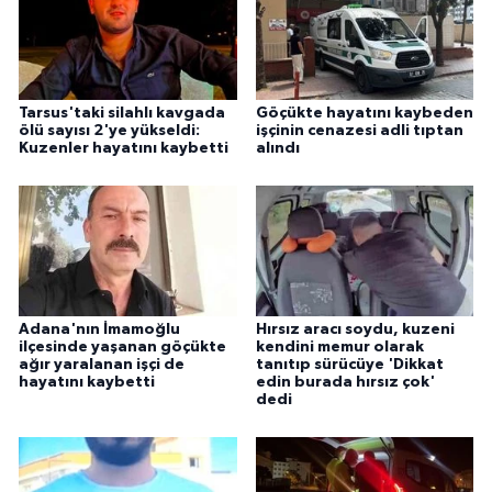
Tarsus'taki silahlı kavgada
Göçükte hayatını kaybeden
ölü sayısı 2'ye yükseldi:
işçinin cenazesi adli tıptan
Kuzenler hayatını kaybetti
alındı
Adana'nın İmamoğlu
Hırsız aracı soydu, kuzeni
ilçesinde yaşanan göçükte
kendini memur olarak
ağır yaralanan işçi de
tanıtıp sürücüye 'Dikkat
hayatını kaybetti
edin burada hırsız çok'
dedi