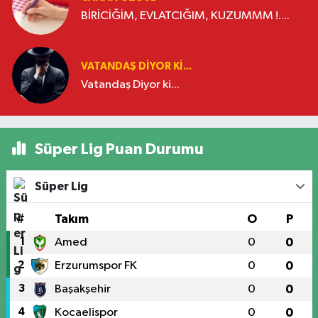
BİRİCİĞİM, EVLATCIĞIM, KUZUMMM !....
VATANDAŞ DIYOR KI...
Vatandaş Diyor ki...
Süper Lig Puan Durumu
Süper Lig
#
Takım
O
P
1
Amed
0
0
2
Erzurumspor FK
0
0
3
Başakşehir
0
0
4
Kocaelispor
0
0