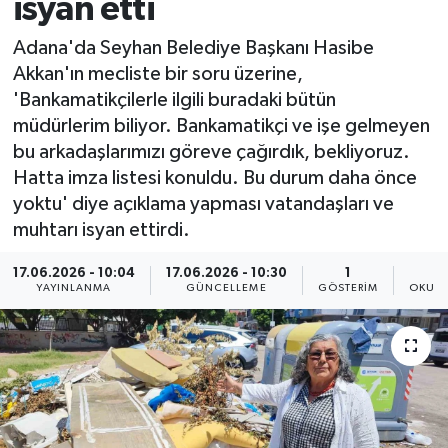
isyan etti
Adana'da Seyhan Belediye Başkanı Hasibe
Akkan'ın mecliste bir soru üzerine,
'Bankamatikçilerle ilgili buradaki bütün
müdürlerim biliyor. Bankamatikçi ve işe gelmeyen
bu arkadaşlarımızı göreve çağırdık, bekliyoruz.
Hatta imza listesi konuldu. Bu durum daha önce
yoktu' diye açıklama yapması vatandaşları ve
muhtarı isyan ettirdi.
17.06.2026 - 10:04
17.06.2026 - 10:30
1
YAYINLANMA
GÜNCELLEME
GÖSTERIM
OKUNM