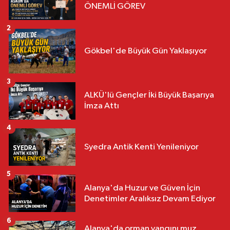
ÖNEMLİ GÖREV
2
Gökbel'de Büyük Gün Yaklaşıyor
3
ALKÜ'lü Gençler İki Büyük Başarıya
İmza Attı
4
Syedra Antik Kenti Yenileniyor
5
Alanya'da Huzur ve Güven İçin
Denetimler Aralıksız Devam Ediyor
6
Alanya'da orman yangını muz