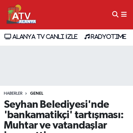
ALANYA TV CANLI İZLE
RADYOTIME
HABERLER
GENEL
Seyhan Belediyesi'nde
'bankamatikçi' tartışması:
Muhtar ve vatandaşlar