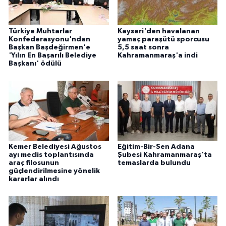
Türkiye Muhtarlar
Kayseri'den havalanan
Konfederasyonu'ndan
yamaç paraşütü sporcusu
Başkan Başdeğirmen'e
5,5 saat sonra
'Yılın En Başarılı Belediye
Kahramanmaraş'a indi
Başkanı' ödülü
Kemer Belediyesi Ağustos
Eğitim-Bir-Sen Adana
ayı meclis toplantısında
Şubesi Kahramanmaraş'ta
araç filosunun
temaslarda bulundu
güçlendirilmesine yönelik
kararlar alındı