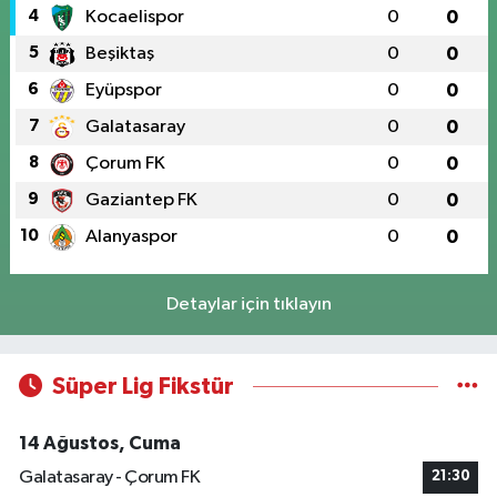
4
Kocaelispor
0
0
5
Beşiktaş
0
0
6
Eyüpspor
0
0
7
Galatasaray
0
0
8
Çorum FK
0
0
9
Gaziantep FK
0
0
10
Alanyaspor
0
0
Detaylar için tıklayın
Süper Lig Fikstür
14 Ağustos, Cuma
Galatasaray - Çorum FK
21:30