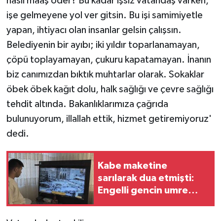
nasıl maaş öder? Bu kadar işsiz vatandaş varken,
işe gelmeyene yol ver gitsin. Bu işi samimiyetle
yapan, ihtiyacı olan insanlar gelsin çalışsın.
Belediyenin bir ayıbı; iki yıldır toparlanamayan,
çöpü toplayamayan, çukuru kapatamayan. İnanın
biz canımızdan bıktık muhtarlar olarak. Sokaklar
öbek öbek kağıt dolu, halk sağlığı ve çevre sağlığı
tehdit altında. Bakanlıklarımıza çağrıda
bulunuyorum, illallah ettik, hizmet getiremiyoruz'
dedi.
Kabe maketine
sarılarak dua etmişti:
Engelli gencin umre
hayali gerçek oluyor