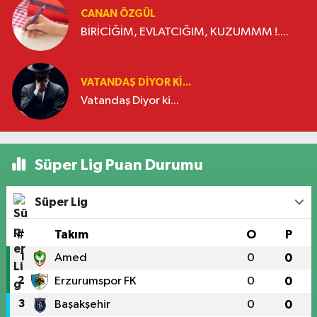
CANAN ÖZGÜL
BİRİCİĞİM, EVLATCIĞIM, KUZUMMM !....
VATANDAŞ DIYOR KI...
Vatandaş Diyor ki...
Süper Lig Puan Durumu
Süper Lig
#
Takım
O
P
1
Amed
0
0
2
Erzurumspor FK
0
0
3
Başakşehir
0
0