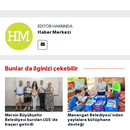
EDITÖR HAKKINDA
Haber Merkezi
Bunlar da ilginizi çekebilir
Mersin Büyükşehir
Manavgat Belediyesi'nden
Belediyesi kursları LGS'de
yaylalara kütüphane
başarı getirdi
desteği