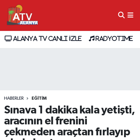
ALANYA TV CANLI İZLE
RADYOTIME
HABERLER
EĞİTİM
Sınava 1 dakika kala yetişti,
aracının el frenini
çekmeden araçtan fırlayıp