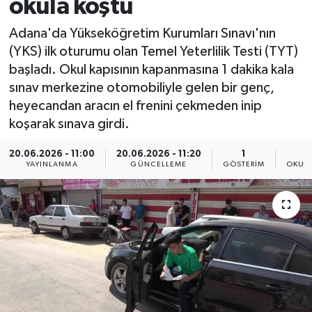
okula koştu
Adana'da Yükseköğretim Kurumları Sınavı'nın
(YKS) ilk oturumu olan Temel Yeterlilik Testi (TYT)
başladı. Okul kapısının kapanmasına 1 dakika kala
sınav merkezine otomobiliyle gelen bir genç,
heyecandan aracın el frenini çekmeden inip
koşarak sınava girdi.
20.06.2026 - 11:00
20.06.2026 - 11:20
1
YAYINLANMA
GÜNCELLEME
GÖSTERIM
OKUN