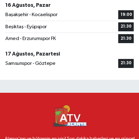
16 Ağustos, Pazar
Başakşehir - Kocaelispor
19:00
Beşiktaş - Eyüpspor
21:30
Amed - Erzurumspor FK
21:30
17 Ağustos, Pazartesi
Samsunspor - Göztepe
21:30
Alanya'nın ve bölgenin en iyisi! Son dakika haberleri ve en güncel