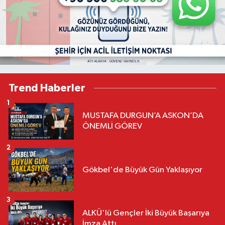
Trend Haberler
1
MUSTAFA DURGUN’A ASKON’DA
ÖNEMLİ GÖREV
2
Gökbel'de Büyük Gün Yaklaşıyor
3
ALKÜ'lü Gençler İki Büyük Başarıya
İmza Attı