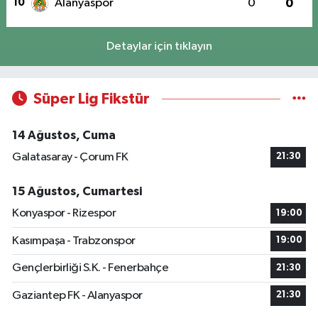
10
Alanyaspor
0
0
Detaylar için tıklayın
Süper Lig Fikstür
14 Ağustos, Cuma
Galatasaray - Çorum FK
21:30
15 Ağustos, Cumartesi
Konyaspor - Rizespor
19:00
Kasımpaşa - Trabzonspor
19:00
Gençlerbirliği S.K. - Fenerbahçe
21:30
Gaziantep FK - Alanyaspor
21:30