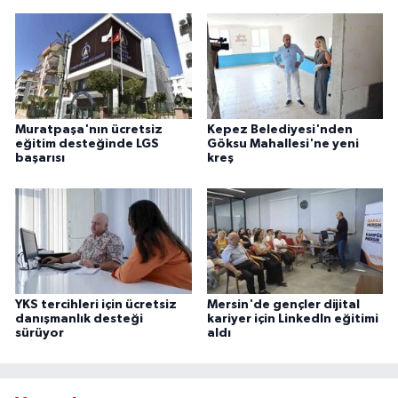
Muratpaşa'nın ücretsiz
Kepez Belediyesi'nden
eğitim desteğinde LGS
Göksu Mahallesi'ne yeni
başarısı
kreş
YKS tercihleri için ücretsiz
Mersin'de gençler dijital
danışmanlık desteği
kariyer için LinkedIn eğitimi
sürüyor
aldı