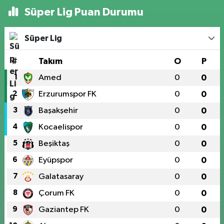
Süper Lig Puan Durumu
Süper Lig
#
Takım
O
P
1
Amed
0
0
2
Erzurumspor FK
0
0
3
Başakşehir
0
0
4
Kocaelispor
0
0
5
Beşiktaş
0
0
6
Eyüpspor
0
0
7
Galatasaray
0
0
8
Çorum FK
0
0
9
Gaziantep FK
0
0