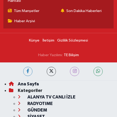
Haritası
Tüm Manşetler
Son Dakika Haberleri
Haber Arşivi
Künye
İletişim
Gizlilik Sözleşmesi
Haber Yazılımı:
TE Bilişim
Ana Sayfa
Kategoriler
ALANYA TV CANLI İZLE
RADYOTIME
GÜNDEM
SİYASET