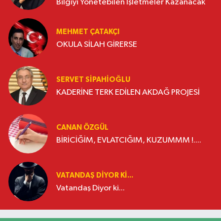
Bilgiyi Yönetebilen İşletmeler Kazanacak
MEHMET ÇATAKÇI
OKULA SİLAH GİRERSE
SERVET SİPAHİOĞLU
KADERİNE TERK EDİLEN AKDAĞ PROJESİ
CANAN ÖZGÜL
BİRİCİĞİM, EVLATCIĞIM, KUZUMMM !....
VATANDAŞ DIYOR KI...
Vatandaş Diyor ki...