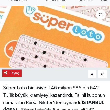
YAYINLANMA
GÜNCELLEME
GÖSTERIM
OKUN
Paylaş
-
+
A
A
Süper Loto bir kişiye, 146 milyon 985 bin 642
TL’lik büyük ikramiyeyi kazandırdı. Talihli kuponun
numaraları Bursa Nilüfer'den oynandı.
İSTANBUL