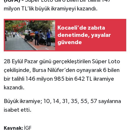
(İGFA) -
Süper Loto’da 6 bilen bir talihli 147
milyon TL’lik büyük ikramiyeyi kazandı.
Kocaeli'de zabıta
denetimde, yayalar
güvende
28 Eylül Pazar günü gerçekleştirilen Süper Loto
çekilişinde, Bursa Nilüfer’den oynayarak 6 bilen
bir talihli 146 milyon 985 bin 642 TL ikramiye
kazandı.
Büyük ikramiye; 10, 14, 31, 35, 55, 57 sayılarına
isabet etti.
Kaynak:
İGF