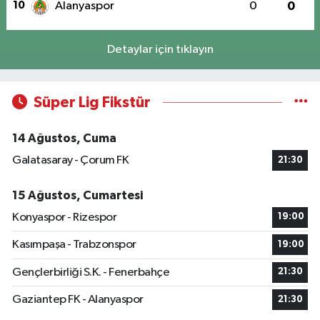
10
Alanyaspor
0
0
Detaylar için tıklayın
Süper Lig Fikstür
14 Ağustos, Cuma
Galatasaray - Çorum FK
21:30
15 Ağustos, Cumartesi
Konyaspor - Rizespor
19:00
Kasımpaşa - Trabzonspor
19:00
Gençlerbirliği S.K. - Fenerbahçe
21:30
Gaziantep FK - Alanyaspor
21:30