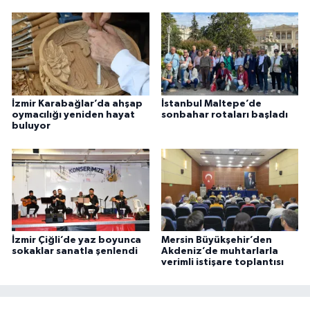
İzmir Karabağlar’da ahşap
İstanbul Maltepe’de
oymacılığı yeniden hayat
sonbahar rotaları başladı
buluyor
İzmir Çiğli’de yaz boyunca
Mersin Büyükşehir’den
sokaklar sanatla şenlendi
Akdeniz’de muhtarlarla
verimli istişare toplantısı