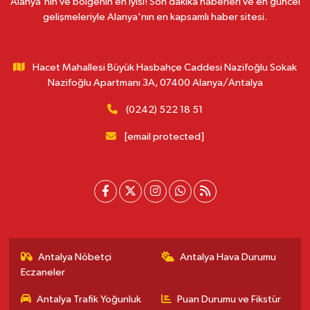
Alanya'nın ve bölgenin en iyisi! Son dakika haberleri ve en güncel
gelişmeleriyle Alanya'nın en kapsamlı haber sitesi.
Hacet Mahallesi Büyük Hasbahçe Caddesi Nazifoğlu Sokak
Nazifoğlu Apartmanı 3A, 07400 Alanya/Antalya
(0242) 522 18 51
[email protected]
Antalya Nöbetçi
Antalya Hava Durumu
Eczaneler
Antalya Trafik Yoğunluk
Puan Durumu ve Fikstür