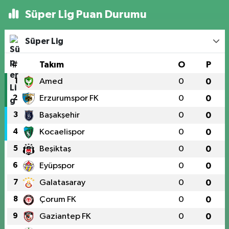
Süper Lig Puan Durumu
Süper Lig
#
Takım
O
P
1
Amed
0
0
2
Erzurumspor FK
0
0
3
Başakşehir
0
0
4
Kocaelispor
0
0
5
Beşiktaş
0
0
6
Eyüpspor
0
0
7
Galatasaray
0
0
8
Çorum FK
0
0
9
Gaziantep FK
0
0