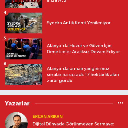
İmza Attı
4
Syedra Antik Kenti Yenileniyor
5
Alanya'da Huzur ve Güven İçin
Denetimler Aralıksız Devam Ediyor
6
Alanya'da orman yangını muz
seralarına sıçradı: 17 hektarlık alan
zarar gördü
Yazarlar
ERCAN ARIKAN
Dijital Dünyada Görünmeyen Sermaye: