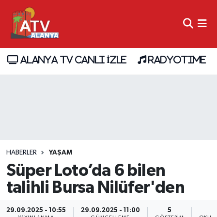
ALANYA TV CANLI İZLE
RADYOTIME
HABERLER
YAŞAM
Süper Loto’da 6 bilen
talihli Bursa Nilüfer'den
29.09.2025 - 10:55
29.09.2025 - 11:00
5