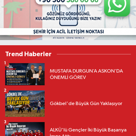
Trend Haberler
1
MUSTAFA DURGUN’A ASKON’DA
ÖNEMLİ GÖREV
2
Gökbel'de Büyük Gün Yaklaşıyor
3
ALKÜ'lü Gençler İki Büyük Başarıya