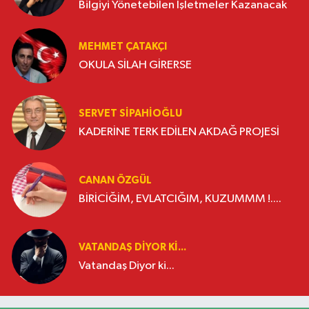
Bilgiyi Yönetebilen İşletmeler Kazanacak
MEHMET ÇATAKÇI
OKULA SİLAH GİRERSE
SERVET SİPAHİOĞLU
KADERİNE TERK EDİLEN AKDAĞ PROJESİ
CANAN ÖZGÜL
BİRİCİĞİM, EVLATCIĞIM, KUZUMMM !....
VATANDAŞ DIYOR KI...
Vatandaş Diyor ki...