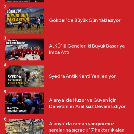
2
Gökbel'de Büyük Gün Yaklaşıyor
3
ALKÜ'lü Gençler İki Büyük Başarıya
İmza Attı
4
Syedra Antik Kenti Yenileniyor
5
Alanya'da Huzur ve Güven İçin
Denetimler Aralıksız Devam Ediyor
6
Alanya'da orman yangını muz
seralarına sıçradı: 17 hektarlık alan