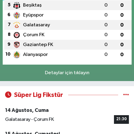
5
Beşiktaş
0
0
6
Eyüpspor
0
0
7
Galatasaray
0
0
8
Çorum FK
0
0
9
Gaziantep FK
0
0
10
Alanyaspor
0
0
Detaylar için tıklayın
Süper Lig Fikstür
14 Ağustos, Cuma
Galatasaray - Çorum FK
21:30
15 Ağustos, Cumartesi