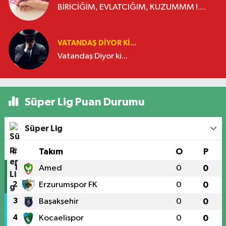
BİRİCİĞİM, EVLATCIĞIM, KUZUMMM !....
VATANDAŞ DIYOR KI...
Vatandaş Diyor ki...
Süper Lig Puan Durumu
Süper Lig
#
Takım
O
P
1
Amed
0
0
2
Erzurumspor FK
0
0
3
Başakşehir
0
0
4
Kocaelispor
0
0